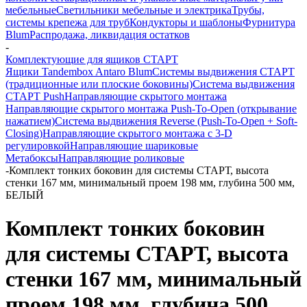
мебельные
Светильники мебельные и электрика
Трубы,
системы крепежа для труб
Кондукторы и шаблоны
Фурнитура
Blum
Распродажа, ликвидация остатков
-
Комплектующие для ящиков СТАРТ
Ящики Tandembox Antaro Blum
Системы выдвижения СТАРТ
(традиционные или плоские боковины)
Система выдвижения
СТАРТ Push
Направляющие скрытого монтажа
Направляющие скрытого монтажа Push-To-Open (открывание
нажатием)
Система выдвижения Reverse (Push-To-Open + Soft-
Closing)
Направляющие скрытого монтажа с 3-D
регулировкой
Направляющие шариковые
Метабоксы
Направляющие роликовые
-
Комплект тонких боковин для системы СТАРТ, высота
стенки 167 мм, минимальный проем 198 мм, глубина 500 мм,
БЕЛЫЙ
Комплект тонких боковин
для системы СТАРТ, высота
стенки 167 мм, минимальный
проем 198 мм, глубина 500