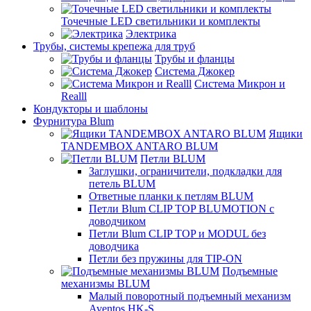
Точечные LED светильники и комплекты
Электрика
Трубы, системы крепежа для труб
Трубы и фланцы
Система Джокер
Система Микрон и
Realll
Кондукторы и шаблоны
Фурнитура Blum
Ящики
TANDEMBOX ANTARO BLUM
Петли BLUM
Заглушки, ограничители, подкладки для
петель BLUM
Ответные планки к петлям BLUM
Петли Blum CLIP TOP BLUMOTION с
доводчиком
Петли Blum CLIP TOP и MODUL без
доводчика
Петли без пружины для TIP-ON
Подъемные
механизмы BLUM
Малый поворотный подъемный механизм
Aventos HK-S