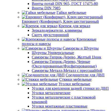
Винты потай DIN 965, ГОСТ 17475-80
Винты DIN 7985
Гайки мебельные
Евровинт (Конфирмат), Ключ шестигранный
Крепеж для зеркал
Зеркалодержатели, кляммеры
Скотч двухсторонний
Крепежные
полосы и навесы
Саморезы и Шурупы
Шурупы Универсальные
Саморезы Гипрок-Дерево, Желтый Цинк
Саморезы Гипрок-Дерево, Черные
(Оксидированные/Фосфатированные)
Саморезы Металл-Металл с прессшайбой
Соединители для ДВП
Стяжки мебельные
Уголки мебельные
Уголки для крепления задней стенки из ДВП
Уголки металлические
Уголки металлические с пластиковой
крышкой
Уголки монтажные пластиковые
Шурупы