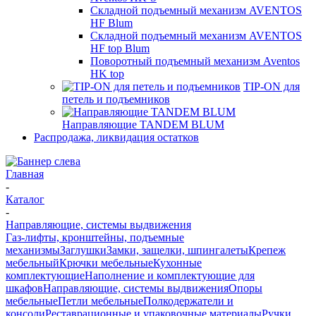
Складной подъемный механизм AVENTOS
HF Blum
Складной подъемный механизм AVENTOS
HF top Blum
Поворотный подъемный механизм Aventos
HK top
TIP-ON для
петель и подъемников
Направляющие TANDEM BLUM
Распродажа, ликвидация остатков
Главная
-
Каталог
-
Направляющие, системы выдвижения
Газ-лифты, кронштейны, подъемные
механизмы
Заглушки
Замки, защелки, шпингалеты
Крепеж
мебельный
Крючки мебельные
Кухонные
комплектующие
Наполнение и комплектующие для
шкафов
Направляющие, системы выдвижения
Опоры
мебельные
Петли мебельные
Полкодержатели и
консоли
Реставрационные и упаковочные материалы
Ручки