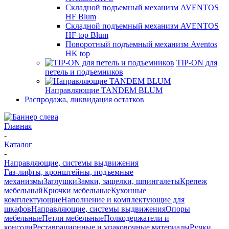
Складной подъемный механизм AVENTOS
HF Blum
Складной подъемный механизм AVENTOS
HF top Blum
Поворотный подъемный механизм Aventos
HK top
TIP-ON для
петель и подъемников
Направляющие TANDEM BLUM
Распродажа, ликвидация остатков
Главная
-
Каталог
-
Направляющие, системы выдвижения
Газ-лифты, кронштейны, подъемные
механизмы
Заглушки
Замки, защелки, шпингалеты
Крепеж
мебельный
Крючки мебельные
Кухонные
комплектующие
Наполнение и комплектующие для
шкафов
Направляющие, системы выдвижения
Опоры
мебельные
Петли мебельные
Полкодержатели и
консоли
Реставрационные и упаковочные материалы
Ручки