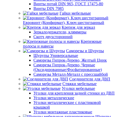
Винты потай DIN 965, ГОСТ 17475-80
Винты DIN 7985
Гайки мебельные
Евровинт (Конфирмат), Ключ шестигранный
Крепеж для зеркал
Зеркалодержатели, кляммеры
Скотч двухсторонний
Крепежные
полосы и навесы
Саморезы и Шурупы
Шурупы Универсальные
Саморезы Гипрок-Дерево, Желтый Цинк
Саморезы Гипрок-Дерево, Черные
(Оксидированные/Фосфатированные)
Саморезы Металл-Металл с прессшайбой
Соединители для ДВП
Стяжки мебельные
Уголки мебельные
Уголки для крепления задней стенки из ДВП
Уголки металлические
Уголки металлические с пластиковой
крышкой
Уголки монтажные пластиковые
Шурупы