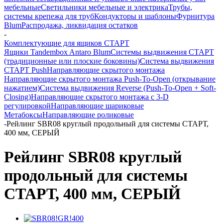
мебельные
Светильники мебельные и электрика
Трубы,
системы крепежа для труб
Кондукторы и шаблоны
Фурнитура
Blum
Распродажа, ликвидация остатков
-
Комплектующие для ящиков СТАРТ
Ящики Tandembox Antaro Blum
Системы выдвижения СТАРТ
(традиционные или плоские боковины)
Система выдвижения
СТАРТ Push
Направляющие скрытого монтажа
Направляющие скрытого монтажа Push-To-Open (открывание
нажатием)
Система выдвижения Reverse (Push-To-Open + Soft-
Closing)
Направляющие скрытого монтажа с 3-D
регулировкой
Направляющие шариковые
Метабоксы
Направляющие роликовые
-
Рейлинг SBR08 круглый продольный для системы СТАРТ,
400 мм, СЕРЫЙ
Рейлинг SBR08 круглый
продольный для системы
СТАРТ, 400 мм, СЕРЫЙ