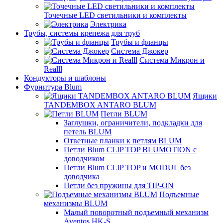
Точечные LED светильники и комплекты
Электрика
Трубы, системы крепежа для труб
Трубы и фланцы
Система Джокер
Система Микрон и
Realll
Кондукторы и шаблоны
Фурнитура Blum
Ящики
TANDEMBOX ANTARO BLUM
Петли BLUM
Заглушки, ограничители, подкладки для
петель BLUM
Ответные планки к петлям BLUM
Петли Blum CLIP TOP BLUMOTION с
доводчиком
Петли Blum CLIP TOP и MODUL без
доводчика
Петли без пружины для TIP-ON
Подъемные
механизмы BLUM
Малый поворотный подъемный механизм
Aventos HK-S