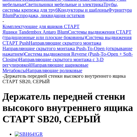
мебельные
Светильники мебельные и электрика
Трубы,
системы крепежа для труб
Кондукторы и шаблоны
Фурнитура
Blum
Распродажа, ликвидация остатков
-
Комплектующие для ящиков СТАРТ
Ящики Tandembox Antaro Blum
Системы выдвижения СТАРТ
(традиционные или плоские боковины)
Система выдвижения
СТАРТ Push
Направляющие скрытого монтажа
Направляющие скрытого монтажа Push-To-Open (открывание
нажатием)
Система выдвижения Reverse (Push-To-Open + Soft-
Closing)
Направляющие скрытого монтажа с 3-D
регулировкой
Направляющие шариковые
Метабоксы
Направляющие роликовые
-
Держатель передней стенки высокого внутреннего ящика
СТАРТ SB20, СЕРЫЙ
Держатель передней стенки
высокого внутреннего ящика
СТАРТ SB20, СЕРЫЙ