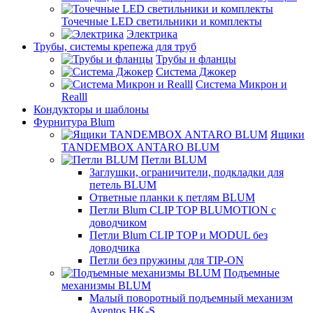
Точечные LED светильники и комплекты
Электрика
Трубы, системы крепежа для труб
Трубы и фланцы
Система Джокер
Система Микрон и
Realll
Кондукторы и шаблоны
Фурнитура Blum
Ящики
TANDEMBOX ANTARO BLUM
Петли BLUM
Заглушки, ограничители, подкладки для
петель BLUM
Ответные планки к петлям BLUM
Петли Blum CLIP TOP BLUMOTION с
доводчиком
Петли Blum CLIP TOP и MODUL без
доводчика
Петли без пружины для TIP-ON
Подъемные
механизмы BLUM
Малый поворотный подъемный механизм
Aventos HK-S