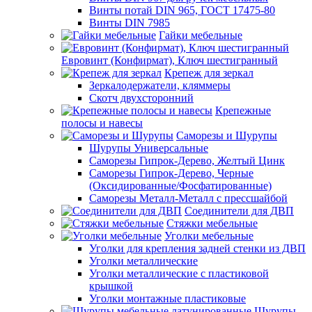
Винты потай DIN 965, ГОСТ 17475-80
Винты DIN 7985
Гайки мебельные
Евровинт (Конфирмат), Ключ шестигранный
Крепеж для зеркал
Зеркалодержатели, кляммеры
Скотч двухсторонний
Крепежные
полосы и навесы
Саморезы и Шурупы
Шурупы Универсальные
Саморезы Гипрок-Дерево, Желтый Цинк
Саморезы Гипрок-Дерево, Черные
(Оксидированные/Фосфатированные)
Саморезы Металл-Металл с прессшайбой
Соединители для ДВП
Стяжки мебельные
Уголки мебельные
Уголки для крепления задней стенки из ДВП
Уголки металлические
Уголки металлические с пластиковой
крышкой
Уголки монтажные пластиковые
Шурупы