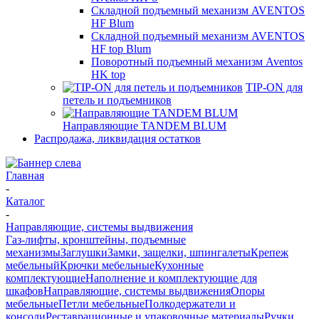
Складной подъемный механизм AVENTOS
HF Blum
Складной подъемный механизм AVENTOS
HF top Blum
Поворотный подъемный механизм Aventos
HK top
TIP-ON для
петель и подъемников
Направляющие TANDEM BLUM
Распродажа, ликвидация остатков
Главная
-
Каталог
-
Направляющие, системы выдвижения
Газ-лифты, кронштейны, подъемные
механизмы
Заглушки
Замки, защелки, шпингалеты
Крепеж
мебельный
Крючки мебельные
Кухонные
комплектующие
Наполнение и комплектующие для
шкафов
Направляющие, системы выдвижения
Опоры
мебельные
Петли мебельные
Полкодержатели и
консоли
Реставрационные и упаковочные материалы
Ручки