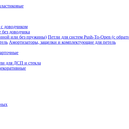
пластиковые
 с доводчиком
 без доводчика
Петли для систем Push-To-Open (с обра
Амортизаторы, защелки и комплектующие для петель
карточные
ли для ДСП и стекла
декоративные
ьных