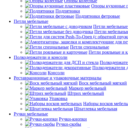
Опоры колесные
Опоры кухонные 
Подпятники
Подпятники фетровые
Петли мебельные
Петли мебельные
Петли мебельные
Петли специальные
Петли рояльные и 
Полкодержатели и консоли
Полкодержате
Полкодержатели 
Консоли
Реставрационные и упаковочные материалы
Воск мебельный мягкий
Маркер мебельный
Штрих мебельный
Упаковка
Наборы восков мебел
Шпатлевка мебельная
Ручки мебельные
Ручки-кнопки
Ручки-скобы