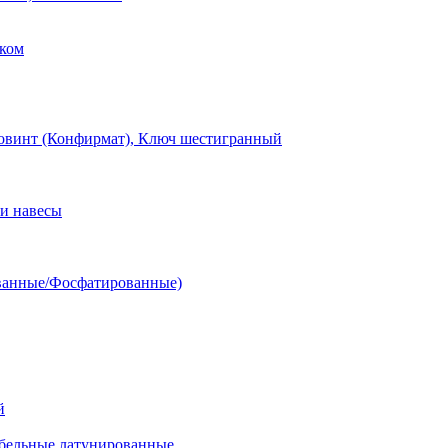
ком
овинт (Конфирмат), Ключ шестигранный
и навесы
ванные/Фосфатированные)
й
ельные латунированные