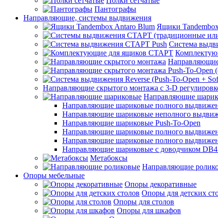
Полки сетчатые
Пантографы
Направляющие, системы выдвижения
Ящики Tandembox
Система выдв
Комплектую
Направляющие
Направляющие скрытого монтажа с 3-D регулировк
Направляющие шарик
Направляющие шариковые полного выдвижения
Направляющие шариковые неполного выдви
Направляющие шариковые Push-To-Open
Направляющие шариковые полного выдвижения
Направляющие шариковые полного выдвижения
Направляющие шариковые с доводчиком DB4
Метабоксы
Направляющие ролик
Опоры мебельные
Опоры декоративные
Опоры для детских ст
Опоры для столов
Опоры для шкафов