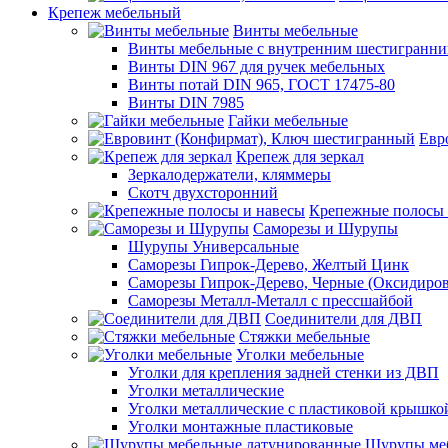
Крепеж мебельный
Винты мебельные
Винты мебельные с внутренним шестигранни
Винты DIN 967 для ручек мебельных
Винты потай DIN 965, ГОСТ 17475-80
Винты DIN 7985
Гайки мебельные
Евр
Крепеж для зеркал
Зеркалодержатели, кляммеры
Скотч двухсторонний
Крепежные полосы 
Саморезы и Шурупы
Шурупы Универсальные
Саморезы Гипрок-Дерево, Желтый Цинк
Саморезы Гипрок-Дерево, Черные (Оксидиро
Саморезы Металл-Металл с прессшайбой
Соединители для ДВП
Стяжки мебельные
Уголки мебельные
Уголки для крепления задней стенки из ДВП
Уголки металлические
Уголки металлические с пластиковой крышко
Уголки монтажные пластиковые
Шурупы меб