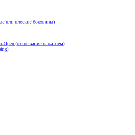
е или плоские боковины)
o-Open (открывание нажатием)
ing)