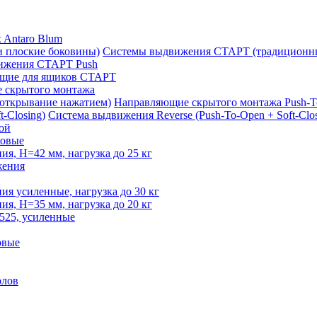
 Antaro Blum
Системы выдвижения СТАРТ (традиционны
ижения СТАРТ Push
щие для ящиков СТАРТ
 скрытого монтажа
Направляющие скрытого монтажа Push-T
Система выдвижения Reverse (Push-To-Open + Soft-Clos
ой
овые
, H=42 мм, нагрузка до 25 кг
жения
 усиленные, нагрузка до 30 кг
, H=35 мм, нагрузка до 20 кг
525, усиленные
овые
олов