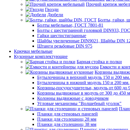
Прочий крепеж мебе
Гвозди
Дюбели
Болты, гайки, 
Болты мебельные, ГОСТ 7801-81
Болты с шестигранной головкой DIN933, ГО
Гайки шестистигранные
Шайбы увеличенные DIN9021, Шайбы DIN 12
Штанги резьбовые DIN 975
Крючки мебельные
Кухонные комплектующие
Барная стойка и полки
Емкости и кон
Корзины выдвиж
Бутылочницы в верхний модуль 150 и 200 мм.
Бутылочницы в нижний модуль 150 и 200 мм.
Корзины-посудосушительи, модуль от 600 до 
Корзины выдвижные в модуль от 300 до 450 
Колонны выдвижные с доводчиком
Угловые механизмы "Волшебный уголок"
План
Планки для стеновых панелей
Планки для столешниц 28 мм
Планки для столешниц 38 мм
Плинтус для столешниц