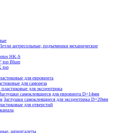
ные
Петли антресольные, подъемники механические
ntos HK-S
 top Blum
 top
ластиковые для евровинта
стиковые для самореза
 пластиковые для эксцентрика
Заглушки самоклеящиеся для евровинта D=14мм
Заглушки самоклеящиеся для эксцентрика D=20мм
ластиковые для отверстий
-канала
ьные, шпингалеты