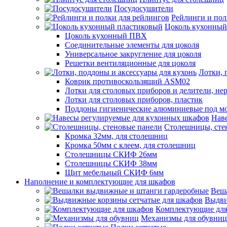
Посудосушители
Рейлинги и пол
Цоколь кухонный
Цоколь кухонный ПВХ
Соединительные элементы для цоколя
Универсальное закругление для цоколя
Решетки вентиляционные для цоколя
Лотки, 
Коврик противоскользящий ASM02
Лотки для столовых приборов и делители, не
Лотки для столовых приборов, пластик
Поддоны гигиенические алюминиевые под м
Нав
Столешницы, сте
Кромка 32мм, для столешниц
Кромка 50мм с клеем, для столешниц
Столешницы СКИФ 26мм
Столешницы СКИФ 38мм
Щит мебельный СКИФ 6мм
Наполнение и комплектующие для шкафов
Веш
Выдви
Комплектующие для
Механизмы для обувниц