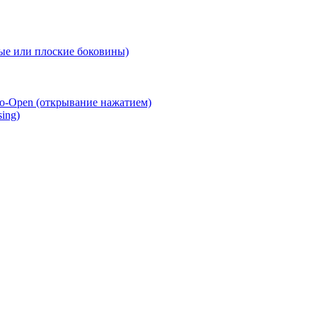
е или плоские боковины)
o-Open (открывание нажатием)
ing)