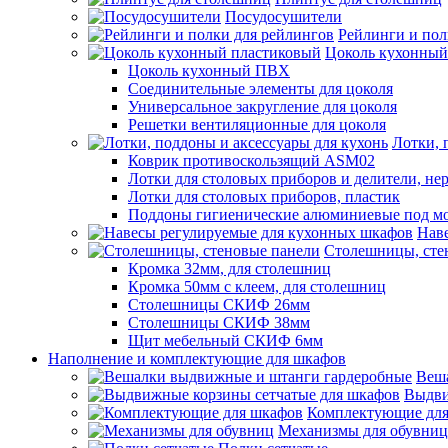
Посудосушители
Рейлинги и пол
Цоколь кухонный
Цоколь кухонный ПВХ
Соединительные элементы для цоколя
Универсальное закругление для цоколя
Решетки вентиляционные для цоколя
Лотки, 
Коврик противоскользящий ASM02
Лотки для столовых приборов и делители, не
Лотки для столовых приборов, пластик
Поддоны гигиенические алюминиевые под м
Нав
Столешницы, сте
Кромка 32мм, для столешниц
Кромка 50мм с клеем, для столешниц
Столешницы СКИФ 26мм
Столешницы СКИФ 38мм
Щит мебельный СКИФ 6мм
Наполнение и комплектующие для шкафов
Веш
Выдви
Комплектующие для
Механизмы для обувниц