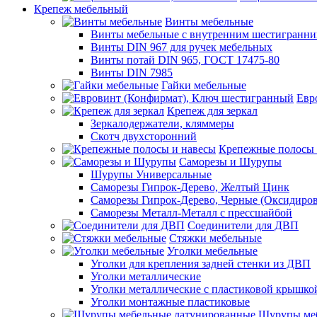
Крепеж мебельный
Винты мебельные
Винты мебельные с внутренним шестигранни
Винты DIN 967 для ручек мебельных
Винты потай DIN 965, ГОСТ 17475-80
Винты DIN 7985
Гайки мебельные
Евр
Крепеж для зеркал
Зеркалодержатели, кляммеры
Скотч двухсторонний
Крепежные полосы 
Саморезы и Шурупы
Шурупы Универсальные
Саморезы Гипрок-Дерево, Желтый Цинк
Саморезы Гипрок-Дерево, Черные (Оксидиро
Саморезы Металл-Металл с прессшайбой
Соединители для ДВП
Стяжки мебельные
Уголки мебельные
Уголки для крепления задней стенки из ДВП
Уголки металлические
Уголки металлические с пластиковой крышко
Уголки монтажные пластиковые
Шурупы меб