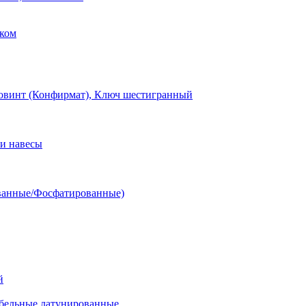
ком
овинт (Конфирмат), Ключ шестигранный
и навесы
ванные/Фосфатированные)
й
ельные латунированные