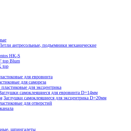
ные
Петли антресольные, подъемники механические
ntos HK-S
 top Blum
 top
ластиковые для евровинта
стиковые для самореза
 пластиковые для эксцентрика
Заглушки самоклеящиеся для евровинта D=14мм
Заглушки самоклеящиеся для эксцентрика D=20мм
ластиковые для отверстий
-канала
ьные, шпингалеты