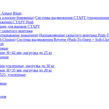
 Antaro Blum
Системы выдвижения СТАРТ (традиционны
ижения СТАРТ Push
щие для ящиков СТАРТ
 скрытого монтажа
Направляющие скрытого монтажа Push-T
Система выдвижения Reverse (Push-To-Open + Soft-Clos
ой
овые
, H=42 мм, нагрузка до 25 кг
жения
 усиленные, нагрузка до 30 кг
, H=35 мм, нагрузка до 20 кг
525, усиленные
овые
олов