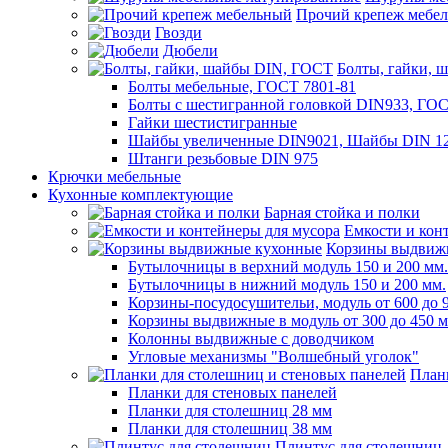
Прочий крепеж мебе
Гвозди
Дюбели
Болты, гайки, 
Болты мебельные, ГОСТ 7801-81
Болты с шестигранной головкой DIN933, ГО
Гайки шестистигранные
Шайбы увеличенные DIN9021, Шайбы DIN 12
Штанги резьбовые DIN 975
Крючки мебельные
Кухонные комплектующие
Барная стойка и полки
Емкости и кон
Корзины выдвиж
Бутылочницы в верхний модуль 150 и 200 мм.
Бутылочницы в нижний модуль 150 и 200 мм.
Корзины-посудосушительи, модуль от 600 до 
Корзины выдвижные в модуль от 300 до 450 
Колонны выдвижные с доводчиком
Угловые механизмы "Волшебный уголок"
План
Планки для стеновых панелей
Планки для столешниц 28 мм
Планки для столешниц 38 мм
Плинтус для столешниц