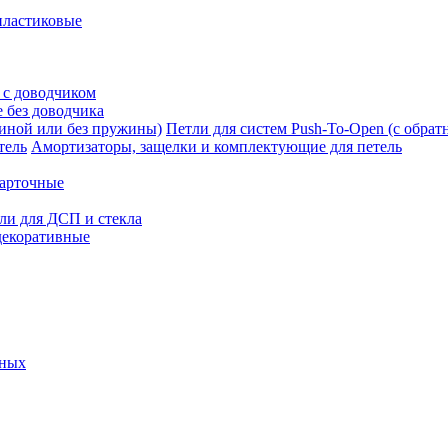
пластиковые
 с доводчиком
 без доводчика
Петли для систем Push-To-Open (с обра
Амортизаторы, защелки и комплектующие для петель
карточные
ли для ДСП и стекла
декоративные
ьных