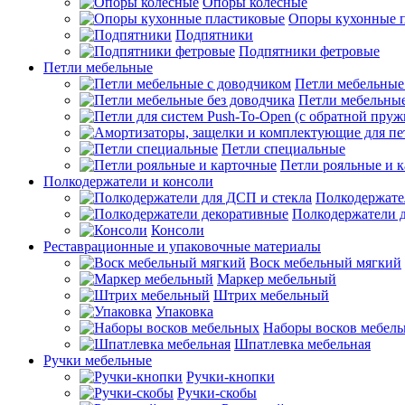
Опоры колесные
Опоры кухонные 
Подпятники
Подпятники фетровые
Петли мебельные
Петли мебельные
Петли мебельные
Петли специальные
Петли рояльные и 
Полкодержатели и консоли
Полкодержате
Полкодержатели 
Консоли
Реставрационные и упаковочные материалы
Воск мебельный мягкий
Маркер мебельный
Штрих мебельный
Упаковка
Наборы восков мебел
Шпатлевка мебельная
Ручки мебельные
Ручки-кнопки
Ручки-скобы