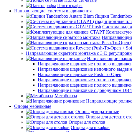
Полки сетчатые
Пантографы
Направляющие, системы выдвижения
Ящики Tandembox
Система выдв
Комплектую
Направляющие
Направляющие скрытого монтажа с 3-D регулировк
Направляющие шарик
Направляющие шариковые полного выдвижения
Направляющие шариковые неполного выдви
Направляющие шариковые Push-To-Open
Направляющие шариковые полного выдвижения
Направляющие шариковые полного выдвижения
Направляющие шариковые с доводчиком DB4
Метабоксы
Направляющие ролик
Опоры мебельные
Опоры декоративные
Опоры для детских ст
Опоры для столов
Опоры для шкафов