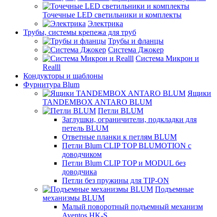
Точечные LED светильники и комплекты
Электрика
Трубы, системы крепежа для труб
Трубы и фланцы
Система Джокер
Система Микрон и
Realll
Кондукторы и шаблоны
Фурнитура Blum
Ящики
TANDEMBOX ANTARO BLUM
Петли BLUM
Заглушки, ограничители, подкладки для
петель BLUM
Ответные планки к петлям BLUM
Петли Blum CLIP TOP BLUMOTION с
доводчиком
Петли Blum CLIP TOP и MODUL без
доводчика
Петли без пружины для TIP-ON
Подъемные
механизмы BLUM
Малый поворотный подъемный механизм
Aventos HK-S