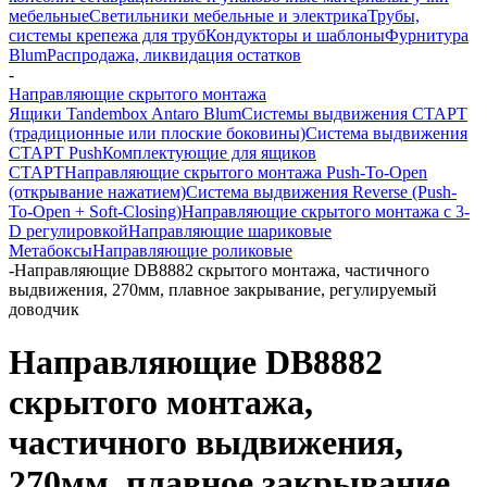
мебельные
Светильники мебельные и электрика
Трубы,
системы крепежа для труб
Кондукторы и шаблоны
Фурнитура
Blum
Распродажа, ликвидация остатков
-
Направляющие скрытого монтажа
Ящики Tandembox Antaro Blum
Системы выдвижения СТАРТ
(традиционные или плоские боковины)
Система выдвижения
СТАРТ Push
Комплектующие для ящиков
СТАРТ
Направляющие скрытого монтажа Push-To-Open
(открывание нажатием)
Система выдвижения Reverse (Push-
To-Open + Soft-Closing)
Направляющие скрытого монтажа с 3-
D регулировкой
Направляющие шариковые
Метабоксы
Направляющие роликовые
-
Направляющие DB8882 скрытого монтажа, частичного
выдвижения, 270мм, плавное закрывание, регулируемый
доводчик
Направляющие DB8882
скрытого монтажа,
частичного выдвижения,
270мм, плавное закрывание,