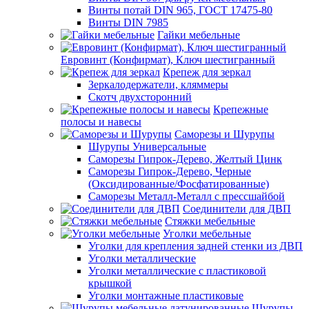
Винты потай DIN 965, ГОСТ 17475-80
Винты DIN 7985
Гайки мебельные
Евровинт (Конфирмат), Ключ шестигранный
Крепеж для зеркал
Зеркалодержатели, кляммеры
Скотч двухсторонний
Крепежные
полосы и навесы
Саморезы и Шурупы
Шурупы Универсальные
Саморезы Гипрок-Дерево, Желтый Цинк
Саморезы Гипрок-Дерево, Черные
(Оксидированные/Фосфатированные)
Саморезы Металл-Металл с прессшайбой
Соединители для ДВП
Стяжки мебельные
Уголки мебельные
Уголки для крепления задней стенки из ДВП
Уголки металлические
Уголки металлические с пластиковой
крышкой
Уголки монтажные пластиковые
Шурупы