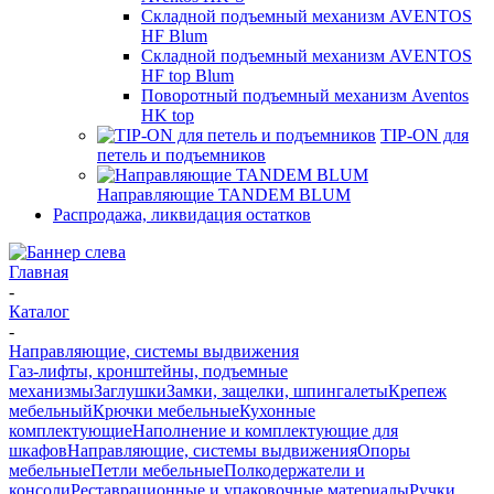
Складной подъемный механизм AVENTOS
HF Blum
Складной подъемный механизм AVENTOS
HF top Blum
Поворотный подъемный механизм Aventos
HK top
TIP-ON для
петель и подъемников
Направляющие TANDEM BLUM
Распродажа, ликвидация остатков
Главная
-
Каталог
-
Направляющие, системы выдвижения
Газ-лифты, кронштейны, подъемные
механизмы
Заглушки
Замки, защелки, шпингалеты
Крепеж
мебельный
Крючки мебельные
Кухонные
комплектующие
Наполнение и комплектующие для
шкафов
Направляющие, системы выдвижения
Опоры
мебельные
Петли мебельные
Полкодержатели и
консоли
Реставрационные и упаковочные материалы
Ручки