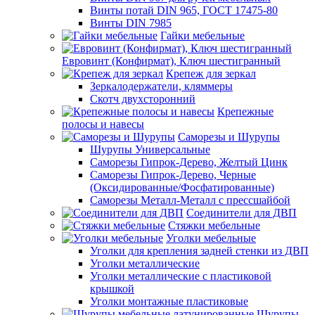
Винты потай DIN 965, ГОСТ 17475-80
Винты DIN 7985
Гайки мебельные
Евровинт (Конфирмат), Ключ шестигранный
Крепеж для зеркал
Зеркалодержатели, кляммеры
Скотч двухсторонний
Крепежные
полосы и навесы
Саморезы и Шурупы
Шурупы Универсальные
Саморезы Гипрок-Дерево, Желтый Цинк
Саморезы Гипрок-Дерево, Черные
(Оксидированные/Фосфатированные)
Саморезы Металл-Металл с прессшайбой
Соединители для ДВП
Стяжки мебельные
Уголки мебельные
Уголки для крепления задней стенки из ДВП
Уголки металлические
Уголки металлические с пластиковой
крышкой
Уголки монтажные пластиковые
Шурупы