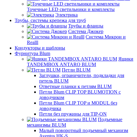
Точечные LED светильники и комплекты
Электрика
Трубы, системы крепежа для труб
Трубы и фланцы
Система Джокер
Система Микрон и
Realll
Кондукторы и шаблоны
Фурнитура Blum
Ящики
TANDEMBOX ANTARO BLUM
Петли BLUM
Заглушки, ограничители, подкладки для
петель BLUM
Ответные планки к петлям BLUM
Петли Blum CLIP TOP BLUMOTION с
доводчиком
Петли Blum CLIP TOP и MODUL без
доводчика
Петли без пружины для TIP-ON
Подъемные
механизмы BLUM
Малый поворотный подъемный механизм
Aventos HK-S