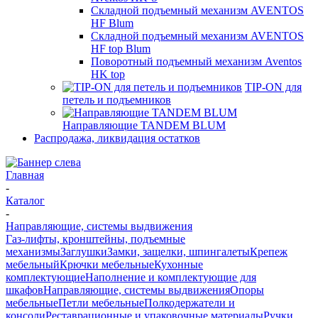
Складной подъемный механизм AVENTOS
HF Blum
Складной подъемный механизм AVENTOS
HF top Blum
Поворотный подъемный механизм Aventos
HK top
TIP-ON для
петель и подъемников
Направляющие TANDEM BLUM
Распродажа, ликвидация остатков
Главная
-
Каталог
-
Направляющие, системы выдвижения
Газ-лифты, кронштейны, подъемные
механизмы
Заглушки
Замки, защелки, шпингалеты
Крепеж
мебельный
Крючки мебельные
Кухонные
комплектующие
Наполнение и комплектующие для
шкафов
Направляющие, системы выдвижения
Опоры
мебельные
Петли мебельные
Полкодержатели и
консоли
Реставрационные и упаковочные материалы
Ручки