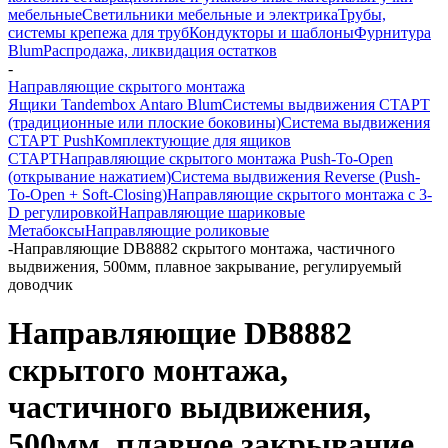
мебельные
Светильники мебельные и электрика
Трубы,
системы крепежа для труб
Кондукторы и шаблоны
Фурнитура
Blum
Распродажа, ликвидация остатков
-
Направляющие скрытого монтажа
Ящики Tandembox Antaro Blum
Системы выдвижения СТАРТ
(традиционные или плоские боковины)
Система выдвижения
СТАРТ Push
Комплектующие для ящиков
СТАРТ
Направляющие скрытого монтажа Push-To-Open
(открывание нажатием)
Система выдвижения Reverse (Push-
To-Open + Soft-Closing)
Направляющие скрытого монтажа с 3-
D регулировкой
Направляющие шариковые
Метабоксы
Направляющие роликовые
-
Направляющие DB8882 скрытого монтажа, частичного
выдвижения, 500мм, плавное закрывание, регулируемый
доводчик
Направляющие DB8882
скрытого монтажа,
частичного выдвижения,
500мм, плавное закрывание,