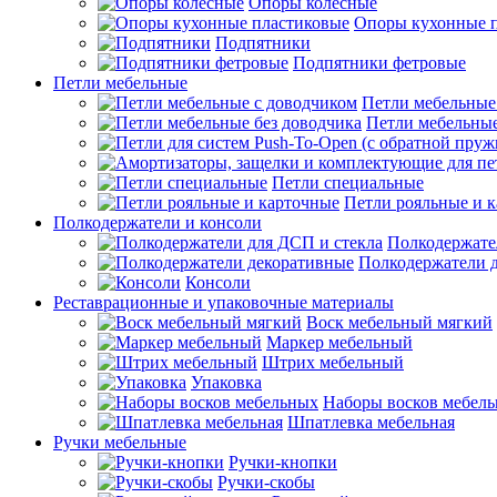
Опоры колесные
Опоры кухонные 
Подпятники
Подпятники фетровые
Петли мебельные
Петли мебельные
Петли мебельные
Петли специальные
Петли рояльные и 
Полкодержатели и консоли
Полкодержате
Полкодержатели 
Консоли
Реставрационные и упаковочные материалы
Воск мебельный мягкий
Маркер мебельный
Штрих мебельный
Упаковка
Наборы восков мебел
Шпатлевка мебельная
Ручки мебельные
Ручки-кнопки
Ручки-скобы