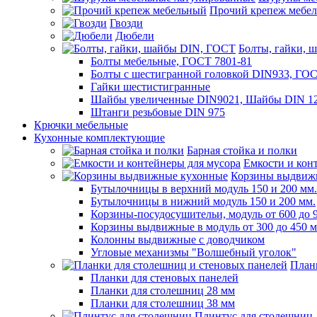
Прочий крепеж мебе
Гвозди
Дюбели
Болты, гайки, 
Болты мебельные, ГОСТ 7801-81
Болты с шестигранной головкой DIN933, ГО
Гайки шестистигранные
Шайбы увеличенные DIN9021, Шайбы DIN 12
Штанги резьбовые DIN 975
Крючки мебельные
Кухонные комплектующие
Барная стойка и полки
Емкости и кон
Корзины выдвиж
Бутылочницы в верхний модуль 150 и 200 мм.
Бутылочницы в нижний модуль 150 и 200 мм.
Корзины-посудосушительи, модуль от 600 до 
Корзины выдвижные в модуль от 300 до 450 
Колонны выдвижные с доводчиком
Угловые механизмы "Волшебный уголок"
План
Планки для стеновых панелей
Планки для столешниц 28 мм
Планки для столешниц 38 мм
Плинтус для столешниц