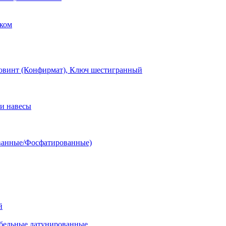
ком
овинт (Конфирмат), Ключ шестигранный
и навесы
ванные/Фосфатированные)
й
ельные латунированные