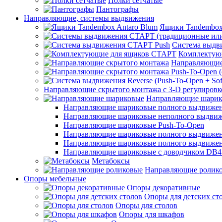
Полки сетчатые
Пантографы
Направляющие, системы выдвижения
Ящики Tandembox
Система выдв
Комплектую
Направляющие
Направляющие скрытого монтажа с 3-D регулировк
Направляющие шарик
Направляющие шариковые полного выдвижения
Направляющие шариковые неполного выдви
Направляющие шариковые Push-To-Open
Направляющие шариковые полного выдвижения
Направляющие шариковые полного выдвижения
Направляющие шариковые с доводчиком DB4
Метабоксы
Направляющие ролик
Опоры мебельные
Опоры декоративные
Опоры для детских ст
Опоры для столов
Опоры для шкафов