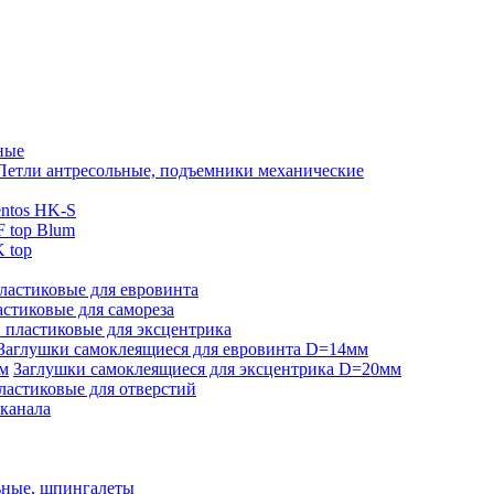
ные
Петли антресольные, подъемники механические
ntos HK-S
 top Blum
 top
ластиковые для евровинта
стиковые для самореза
 пластиковые для эксцентрика
Заглушки самоклеящиеся для евровинта D=14мм
Заглушки самоклеящиеся для эксцентрика D=20мм
ластиковые для отверстий
-канала
ьные, шпингалеты