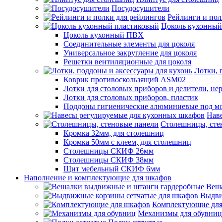
Посудосушители
Рейлинги и пол
Цоколь кухонный
Цоколь кухонный ПВХ
Соединительные элементы для цоколя
Универсальное закругление для цоколя
Решетки вентиляционные для цоколя
Лотки, 
Коврик противоскользящий ASM02
Лотки для столовых приборов и делители, не
Лотки для столовых приборов, пластик
Поддоны гигиенические алюминиевые под м
Нав
Столешницы, сте
Кромка 32мм, для столешниц
Кромка 50мм с клеем, для столешниц
Столешницы СКИФ 26мм
Столешницы СКИФ 38мм
Щит мебельный СКИФ 6мм
Наполнение и комплектующие для шкафов
Веш
Выдви
Комплектующие для
Механизмы для обувниц