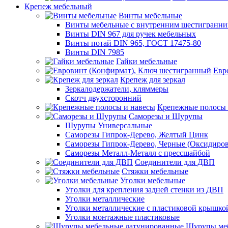
Крепеж мебельный
Винты мебельные
Винты мебельные с внутренним шестигранни
Винты DIN 967 для ручек мебельных
Винты потай DIN 965, ГОСТ 17475-80
Винты DIN 7985
Гайки мебельные
Евр
Крепеж для зеркал
Зеркалодержатели, кляммеры
Скотч двухсторонний
Крепежные полосы 
Саморезы и Шурупы
Шурупы Универсальные
Саморезы Гипрок-Дерево, Желтый Цинк
Саморезы Гипрок-Дерево, Черные (Оксидиро
Саморезы Металл-Металл с прессшайбой
Соединители для ДВП
Стяжки мебельные
Уголки мебельные
Уголки для крепления задней стенки из ДВП
Уголки металлические
Уголки металлические с пластиковой крышко
Уголки монтажные пластиковые
Шурупы меб