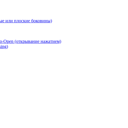
е или плоские боковины)
o-Open (открывание нажатием)
ing)