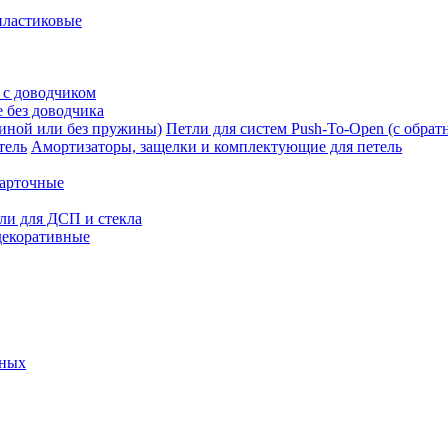
пластиковые
 с доводчиком
 без доводчика
Петли для систем Push-To-Open (с обра
Амортизаторы, защелки и комплектующие для петель
карточные
ли для ДСП и стекла
декоративные
ьных