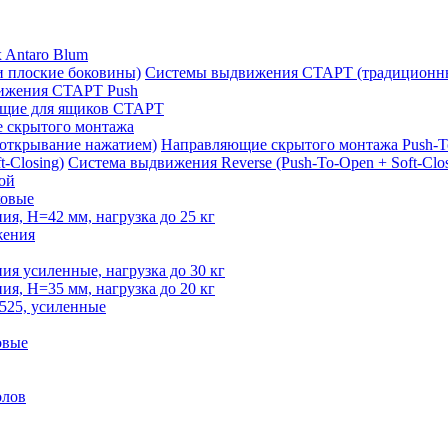
 Antaro Blum
Системы выдвижения СТАРТ (традиционны
ижения СТАРТ Push
щие для ящиков СТАРТ
 скрытого монтажа
Направляющие скрытого монтажа Push-T
Система выдвижения Reverse (Push-To-Open + Soft-Clos
ой
овые
, H=42 мм, нагрузка до 25 кг
жения
 усиленные, нагрузка до 30 кг
, H=35 мм, нагрузка до 20 кг
525, усиленные
овые
олов