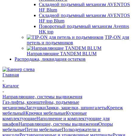
Складной подъемный механизм AVENTOS
HF Blum
Складной подъемный механизм AVENTOS
HF top Blum
Поворотный подъемный механизм Aventos
HK top
TIP-ON для
петель и подъемников
Направляющие TANDEM BLUM
Распродажа, ликвидация остатков
Главная
-
Каталог
-
Направляющие, системы выдвижения
Газ-лифты, кронштейны, подъемные
механизмы
Заглушки
Замки, защелки, шпингалеты
Крепеж
мебельный
Крючки мебельные
Кухонные
комплектующие
Наполнение и комплектующие для
шкафов
Направляющие, системы выдвижения
Опоры
мебельные
Петли мебельные
Полкодержатели и
консоли
Реставрационные и упаковочные материалы
Ручки