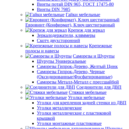
Винты потай DIN 965, ГОСТ 17475-80
Винты DIN 7985
Гайки мебельные
Евровинт (Конфирмат), Ключ шестигранный
Крепеж для зеркал
Зеркалодержатели, кляммеры
Скотч двухсторонний
Крепежные
полосы и навесы
Саморезы и Шурупы
Шурупы Универсальные
Саморезы Гипрок-Дерево, Желтый Цинк
Саморезы Гипрок-Дерево, Черные
(Оксидированные/Фосфатированные)
Саморезы Металл-Металл с прессшайбой
Соединители для ДВП
Стяжки мебельные
Уголки мебельные
Уголки для крепления задней стенки из ДВП
Уголки металлические
Уголки металлические с пластиковой
крышкой
Уголки монтажные пластиковые
Шурупы