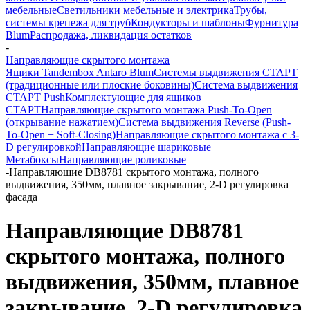
мебельные
Светильники мебельные и электрика
Трубы,
системы крепежа для труб
Кондукторы и шаблоны
Фурнитура
Blum
Распродажа, ликвидация остатков
-
Направляющие скрытого монтажа
Ящики Tandembox Antaro Blum
Системы выдвижения СТАРТ
(традиционные или плоские боковины)
Система выдвижения
СТАРТ Push
Комплектующие для ящиков
СТАРТ
Направляющие скрытого монтажа Push-To-Open
(открывание нажатием)
Система выдвижения Reverse (Push-
To-Open + Soft-Closing)
Направляющие скрытого монтажа с 3-
D регулировкой
Направляющие шариковые
Метабоксы
Направляющие роликовые
-
Направляющие DB8781 скрытого монтажа, полного
выдвижения, 350мм, плавное закрывание, 2-D регулировка
фасада
Направляющие DB8781
скрытого монтажа, полного
выдвижения, 350мм, плавное
закрывание, 2-D регулировка