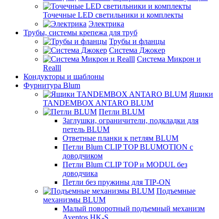
Точечные LED светильники и комплекты
Электрика
Трубы, системы крепежа для труб
Трубы и фланцы
Система Джокер
Система Микрон и
Realll
Кондукторы и шаблоны
Фурнитура Blum
Ящики
TANDEMBOX ANTARO BLUM
Петли BLUM
Заглушки, ограничители, подкладки для
петель BLUM
Ответные планки к петлям BLUM
Петли Blum CLIP TOP BLUMOTION с
доводчиком
Петли Blum CLIP TOP и MODUL без
доводчика
Петли без пружины для TIP-ON
Подъемные
механизмы BLUM
Малый поворотный подъемный механизм
Aventos HK-S