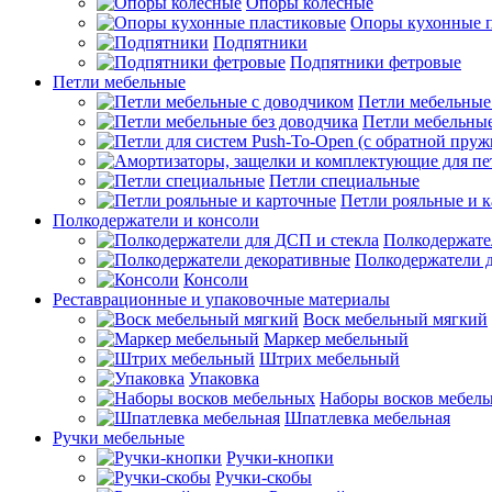
Опоры колесные
Опоры кухонные 
Подпятники
Подпятники фетровые
Петли мебельные
Петли мебельные
Петли мебельные
Петли специальные
Петли рояльные и 
Полкодержатели и консоли
Полкодержате
Полкодержатели 
Консоли
Реставрационные и упаковочные материалы
Воск мебельный мягкий
Маркер мебельный
Штрих мебельный
Упаковка
Наборы восков мебел
Шпатлевка мебельная
Ручки мебельные
Ручки-кнопки
Ручки-скобы