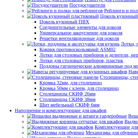
Посудосушители
Рейлинги и пол
Цоколь кухонный
Цоколь кухонный ПВХ
Соединительные элементы для цоколя
Универсальное закругление для цоколя
Решетки вентиляционные для цоколя
Лотки, 
Коврик противоскользящий ASM02
Лотки для столовых приборов и делители, не
Лотки для столовых приборов, пластик
Поддоны гигиенические алюминиевые под м
Нав
Столешницы, сте
Кромка 32мм, для столешниц
Кромка 50мм с клеем, для столешниц
Столешницы СКИФ 26мм
Столешницы СКИФ 38мм
Щит мебельный СКИФ 6мм
Наполнение и комплектующие для шкафов
Веш
Выдви
Комплектующие для
Механизмы для обувниц