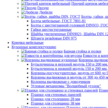
Прочий крепеж мебе
Гвозди
Дюбели
Болты, гайки, 
Болты мебельные, ГОСТ 7801-81
Болты с шестигранной головкой DIN933, ГО
Гайки шестистигранные
Шайбы увеличенные DIN9021, Шайбы DIN 12
Штанги резьбовые DIN 975
Крючки мебельные
Кухонные комплектующие
Барная стойка и полки
Емкости и кон
Корзины выдвиж
Бутылочницы в верхний модуль 150 и 200 мм.
Бутылочницы в нижний модуль 150 и 200 мм.
Корзины-посудосушительи, модуль от 600 до 
Корзины выдвижные в модуль от 300 до 450 
Колонны выдвижные с доводчиком
Угловые механизмы "Волшебный уголок"
План
Планки для стеновых панелей
Планки для столешниц 28 мм
Планки для столешниц 38 мм
Плинтус для столешниц