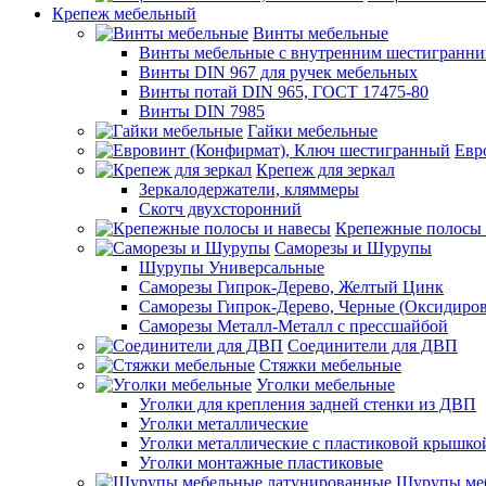
Крепеж мебельный
Винты мебельные
Винты мебельные с внутренним шестигранни
Винты DIN 967 для ручек мебельных
Винты потай DIN 965, ГОСТ 17475-80
Винты DIN 7985
Гайки мебельные
Евр
Крепеж для зеркал
Зеркалодержатели, кляммеры
Скотч двухсторонний
Крепежные полосы 
Саморезы и Шурупы
Шурупы Универсальные
Саморезы Гипрок-Дерево, Желтый Цинк
Саморезы Гипрок-Дерево, Черные (Оксидиро
Саморезы Металл-Металл с прессшайбой
Соединители для ДВП
Стяжки мебельные
Уголки мебельные
Уголки для крепления задней стенки из ДВП
Уголки металлические
Уголки металлические с пластиковой крышко
Уголки монтажные пластиковые
Шурупы меб