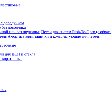
пластиковые
 с доводчиком
 без доводчика
Петли для систем Push-To-Open (с обра
Амортизаторы, защелки и комплектующие для петель
карточные
ли для ДСП и стекла
декоративные
ьных