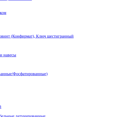
ком
овинт (Конфирмат), Ключ шестигранный
и навесы
ванные/Фосфатированные)
й
ельные латунированные