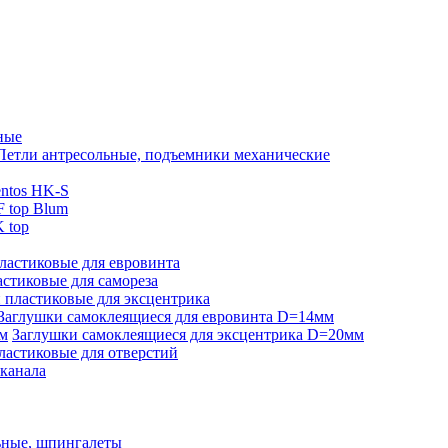
ные
Петли антресольные, подъемники механические
ntos HK-S
 top Blum
 top
ластиковые для евровинта
стиковые для самореза
 пластиковые для эксцентрика
Заглушки самоклеящиеся для евровинта D=14мм
Заглушки самоклеящиеся для эксцентрика D=20мм
ластиковые для отверстий
-канала
ьные, шпингалеты