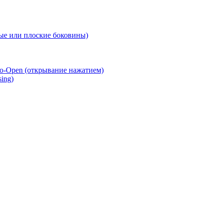
е или плоские боковины)
o-Open (открывание нажатием)
ing)