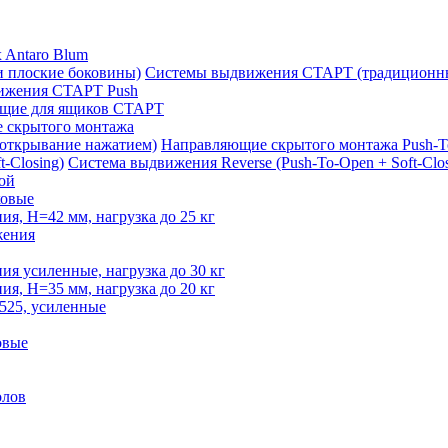
 Antaro Blum
Системы выдвижения СТАРТ (традиционны
ижения СТАРТ Push
щие для ящиков СТАРТ
 скрытого монтажа
Направляющие скрытого монтажа Push-T
Система выдвижения Reverse (Push-To-Open + Soft-Clos
ой
овые
, H=42 мм, нагрузка до 25 кг
жения
 усиленные, нагрузка до 30 кг
, H=35 мм, нагрузка до 20 кг
525, усиленные
овые
олов