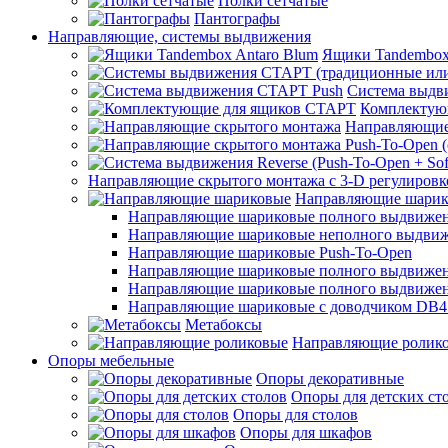
Полки сетчатые
Пантографы
Направляющие, системы выдвижения
Ящики Tandembox
Система выдв
Комплектую
Направляющие
Направляющие скрытого монтажа с 3-D регулировк
Направляющие шарик
Направляющие шариковые полного выдвижения
Направляющие шариковые неполного выдви
Направляющие шариковые Push-To-Open
Направляющие шариковые полного выдвижения
Направляющие шариковые полного выдвижения
Направляющие шариковые с доводчиком DB4
Метабоксы
Направляющие ролик
Опоры мебельные
Опоры декоративные
Опоры для детских ст
Опоры для столов
Опоры для шкафов