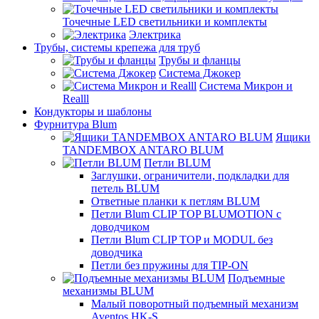
Точечные LED светильники и комплекты
Электрика
Трубы, системы крепежа для труб
Трубы и фланцы
Система Джокер
Система Микрон и
Realll
Кондукторы и шаблоны
Фурнитура Blum
Ящики
TANDEMBOX ANTARO BLUM
Петли BLUM
Заглушки, ограничители, подкладки для
петель BLUM
Ответные планки к петлям BLUM
Петли Blum CLIP TOP BLUMOTION с
доводчиком
Петли Blum CLIP TOP и MODUL без
доводчика
Петли без пружины для TIP-ON
Подъемные
механизмы BLUM
Малый поворотный подъемный механизм
Aventos HK-S