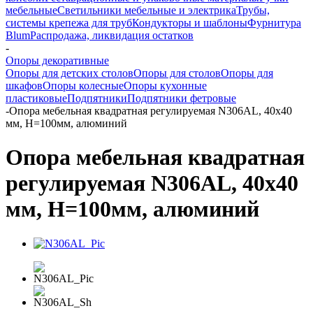
мебельные
Светильники мебельные и электрика
Трубы,
системы крепежа для труб
Кондукторы и шаблоны
Фурнитура
Blum
Распродажа, ликвидация остатков
-
Опоры декоративные
Опоры для детских столов
Опоры для столов
Опоры для
шкафов
Опоры колесные
Опоры кухонные
пластиковые
Подпятники
Подпятники фетровые
-
Опора мебельная квадратная регулируемая N306AL, 40х40
мм, H=100мм, алюминий
Опора мебельная квадратная
регулируемая N306AL, 40х40
мм, H=100мм, алюминий