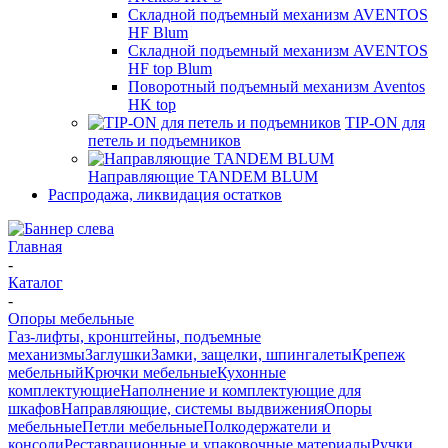
Складной подъемный механизм AVENTOS
HF Blum
Складной подъемный механизм AVENTOS
HF top Blum
Поворотный подъемный механизм Aventos
HK top
TIP-ON для
петель и подъемников
Направляющие TANDEM BLUM
Распродажа, ликвидация остатков
Главная
-
Каталог
-
Опоры мебельные
Газ-лифты, кронштейны, подъемные
механизмы
Заглушки
Замки, защелки, шпингалеты
Крепеж
мебельный
Крючки мебельные
Кухонные
комплектующие
Наполнение и комплектующие для
шкафов
Направляющие, системы выдвижения
Опоры
мебельные
Петли мебельные
Полкодержатели и
консоли
Реставрационные и упаковочные материалы
Ручки