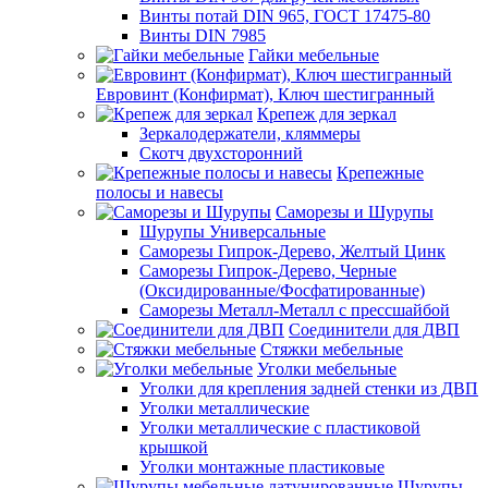
Винты потай DIN 965, ГОСТ 17475-80
Винты DIN 7985
Гайки мебельные
Евровинт (Конфирмат), Ключ шестигранный
Крепеж для зеркал
Зеркалодержатели, кляммеры
Скотч двухсторонний
Крепежные
полосы и навесы
Саморезы и Шурупы
Шурупы Универсальные
Саморезы Гипрок-Дерево, Желтый Цинк
Саморезы Гипрок-Дерево, Черные
(Оксидированные/Фосфатированные)
Саморезы Металл-Металл с прессшайбой
Соединители для ДВП
Стяжки мебельные
Уголки мебельные
Уголки для крепления задней стенки из ДВП
Уголки металлические
Уголки металлические с пластиковой
крышкой
Уголки монтажные пластиковые
Шурупы