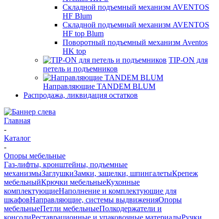
Складной подъемный механизм AVENTOS
HF Blum
Складной подъемный механизм AVENTOS
HF top Blum
Поворотный подъемный механизм Aventos
HK top
TIP-ON для
петель и подъемников
Направляющие TANDEM BLUM
Распродажа, ликвидация остатков
Главная
-
Каталог
-
Опоры мебельные
Газ-лифты, кронштейны, подъемные
механизмы
Заглушки
Замки, защелки, шпингалеты
Крепеж
мебельный
Крючки мебельные
Кухонные
комплектующие
Наполнение и комплектующие для
шкафов
Направляющие, системы выдвижения
Опоры
мебельные
Петли мебельные
Полкодержатели и
консоли
Реставрационные и упаковочные материалы
Ручки