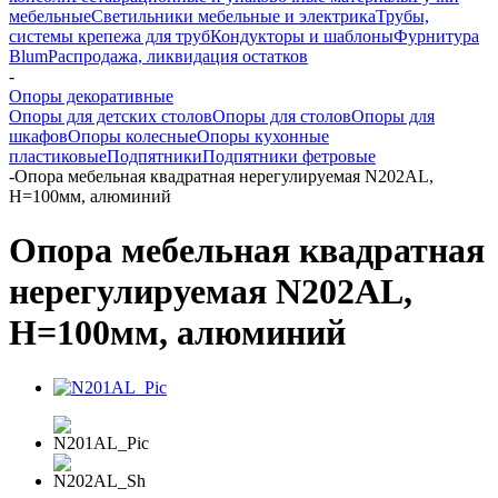
мебельные
Светильники мебельные и электрика
Трубы,
системы крепежа для труб
Кондукторы и шаблоны
Фурнитура
Blum
Распродажа, ликвидация остатков
-
Опоры декоративные
Опоры для детских столов
Опоры для столов
Опоры для
шкафов
Опоры колесные
Опоры кухонные
пластиковые
Подпятники
Подпятники фетровые
-
Опора мебельная квадратная нерегулируемая N202AL,
H=100мм, алюминий
Опора мебельная квадратная
нерегулируемая N202AL,
H=100мм, алюминий