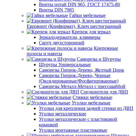
Винты потай DIN 965, ГОСТ 17475-80
Винты DIN 7985
Гайки мебельные
Евровинт (Конфирмат), Ключ шестигранный
Крепеж для зеркал
Зеркалодержатели, кляммеры
Скотч двухсторонний
Крепежные
полосы и навесы
Саморезы и Шурупы
Шурупы Универсальные
Саморезы Гипрок-Дерево, Желтый Цинк
Саморезы Гипрок-Дерево, Черные
(Оксидированные/Фосфатированные)
Саморезы Металл-Металл с прессшайбой
Соединители для ДВП
Стяжки мебельные
Уголки мебельные
Уголки для крепления задней стенки из ДВП
Уголки металлические
Уголки металлические с пластиковой
крышкой
Уголки монтажные пластиковые
Шурупы