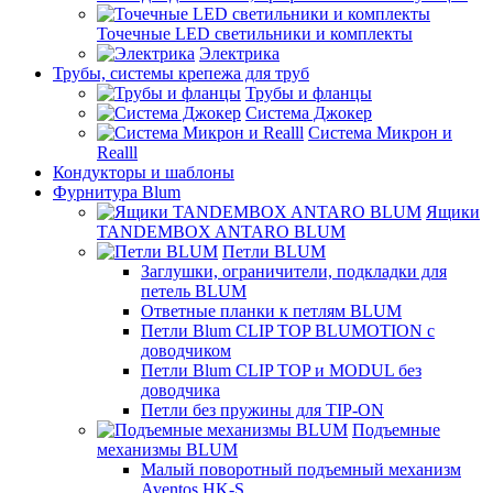
Точечные LED светильники и комплекты
Электрика
Трубы, системы крепежа для труб
Трубы и фланцы
Система Джокер
Система Микрон и
Realll
Кондукторы и шаблоны
Фурнитура Blum
Ящики
TANDEMBOX ANTARO BLUM
Петли BLUM
Заглушки, ограничители, подкладки для
петель BLUM
Ответные планки к петлям BLUM
Петли Blum CLIP TOP BLUMOTION с
доводчиком
Петли Blum CLIP TOP и MODUL без
доводчика
Петли без пружины для TIP-ON
Подъемные
механизмы BLUM
Малый поворотный подъемный механизм
Aventos HK-S