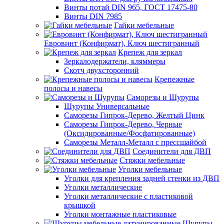
Винты потай DIN 965, ГОСТ 17475-80
Винты DIN 7985
Гайки мебельные
Евровинт (Конфирмат), Ключ шестигранный
Крепеж для зеркал
Зеркалодержатели, кляммеры
Скотч двухсторонний
Крепежные
полосы и навесы
Саморезы и Шурупы
Шурупы Универсальные
Саморезы Гипрок-Дерево, Желтый Цинк
Саморезы Гипрок-Дерево, Черные
(Оксидированные/Фосфатированные)
Саморезы Металл-Металл с прессшайбой
Соединители для ДВП
Стяжки мебельные
Уголки мебельные
Уголки для крепления задней стенки из ДВП
Уголки металлические
Уголки металлические с пластиковой
крышкой
Уголки монтажные пластиковые
Шурупы