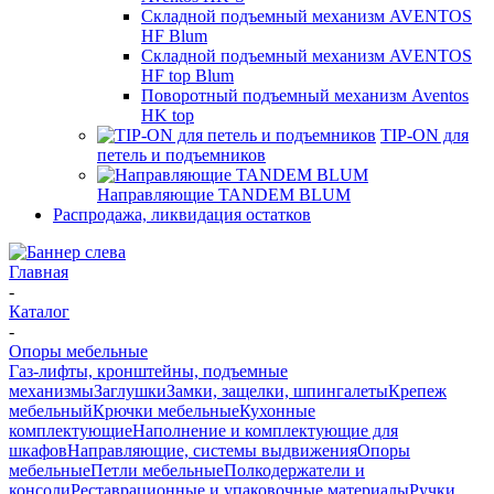
Складной подъемный механизм AVENTOS
HF Blum
Складной подъемный механизм AVENTOS
HF top Blum
Поворотный подъемный механизм Aventos
HK top
TIP-ON для
петель и подъемников
Направляющие TANDEM BLUM
Распродажа, ликвидация остатков
Главная
-
Каталог
-
Опоры мебельные
Газ-лифты, кронштейны, подъемные
механизмы
Заглушки
Замки, защелки, шпингалеты
Крепеж
мебельный
Крючки мебельные
Кухонные
комплектующие
Наполнение и комплектующие для
шкафов
Направляющие, системы выдвижения
Опоры
мебельные
Петли мебельные
Полкодержатели и
консоли
Реставрационные и упаковочные материалы
Ручки