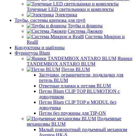
Точечные LED светильники и комплекты
Электрика
Трубы, системы крепежа для труб
Трубы и фланцы
Система Джокер
Система Микрон и
Realll
Кондукторы и шаблоны
Фурнитура Blum
Ящики
TANDEMBOX ANTARO BLUM
Петли BLUM
Заглушки, ограничители, подкладки для
петель BLUM
Ответные планки к петлям BLUM
Петли Blum CLIP TOP BLUMOTION с
доводчиком
Петли Blum CLIP TOP и MODUL без
доводчика
Петли без пружины для TIP-ON
Подъемные
механизмы BLUM
Малый поворотный подъемный механизм
Aventos HK-S