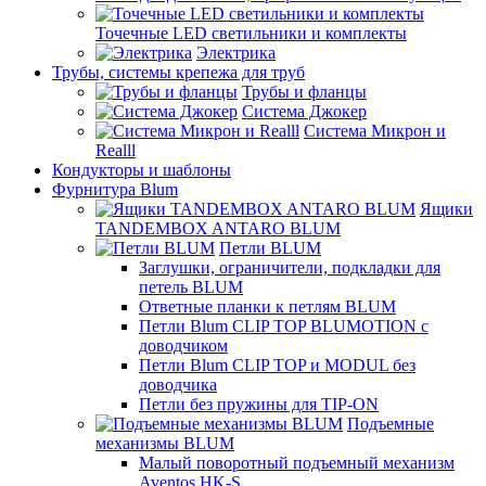
Точечные LED светильники и комплекты
Электрика
Трубы, системы крепежа для труб
Трубы и фланцы
Система Джокер
Система Микрон и
Realll
Кондукторы и шаблоны
Фурнитура Blum
Ящики
TANDEMBOX ANTARO BLUM
Петли BLUM
Заглушки, ограничители, подкладки для
петель BLUM
Ответные планки к петлям BLUM
Петли Blum CLIP TOP BLUMOTION с
доводчиком
Петли Blum CLIP TOP и MODUL без
доводчика
Петли без пружины для TIP-ON
Подъемные
механизмы BLUM
Малый поворотный подъемный механизм
Aventos HK-S