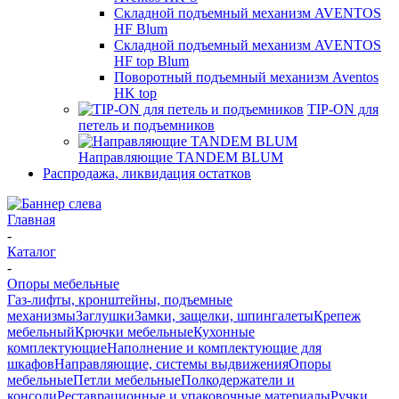
Складной подъемный механизм AVENTOS
HF Blum
Складной подъемный механизм AVENTOS
HF top Blum
Поворотный подъемный механизм Aventos
HK top
TIP-ON для
петель и подъемников
Направляющие TANDEM BLUM
Распродажа, ликвидация остатков
Главная
-
Каталог
-
Опоры мебельные
Газ-лифты, кронштейны, подъемные
механизмы
Заглушки
Замки, защелки, шпингалеты
Крепеж
мебельный
Крючки мебельные
Кухонные
комплектующие
Наполнение и комплектующие для
шкафов
Направляющие, системы выдвижения
Опоры
мебельные
Петли мебельные
Полкодержатели и
консоли
Реставрационные и упаковочные материалы
Ручки