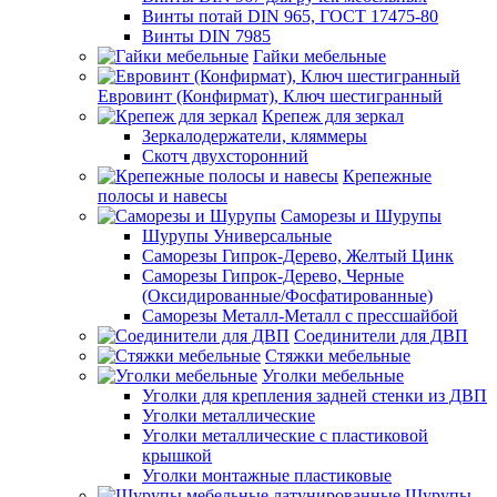
Винты потай DIN 965, ГОСТ 17475-80
Винты DIN 7985
Гайки мебельные
Евровинт (Конфирмат), Ключ шестигранный
Крепеж для зеркал
Зеркалодержатели, кляммеры
Скотч двухсторонний
Крепежные
полосы и навесы
Саморезы и Шурупы
Шурупы Универсальные
Саморезы Гипрок-Дерево, Желтый Цинк
Саморезы Гипрок-Дерево, Черные
(Оксидированные/Фосфатированные)
Саморезы Металл-Металл с прессшайбой
Соединители для ДВП
Стяжки мебельные
Уголки мебельные
Уголки для крепления задней стенки из ДВП
Уголки металлические
Уголки металлические с пластиковой
крышкой
Уголки монтажные пластиковые
Шурупы