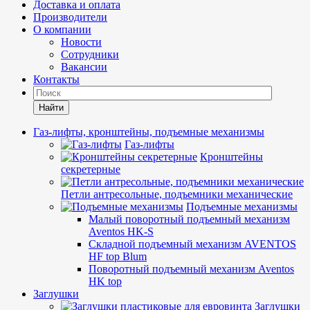
Доставка и оплата
Производители
О компании
Новости
Сотрудники
Вакансии
Контакты
Найти
Газ-лифты, кронштейны, подъемные механизмы
Газ-лифты
Кронштейны
секретерные
Петли антресольные, подъемники механические
Подъемные механизмы
Малый поворотный подъемный механизм
Aventos HK-S
Складной подъемный механизм AVENTOS
HF top Blum
Поворотный подъемный механизм Aventos
HK top
Заглушки
Заглушки