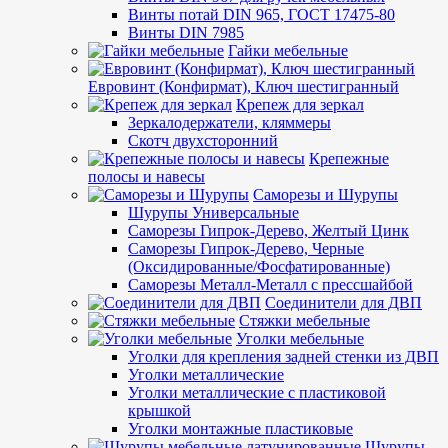
Винты потай DIN 965, ГОСТ 17475-80
Винты DIN 7985
Гайки мебельные
Евровинт (Конфирмат), Ключ шестигранный
Крепеж для зеркал
Зеркалодержатели, кляммеры
Скотч двухсторонний
Крепежные
полосы и навесы
Саморезы и Шурупы
Шурупы Универсальные
Саморезы Гипрок-Дерево, Желтый Цинк
Саморезы Гипрок-Дерево, Черные
(Оксидированные/Фосфатированные)
Саморезы Металл-Металл с прессшайбой
Соединители для ДВП
Стяжки мебельные
Уголки мебельные
Уголки для крепления задней стенки из ДВП
Уголки металлические
Уголки металлические с пластиковой
крышкой
Уголки монтажные пластиковые
Шурупы