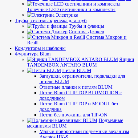
Точечные LED светильники и комплекты
Электрика
Трубы, системы крепежа для труб
Трубы и фланцы
Система Джокер
Система Микрон и
Realll
Кондукторы и шаблоны
Фурнитура Blum
Ящики
TANDEMBOX ANTARO BLUM
Петли BLUM
Заглушки, ограничители, подкладки для
петель BLUM
Ответные планки к петлям BLUM
Петли Blum CLIP TOP BLUMOTION с
доводчиком
Петли Blum CLIP TOP и MODUL без
доводчика
Петли без пружины для TIP-ON
Подъемные
механизмы BLUM
Малый поворотный подъемный механизм
Aventos HK-S