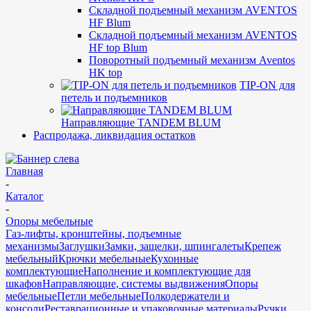
Складной подъемный механизм AVENTOS
HF Blum
Складной подъемный механизм AVENTOS
HF top Blum
Поворотный подъемный механизм Aventos
HK top
TIP-ON для
петель и подъемников
Направляющие TANDEM BLUM
Распродажа, ликвидация остатков
Главная
-
Каталог
-
Опоры мебельные
Газ-лифты, кронштейны, подъемные
механизмы
Заглушки
Замки, защелки, шпингалеты
Крепеж
мебельный
Крючки мебельные
Кухонные
комплектующие
Наполнение и комплектующие для
шкафов
Направляющие, системы выдвижения
Опоры
мебельные
Петли мебельные
Полкодержатели и
консоли
Реставрационные и упаковочные материалы
Ручки