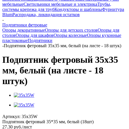
мебельные
Светильники мебельные и электрика
Трубы,
системы крепежа для труб
Кондукторы и шаблоны
Фурнитура
Blum
Распродажа, ликвидация остатков
-
Подпятники фетровые
Опоры декоративные
Опоры для детских столов
Опоры для
столов
Опоры для шкафов
Опоры колесные
Опоры кухонные
пластиковые
Подпятники
-
Подпятник фетровый 35х35 мм, белый (на листе - 18 штук)
Подпятник фетровый 35х35
мм, белый (на листе - 18
штук)
Артикул:
35x35W
Подпятник фетровый 35*35 мм, белый (18шт)
27.30
руб.
/лист