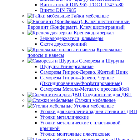
Винты потай DIN 965, ГОСТ 17475-80
Винты DIN 7985
Гайки мебельные
Евровинт (Конфирмат), Ключ шестигранный
Крепеж для зеркал
Зеркалодержатели, кляммеры
Скотч двухсторонний
Крепежные
полосы и навесы
Саморезы и Шурупы
Шурупы Универсальные
Саморезы Гипрок-Дерево, Желтый Цинк
Саморезы Гипрок-Дерево, Черные
(Оксидированные/Фосфатированные)
Саморезы Металл-Металл с прессшайбой
Соединители для ДВП
Стяжки мебельные
Уголки мебельные
Уголки для крепления задней стенки из ДВП
Уголки металлические
Уголки металлические с пластиковой
крышкой
Уголки монтажные пластиковые
Шурупы