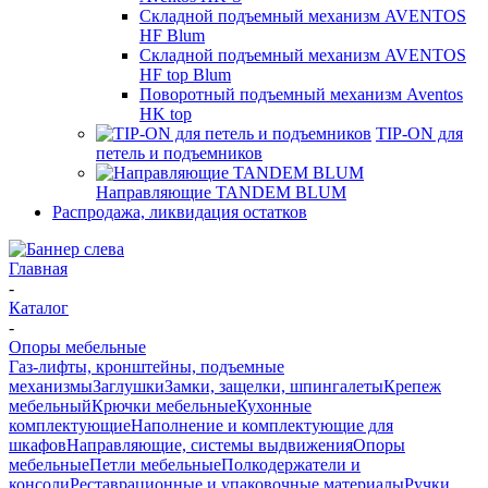
Складной подъемный механизм AVENTOS
HF Blum
Складной подъемный механизм AVENTOS
HF top Blum
Поворотный подъемный механизм Aventos
HK top
TIP-ON для
петель и подъемников
Направляющие TANDEM BLUM
Распродажа, ликвидация остатков
Главная
-
Каталог
-
Опоры мебельные
Газ-лифты, кронштейны, подъемные
механизмы
Заглушки
Замки, защелки, шпингалеты
Крепеж
мебельный
Крючки мебельные
Кухонные
комплектующие
Наполнение и комплектующие для
шкафов
Направляющие, системы выдвижения
Опоры
мебельные
Петли мебельные
Полкодержатели и
консоли
Реставрационные и упаковочные материалы
Ручки