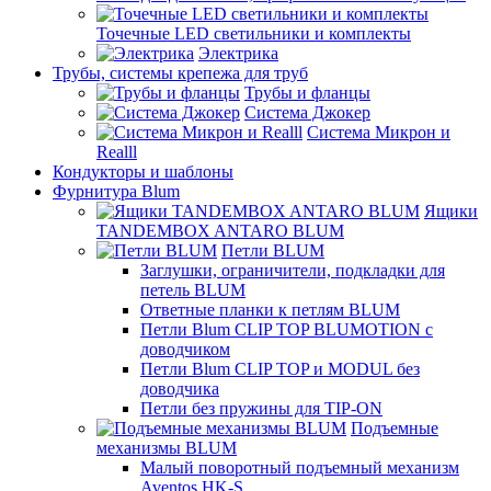
Точечные LED светильники и комплекты
Электрика
Трубы, системы крепежа для труб
Трубы и фланцы
Система Джокер
Система Микрон и
Realll
Кондукторы и шаблоны
Фурнитура Blum
Ящики
TANDEMBOX ANTARO BLUM
Петли BLUM
Заглушки, ограничители, подкладки для
петель BLUM
Ответные планки к петлям BLUM
Петли Blum CLIP TOP BLUMOTION с
доводчиком
Петли Blum CLIP TOP и MODUL без
доводчика
Петли без пружины для TIP-ON
Подъемные
механизмы BLUM
Малый поворотный подъемный механизм
Aventos HK-S