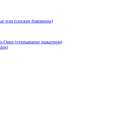
е или плоские боковины)
o-Open (открывание нажатием)
ing)