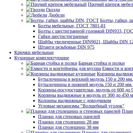
Прочий крепеж мебе
Гвозди
Дюбели
Болты, гайки, 
Болты мебельные, ГОСТ 7801-81
Болты с шестигранной головкой DIN933, ГО
Гайки шестистигранные
Шайбы увеличенные DIN9021, Шайбы DIN 12
Штанги резьбовые DIN 975
Крючки мебельные
Кухонные комплектующие
Барная стойка и полки
Емкости и кон
Корзины выдвиж
Бутылочницы в верхний модуль 150 и 200 мм.
Бутылочницы в нижний модуль 150 и 200 мм.
Корзины-посудосушительи, модуль от 600 до 
Корзины выдвижные в модуль от 300 до 450 
Колонны выдвижные с доводчиком
Угловые механизмы "Волшебный уголок"
План
Планки для стеновых панелей
Планки для столешниц 28 мм
Планки для столешниц 38 мм
Плинтус для столешниц