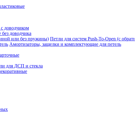
пластиковые
 с доводчиком
 без доводчика
Петли для систем Push-To-Open (с обра
Амортизаторы, защелки и комплектующие для петель
карточные
ли для ДСП и стекла
декоративные
ьных