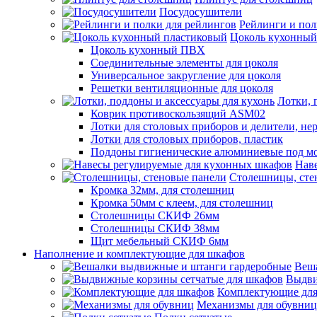
Посудосушители
Рейлинги и пол
Цоколь кухонный
Цоколь кухонный ПВХ
Соединительные элементы для цоколя
Универсальное закругление для цоколя
Решетки вентиляционные для цоколя
Лотки, 
Коврик противоскользящий ASM02
Лотки для столовых приборов и делители, не
Лотки для столовых приборов, пластик
Поддоны гигиенические алюминиевые под м
Нав
Столешницы, сте
Кромка 32мм, для столешниц
Кромка 50мм с клеем, для столешниц
Столешницы СКИФ 26мм
Столешницы СКИФ 38мм
Щит мебельный СКИФ 6мм
Наполнение и комплектующие для шкафов
Веш
Выдви
Комплектующие для
Механизмы для обувниц