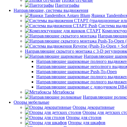
Полки сетчатые
Пантографы
Направляющие, системы выдвижения
Ящики Tandembox
Система выдв
Комплектую
Направляющие
Направляющие скрытого монтажа с 3-D регулировк
Направляющие шарик
Направляющие шариковые полного выдвижения
Направляющие шариковые неполного выдви
Направляющие шариковые Push-To-Open
Направляющие шариковые полного выдвижения
Направляющие шариковые полного выдвижения
Направляющие шариковые с доводчиком DB4
Метабоксы
Направляющие ролик
Опоры мебельные
Опоры декоративные
Опоры для детских ст
Опоры для столов
Опоры для шкафов