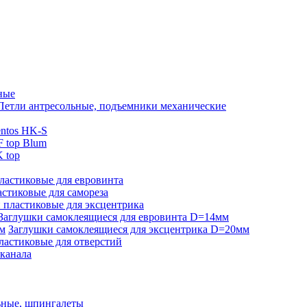
ные
Петли антресольные, подъемники механические
ntos HK-S
 top Blum
 top
ластиковые для евровинта
стиковые для самореза
 пластиковые для эксцентрика
Заглушки самоклеящиеся для евровинта D=14мм
Заглушки самоклеящиеся для эксцентрика D=20мм
ластиковые для отверстий
-канала
ьные, шпингалеты