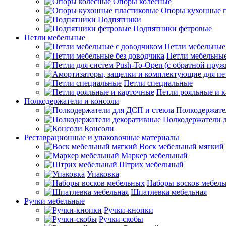
Опоры колесные
Опоры кухонные 
Подпятники
Подпятники фетровые
Петли мебельные
Петли мебельные
Петли мебельные
Петли специальные
Петли рояльные и 
Полкодержатели и консоли
Полкодержате
Полкодержатели 
Консоли
Реставрационные и упаковочные материалы
Воск мебельный мягкий
Маркер мебельный
Штрих мебельный
Упаковка
Наборы восков мебел
Шпатлевка мебельная
Ручки мебельные
Ручки-кнопки
Ручки-скобы