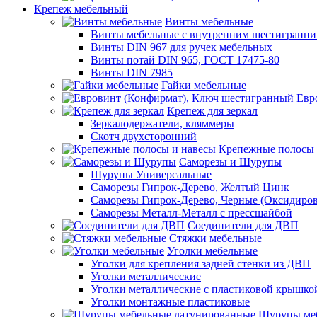
Крепеж мебельный
Винты мебельные
Винты мебельные с внутренним шестигранни
Винты DIN 967 для ручек мебельных
Винты потай DIN 965, ГОСТ 17475-80
Винты DIN 7985
Гайки мебельные
Евр
Крепеж для зеркал
Зеркалодержатели, кляммеры
Скотч двухсторонний
Крепежные полосы 
Саморезы и Шурупы
Шурупы Универсальные
Саморезы Гипрок-Дерево, Желтый Цинк
Саморезы Гипрок-Дерево, Черные (Оксидиро
Саморезы Металл-Металл с прессшайбой
Соединители для ДВП
Стяжки мебельные
Уголки мебельные
Уголки для крепления задней стенки из ДВП
Уголки металлические
Уголки металлические с пластиковой крышко
Уголки монтажные пластиковые
Шурупы меб