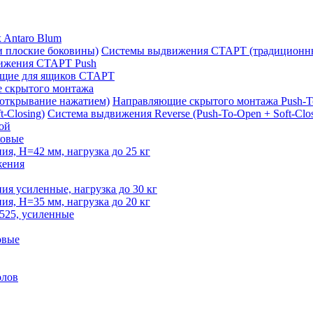
 Antaro Blum
Системы выдвижения СТАРТ (традиционны
ижения СТАРТ Push
щие для ящиков СТАРТ
 скрытого монтажа
Направляющие скрытого монтажа Push-T
Система выдвижения Reverse (Push-To-Open + Soft-Clos
ой
овые
, H=42 мм, нагрузка до 25 кг
жения
 усиленные, нагрузка до 30 кг
, H=35 мм, нагрузка до 20 кг
525, усиленные
овые
олов