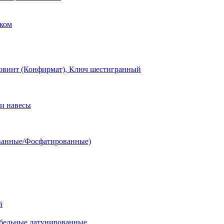
ком
овинт (Конфирмат), Ключ шестигранный
и навесы
ванные/Фосфатированные)
й
ельные латунированные