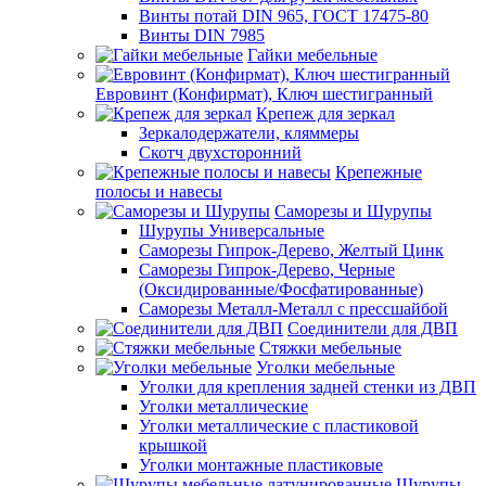
Винты потай DIN 965, ГОСТ 17475-80
Винты DIN 7985
Гайки мебельные
Евровинт (Конфирмат), Ключ шестигранный
Крепеж для зеркал
Зеркалодержатели, кляммеры
Скотч двухсторонний
Крепежные
полосы и навесы
Саморезы и Шурупы
Шурупы Универсальные
Саморезы Гипрок-Дерево, Желтый Цинк
Саморезы Гипрок-Дерево, Черные
(Оксидированные/Фосфатированные)
Саморезы Металл-Металл с прессшайбой
Соединители для ДВП
Стяжки мебельные
Уголки мебельные
Уголки для крепления задней стенки из ДВП
Уголки металлические
Уголки металлические с пластиковой
крышкой
Уголки монтажные пластиковые
Шурупы