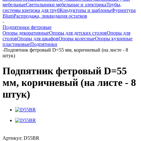
мебельные
Светильники мебельные и электрика
Трубы,
системы крепежа для труб
Кондукторы и шаблоны
Фурнитура
Blum
Распродажа, ликвидация остатков
-
Подпятники фетровые
Опоры декоративные
Опоры для детских столов
Опоры для
столов
Опоры для шкафов
Опоры колесные
Опоры кухонные
пластиковые
Подпятники
-
Подпятник фетровый D=55 мм, коричневый (на листе - 8
штук)
Подпятник фетровый D=55
мм, коричневый (на листе - 8
штук)
Артикул:
D55BR