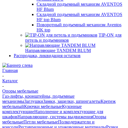
Складной подъемный механизм AVENTOS
HF Blum
Складной подъемный механизм AVENTOS
HF top Blum
Поворотный подъемный механизм Aventos
HK top
TIP-ON для
петель и подъемников
Направляющие TANDEM BLUM
Распродажа, ликвидация остатков
Главная
-
Каталог
-
Опоры мебельные
Газ-лифты, кронштейны, подъемные
механизмы
Заглушки
Замки, защелки, шпингалеты
Крепеж
мебельный
Крючки мебельные
Кухонные
комплектующие
Наполнение и комплектующие для
шкафов
Направляющие, системы выдвижения
Опоры
мебельные
Петли мебельные
Полкодержатели и
консоли
Реставрационные и упаковочные материалы
Ручки