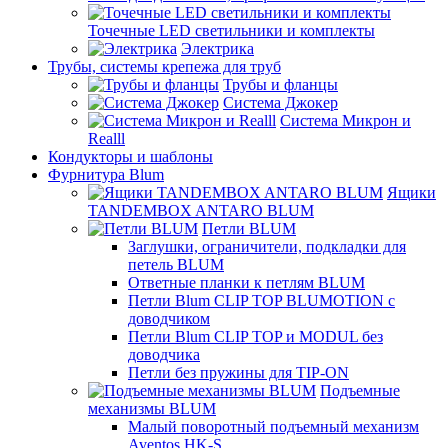
Точечные LED светильники и комплекты
Электрика
Трубы, системы крепежа для труб
Трубы и фланцы
Система Джокер
Система Микрон и
Realll
Кондукторы и шаблоны
Фурнитура Blum
Ящики
TANDEMBOX ANTARO BLUM
Петли BLUM
Заглушки, ограничители, подкладки для
петель BLUM
Ответные планки к петлям BLUM
Петли Blum CLIP TOP BLUMOTION с
доводчиком
Петли Blum CLIP TOP и MODUL без
доводчика
Петли без пружины для TIP-ON
Подъемные
механизмы BLUM
Малый поворотный подъемный механизм
Aventos HK-S