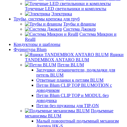
Точечные LED светильники и комплекты
Электрика
Трубы, системы крепежа для труб
Трубы и фланцы
Система Джокер
Система Микрон и
Realll
Кондукторы и шаблоны
Фурнитура Blum
Ящики
TANDEMBOX ANTARO BLUM
Петли BLUM
Заглушки, ограничители, подкладки для
петель BLUM
Ответные планки к петлям BLUM
Петли Blum CLIP TOP BLUMOTION с
доводчиком
Петли Blum CLIP TOP и MODUL без
доводчика
Петли без пружины для TIP-ON
Подъемные
механизмы BLUM
Малый поворотный подъемный механизм
Aventos HK-S