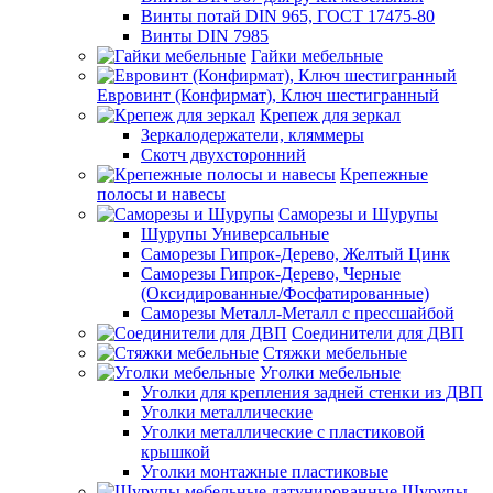
Винты потай DIN 965, ГОСТ 17475-80
Винты DIN 7985
Гайки мебельные
Евровинт (Конфирмат), Ключ шестигранный
Крепеж для зеркал
Зеркалодержатели, кляммеры
Скотч двухсторонний
Крепежные
полосы и навесы
Саморезы и Шурупы
Шурупы Универсальные
Саморезы Гипрок-Дерево, Желтый Цинк
Саморезы Гипрок-Дерево, Черные
(Оксидированные/Фосфатированные)
Саморезы Металл-Металл с прессшайбой
Соединители для ДВП
Стяжки мебельные
Уголки мебельные
Уголки для крепления задней стенки из ДВП
Уголки металлические
Уголки металлические с пластиковой
крышкой
Уголки монтажные пластиковые
Шурупы