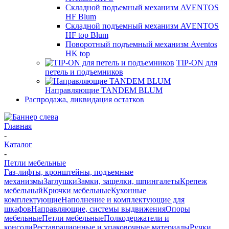
Складной подъемный механизм AVENTOS
HF Blum
Складной подъемный механизм AVENTOS
HF top Blum
Поворотный подъемный механизм Aventos
HK top
TIP-ON для
петель и подъемников
Направляющие TANDEM BLUM
Распродажа, ликвидация остатков
Главная
-
Каталог
-
Петли мебельные
Газ-лифты, кронштейны, подъемные
механизмы
Заглушки
Замки, защелки, шпингалеты
Крепеж
мебельный
Крючки мебельные
Кухонные
комплектующие
Наполнение и комплектующие для
шкафов
Направляющие, системы выдвижения
Опоры
мебельные
Петли мебельные
Полкодержатели и
консоли
Реставрационные и упаковочные материалы
Ручки