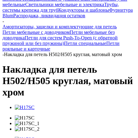
мебельные
Светильники мебельные и электрика
Трубы,
системы крепежа для труб
Кондукторы и шаблоны
Фурнитура
Blum
Распродажа, ликвидация остатков
-
Амортизаторы, защелки и комплектующие для петель
Петли мебельные с доводчиком
Петли мебельные без
доводчика
Петли для систем Push-To-Open (с обратной
пружиной или без пружины)
Петли специальные
Петли
рояльные и карточные
-
Накладка для петель Н502/H505 круглая, матовый хром
Накладка для петель
Н502/H505 круглая, матовый
хром