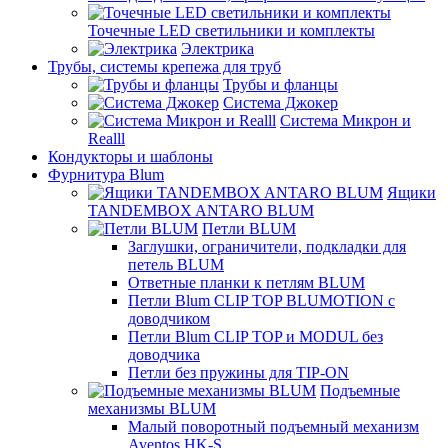
Точечные LED светильники и комплекты
Электрика
Трубы, системы крепежа для труб
Трубы и фланцы
Система Джокер
Система Микрон и
Realll
Кондукторы и шаблоны
Фурнитура Blum
Ящики
TANDEMBOX ANTARO BLUM
Петли BLUM
Заглушки, ограничители, подкладки для
петель BLUM
Ответные планки к петлям BLUM
Петли Blum CLIP TOP BLUMOTION с
доводчиком
Петли Blum CLIP TOP и MODUL без
доводчика
Петли без пружины для TIP-ON
Подъемные
механизмы BLUM
Малый поворотный подъемный механизм
Aventos HK-S