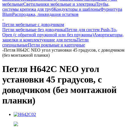
мебельные
Светильники мебельные и электрика
Трубы,
системы крепежа для труб
Кондукторы и шаблоны
Фурнитура
Blum
Распродажа, ликвидация остатков
-
Петли мебельные с доводчиком
Петли мебельные без доводчика
Петли для систем Push-To-
Open (с обратной пружиной или без пружины)
Амортизаторы,
защелки и комплектующие для петель
Петли
специальные
Петли рояльные и карточные
-
Петля H642C NEO угол установки 45 градусов, с доводчиком
(без монтажной планки)
Петля H642C NEO угол
установки 45 градусов, с
доводчиком (без монтажной
планки)