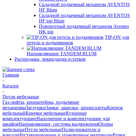
Складной подъемный механизм AVENTOS
HF Blum
Складной подъемный механизм AVENTOS
HF top Blum
Поворотный подъемный механизм Aventos
HK top
TIP-ON для
петель и подъемников
Направляющие TANDEM BLUM
Распродажа, ликвидация остатков
Главная
-
Каталог
-
Петли мебельные
Газ-лифты, кронштейны, подъемные
механизмы
Заглушки
Замки, защелки, шпингалеты
Крепеж
мебельный
Крючки мебельные
Кухонные
комплектующие
Наполнение и комплектующие для
шкафов
Направляющие, системы выдвижения
Опоры
мебельные
Петли мебельные
Полкодержатели и
консоли
Реставрационные и упаковочные материалы
Ручки