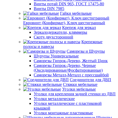
Винты потай DIN 965, ГОСТ 17475-80
Винты DIN 7985
Гайки мебельные
Евровинт (Конфирмат), Ключ шестигранный
Крепеж для зеркал
Зеркалодержатели, кляммеры
Скотч двухсторонний
Крепежные
полосы и навесы
Саморезы и Шурупы
Шурупы Универсальные
Саморезы Гипрок-Дерево, Желтый Цинк
Саморезы Гипрок-Дерево, Черные
(Оксидированные/Фосфатированные)
Саморезы Металл-Металл с прессшайбой
Соединители для ДВП
Стяжки мебельные
Уголки мебельные
Уголки для крепления задней стенки из ДВП
Уголки металлические
Уголки металлические с пластиковой
крышкой
Уголки монтажные пластиковые
Шурупы