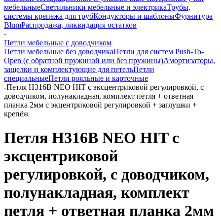
мебельные
Светильники мебельные и электрика
Трубы,
системы крепежа для труб
Кондукторы и шаблоны
Фурнитура
Blum
Распродажа, ликвидация остатков
-
Петли мебельные с доводчиком
Петли мебельные без доводчика
Петли для систем Push-To-
Open (с обратной пружиной или без пружины)
Амортизаторы,
защелки и комплектующие для петель
Петли
специальные
Петли рояльные и карточные
-
Петля H316B NEO HIT с эксцентриковой регулировкой, с
доводчиком, полунакладная, комплект петля + ответная
планка 2мм с экцентриковой регулировкой + заглушки +
крепёж
Петля H316B NEO HIT с
эксцентриковой
регулировкой, с доводчиком,
полунакладная, комплект
петля + ответная планка 2мм