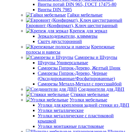
Винты потай DIN 965, ГОСТ 17475-80
Винты DIN 7985
Гайки мебельные
Евровинт (Конфирмат), Ключ шестигранный
Крепеж для зеркал
Зеркалодержатели, кляммеры
Скотч двухсторонний
Крепежные
полосы и навесы
Саморезы и Шурупы
Шурупы Универсальные
Саморезы Гипрок-Дерево, Желтый Цинк
Саморезы Гипрок-Дерево, Черные
(Оксидированные/Фосфатированные)
Саморезы Металл-Металл с прессшайбой
Соединители для ДВП
Стяжки мебельные
Уголки мебельные
Уголки для крепления задней стенки из ДВП
Уголки металлические
Уголки металлические с пластиковой
крышкой
Уголки монтажные пластиковые
Шурупы