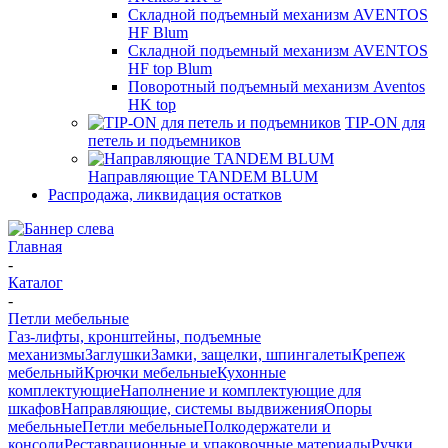
Складной подъемный механизм AVENTOS
HF Blum
Складной подъемный механизм AVENTOS
HF top Blum
Поворотный подъемный механизм Aventos
HK top
TIP-ON для
петель и подъемников
Направляющие TANDEM BLUM
Распродажа, ликвидация остатков
Главная
-
Каталог
-
Петли мебельные
Газ-лифты, кронштейны, подъемные
механизмы
Заглушки
Замки, защелки, шпингалеты
Крепеж
мебельный
Крючки мебельные
Кухонные
комплектующие
Наполнение и комплектующие для
шкафов
Направляющие, системы выдвижения
Опоры
мебельные
Петли мебельные
Полкодержатели и
консоли
Реставрационные и упаковочные материалы
Ручки