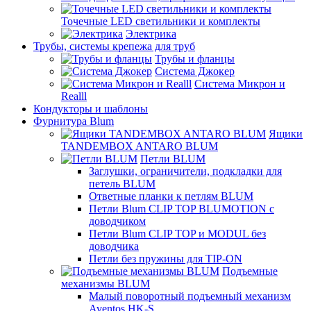
Точечные LED светильники и комплекты
Электрика
Трубы, системы крепежа для труб
Трубы и фланцы
Система Джокер
Система Микрон и
Realll
Кондукторы и шаблоны
Фурнитура Blum
Ящики
TANDEMBOX ANTARO BLUM
Петли BLUM
Заглушки, ограничители, подкладки для
петель BLUM
Ответные планки к петлям BLUM
Петли Blum CLIP TOP BLUMOTION с
доводчиком
Петли Blum CLIP TOP и MODUL без
доводчика
Петли без пружины для TIP-ON
Подъемные
механизмы BLUM
Малый поворотный подъемный механизм
Aventos HK-S