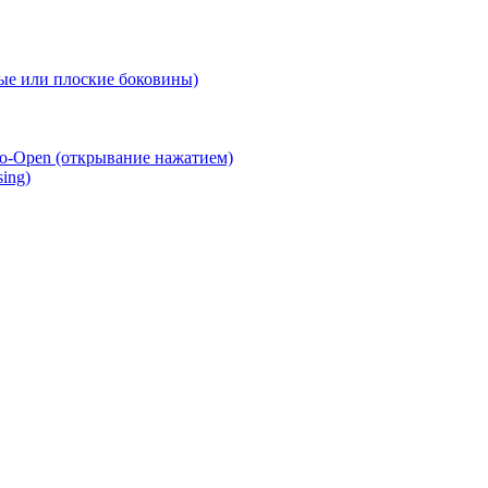
е или плоские боковины)
o-Open (открывание нажатием)
ing)