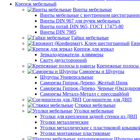
Крепеж мебельный
Винты мебельные
Винты мебельные с внутренним шестигранни
Винты DIN 967 для ручек мебельных
Винты потай DIN 965, ГОСТ 17475-80
Винты DIN 7985
Гайки мебельные
Евр
Крепеж для зеркал
Зеркалодержатели, кляммеры
Скотч двухсторонний
Крепежные полосы 
Саморезы и Шурупы
Шурупы Универсальные
Саморезы Гипрок-Дерево, Желтый Цинк
Саморезы Гипрок-Дерево, Черные (Оксидиро
Саморезы Металл-Металл с прессшайбой
Соединители для ДВП
Стяжки мебельные
Уголки мебельные
Уголки для крепления задней стенки из ДВП
Уголки металлические
Уголки металлические с пластиковой крышко
Уголки монтажные пластиковые
Шурупы меб