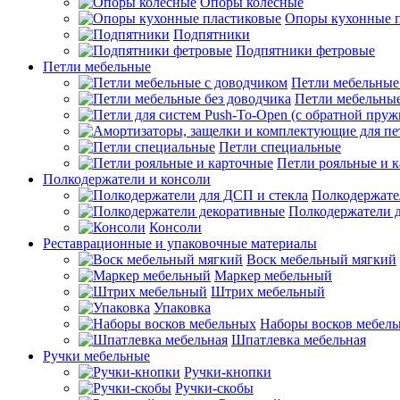
Опоры колесные
Опоры кухонные 
Подпятники
Подпятники фетровые
Петли мебельные
Петли мебельные
Петли мебельные
Петли специальные
Петли рояльные и 
Полкодержатели и консоли
Полкодержате
Полкодержатели 
Консоли
Реставрационные и упаковочные материалы
Воск мебельный мягкий
Маркер мебельный
Штрих мебельный
Упаковка
Наборы восков мебел
Шпатлевка мебельная
Ручки мебельные
Ручки-кнопки
Ручки-скобы