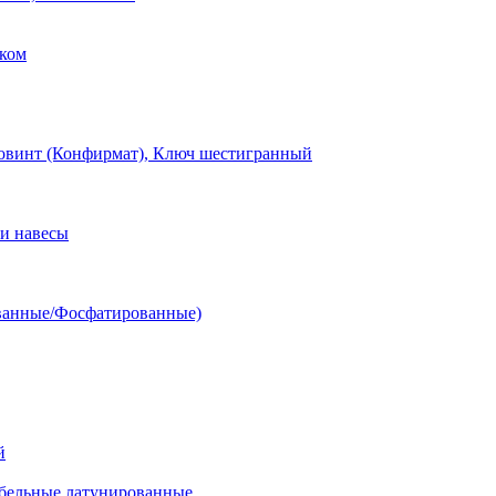
ком
овинт (Конфирмат), Ключ шестигранный
и навесы
ванные/Фосфатированные)
й
ельные латунированные