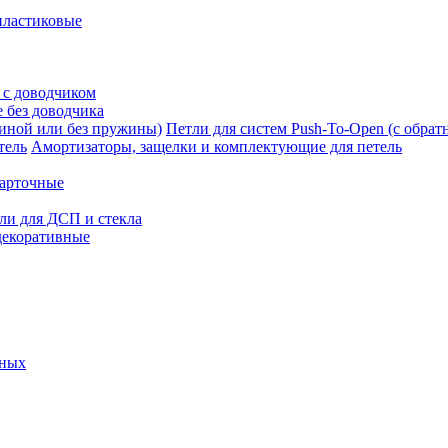
пластиковые
 с доводчиком
 без доводчика
Петли для систем Push-To-Open (с обра
Амортизаторы, защелки и комплектующие для петель
карточные
ли для ДСП и стекла
декоративные
ьных