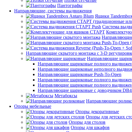
Полки сетчатые
Пантографы
Направляющие, системы выдвижения
Ящики Tandembox
Система выдв
Комплектую
Направляющие
Направляющие скрытого монтажа с 3-D регулировк
Направляющие шарик
Направляющие шариковые полного выдвижения
Направляющие шариковые неполного выдви
Направляющие шариковые Push-To-Open
Направляющие шариковые полного выдвижения
Направляющие шариковые полного выдвижения
Направляющие шариковые с доводчиком DB4
Метабоксы
Направляющие ролик
Опоры мебельные
Опоры декоративные
Опоры для детских ст
Опоры для столов
Опоры для шкафов