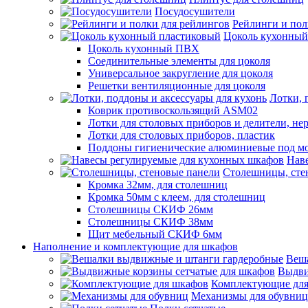
Посудосушители
Рейлинги и пол
Цоколь кухонный
Цоколь кухонный ПВХ
Соединительные элементы для цоколя
Универсальное закругление для цоколя
Решетки вентиляционные для цоколя
Лотки, 
Коврик противоскользящий ASM02
Лотки для столовых приборов и делители, не
Лотки для столовых приборов, пластик
Поддоны гигиенические алюминиевые под м
Нав
Столешницы, сте
Кромка 32мм, для столешниц
Кромка 50мм с клеем, для столешниц
Столешницы СКИФ 26мм
Столешницы СКИФ 38мм
Щит мебельный СКИФ 6мм
Наполнение и комплектующие для шкафов
Веш
Выдви
Комплектующие для
Механизмы для обувниц