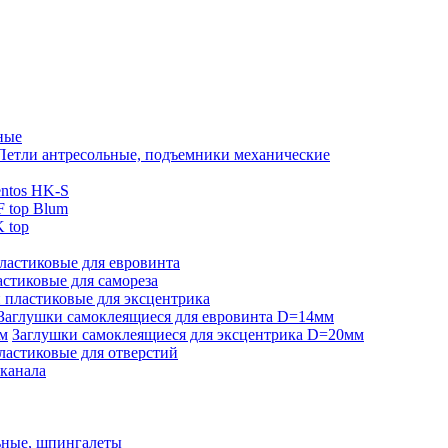
ные
Петли антресольные, подъемники механические
ntos HK-S
 top Blum
 top
ластиковые для евровинта
стиковые для самореза
 пластиковые для эксцентрика
Заглушки самоклеящиеся для евровинта D=14мм
Заглушки самоклеящиеся для эксцентрика D=20мм
ластиковые для отверстий
-канала
ьные, шпингалеты