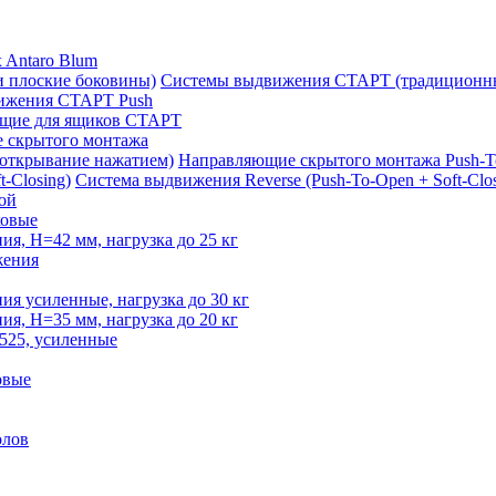
 Antaro Blum
Системы выдвижения СТАРТ (традиционны
ижения СТАРТ Push
щие для ящиков СТАРТ
 скрытого монтажа
Направляющие скрытого монтажа Push-T
Система выдвижения Reverse (Push-To-Open + Soft-Clos
ой
овые
, H=42 мм, нагрузка до 25 кг
жения
 усиленные, нагрузка до 30 кг
, H=35 мм, нагрузка до 20 кг
525, усиленные
овые
олов