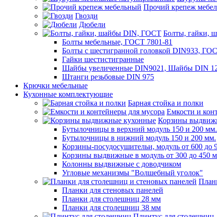
Прочий крепеж мебе
Гвозди
Дюбели
Болты, гайки, 
Болты мебельные, ГОСТ 7801-81
Болты с шестигранной головкой DIN933, ГО
Гайки шестистигранные
Шайбы увеличенные DIN9021, Шайбы DIN 12
Штанги резьбовые DIN 975
Крючки мебельные
Кухонные комплектующие
Барная стойка и полки
Емкости и кон
Корзины выдвиж
Бутылочницы в верхний модуль 150 и 200 мм.
Бутылочницы в нижний модуль 150 и 200 мм.
Корзины-посудосушительи, модуль от 600 до 
Корзины выдвижные в модуль от 300 до 450 
Колонны выдвижные с доводчиком
Угловые механизмы "Волшебный уголок"
План
Планки для стеновых панелей
Планки для столешниц 28 мм
Планки для столешниц 38 мм
Плинтус для столешниц