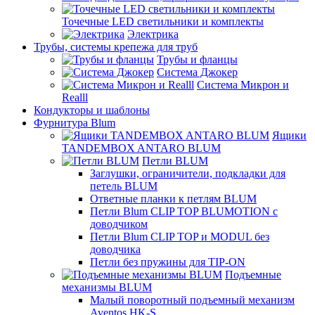
Точечные LED светильники и комплекты
Электрика
Трубы, системы крепежа для труб
Трубы и фланцы
Система Джокер
Система Микрон и
Realll
Кондукторы и шаблоны
Фурнитура Blum
Ящики
TANDEMBOX ANTARO BLUM
Петли BLUM
Заглушки, ограничители, подкладки для
петель BLUM
Ответные планки к петлям BLUM
Петли Blum CLIP TOP BLUMOTION с
доводчиком
Петли Blum CLIP TOP и MODUL без
доводчика
Петли без пружины для TIP-ON
Подъемные
механизмы BLUM
Малый поворотный подъемный механизм
Aventos HK-S