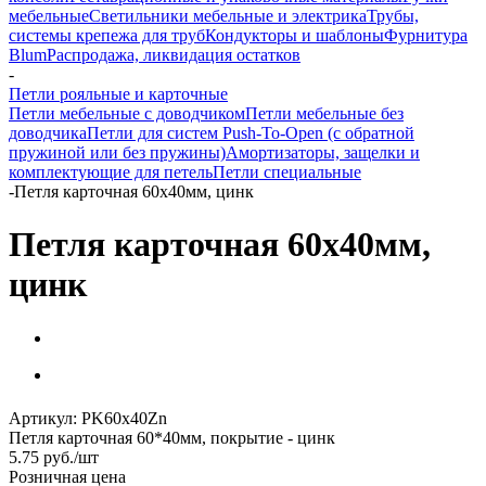
мебельные
Светильники мебельные и электрика
Трубы,
системы крепежа для труб
Кондукторы и шаблоны
Фурнитура
Blum
Распродажа, ликвидация остатков
-
Петли рояльные и карточные
Петли мебельные с доводчиком
Петли мебельные без
доводчика
Петли для систем Push-To-Open (с обратной
пружиной или без пружины)
Амортизаторы, защелки и
комплектующие для петель
Петли специальные
-
Петля карточная 60х40мм, цинк
Петля карточная 60х40мм,
цинк
Артикул:
PK60x40Zn
Петля карточная 60*40мм, покрытие - цинк
5.75
руб.
/шт
Розничная цена