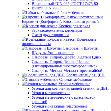
Винты потай DIN 965, ГОСТ 17475-80
Винты DIN 7985
Гайки мебельные
Евровинт (Конфирмат), Ключ шестигранный
Крепеж для зеркал
Зеркалодержатели, кляммеры
Скотч двухсторонний
Крепежные
полосы и навесы
Саморезы и Шурупы
Шурупы Универсальные
Саморезы Гипрок-Дерево, Желтый Цинк
Саморезы Гипрок-Дерево, Черные
(Оксидированные/Фосфатированные)
Саморезы Металл-Металл с прессшайбой
Соединители для ДВП
Стяжки мебельные
Уголки мебельные
Уголки для крепления задней стенки из ДВП
Уголки металлические
Уголки металлические с пластиковой
крышкой
Уголки монтажные пластиковые
Шурупы