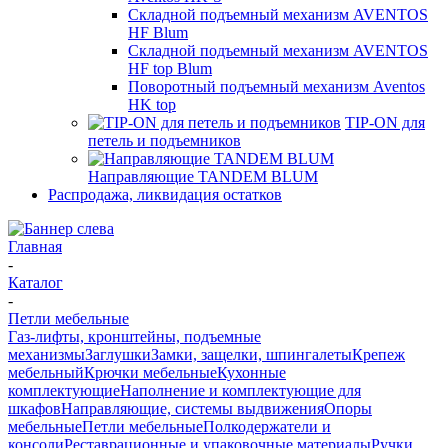
Складной подъемный механизм AVENTOS
HF Blum
Складной подъемный механизм AVENTOS
HF top Blum
Поворотный подъемный механизм Aventos
HK top
TIP-ON для
петель и подъемников
Направляющие TANDEM BLUM
Распродажа, ликвидация остатков
Главная
-
Каталог
-
Петли мебельные
Газ-лифты, кронштейны, подъемные
механизмы
Заглушки
Замки, защелки, шпингалеты
Крепеж
мебельный
Крючки мебельные
Кухонные
комплектующие
Наполнение и комплектующие для
шкафов
Направляющие, системы выдвижения
Опоры
мебельные
Петли мебельные
Полкодержатели и
консоли
Реставрационные и упаковочные материалы
Ручки