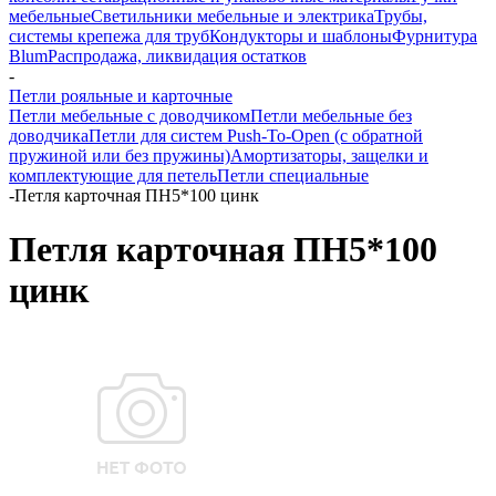
мебельные
Светильники мебельные и электрика
Трубы,
системы крепежа для труб
Кондукторы и шаблоны
Фурнитура
Blum
Распродажа, ликвидация остатков
-
Петли рояльные и карточные
Петли мебельные с доводчиком
Петли мебельные без
доводчика
Петли для систем Push-To-Open (с обратной
пружиной или без пружины)
Амортизаторы, защелки и
комплектующие для петель
Петли специальные
-
Петля карточная ПН5*100 цинк
Петля карточная ПН5*100
цинк