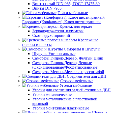
Винты потай DIN 965, ГОСТ 17475-80
Винты DIN 7985
Гайки мебельные
Евровинт (Конфирмат), Ключ шестигранный
Крепеж для зеркал
Зеркалодержатели, кляммеры
Скотч двухсторонний
Крепежные
полосы и навесы
Саморезы и Шурупы
Шурупы Универсальные
Саморезы Гипрок-Дерево, Желтый Цинк
Саморезы Гипрок-Дерево, Черные
(Оксидированные/Фосфатированные)
Саморезы Металл-Металл с прессшайбой
Соединители для ДВП
Стяжки мебельные
Уголки мебельные
Уголки для крепления задней стенки из ДВП
Уголки металлические
Уголки металлические с пластиковой
крышкой
Уголки монтажные пластиковые
Шурупы