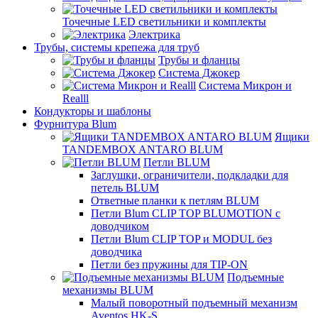
Точечные LED светильники и комплекты
Электрика
Трубы, системы крепежа для труб
Трубы и фланцы
Система Джокер
Система Микрон и
Realll
Кондукторы и шаблоны
Фурнитура Blum
Ящики
TANDEMBOX ANTARO BLUM
Петли BLUM
Заглушки, ограничители, подкладки для
петель BLUM
Ответные планки к петлям BLUM
Петли Blum CLIP TOP BLUMOTION с
доводчиком
Петли Blum CLIP TOP и MODUL без
доводчика
Петли без пружины для TIP-ON
Подъемные
механизмы BLUM
Малый поворотный подъемный механизм
Aventos HK-S