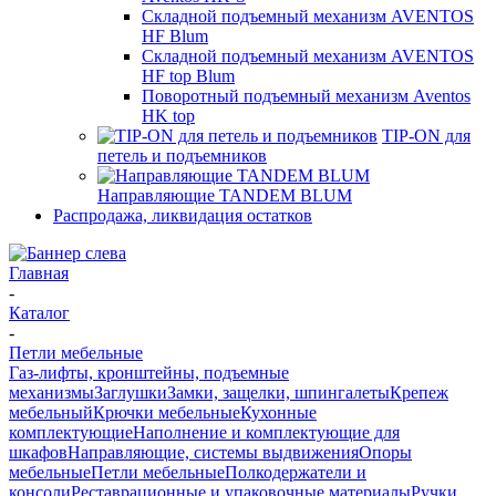
Складной подъемный механизм AVENTOS
HF Blum
Складной подъемный механизм AVENTOS
HF top Blum
Поворотный подъемный механизм Aventos
HK top
TIP-ON для
петель и подъемников
Направляющие TANDEM BLUM
Распродажа, ликвидация остатков
Главная
-
Каталог
-
Петли мебельные
Газ-лифты, кронштейны, подъемные
механизмы
Заглушки
Замки, защелки, шпингалеты
Крепеж
мебельный
Крючки мебельные
Кухонные
комплектующие
Наполнение и комплектующие для
шкафов
Направляющие, системы выдвижения
Опоры
мебельные
Петли мебельные
Полкодержатели и
консоли
Реставрационные и упаковочные материалы
Ручки