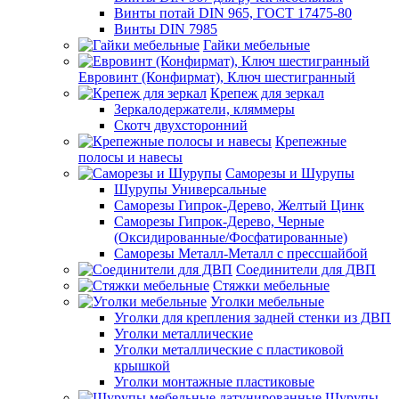
Винты потай DIN 965, ГОСТ 17475-80
Винты DIN 7985
Гайки мебельные
Евровинт (Конфирмат), Ключ шестигранный
Крепеж для зеркал
Зеркалодержатели, кляммеры
Скотч двухсторонний
Крепежные
полосы и навесы
Саморезы и Шурупы
Шурупы Универсальные
Саморезы Гипрок-Дерево, Желтый Цинк
Саморезы Гипрок-Дерево, Черные
(Оксидированные/Фосфатированные)
Саморезы Металл-Металл с прессшайбой
Соединители для ДВП
Стяжки мебельные
Уголки мебельные
Уголки для крепления задней стенки из ДВП
Уголки металлические
Уголки металлические с пластиковой
крышкой
Уголки монтажные пластиковые
Шурупы