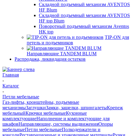
Складной подъемный механизм AVENTOS
HF Blum
Складной подъемный механизм AVENTOS
HF top Blum
Поворотный подъемный механизм Aventos
HK top
TIP-ON для
петель и подъемников
Направляющие TANDEM BLUM
Распродажа, ликвидация остатков
Главная
-
Каталог
-
Петли мебельные
Газ-лифты, кронштейны, подъемные
механизмы
Заглушки
Замки, защелки, шпингалеты
Крепеж
мебельный
Крючки мебельные
Кухонные
комплектующие
Наполнение и комплектующие для
шкафов
Направляющие, системы выдвижения
Опоры
мебельные
Петли мебельные
Полкодержатели и
консоли
Реставрационные и упаковочные материалы
Ручки