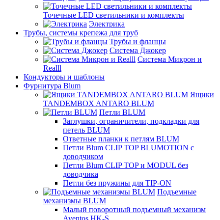
Точечные LED светильники и комплекты
Электрика
Трубы, системы крепежа для труб
Трубы и фланцы
Система Джокер
Система Микрон и
Realll
Кондукторы и шаблоны
Фурнитура Blum
Ящики
TANDEMBOX ANTARO BLUM
Петли BLUM
Заглушки, ограничители, подкладки для
петель BLUM
Ответные планки к петлям BLUM
Петли Blum CLIP TOP BLUMOTION с
доводчиком
Петли Blum CLIP TOP и MODUL без
доводчика
Петли без пружины для TIP-ON
Подъемные
механизмы BLUM
Малый поворотный подъемный механизм
Aventos HK-S