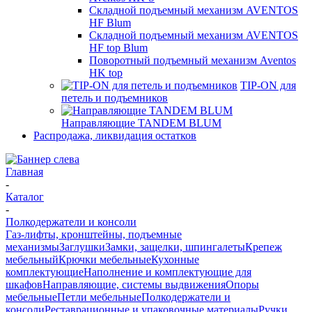
Складной подъемный механизм AVENTOS
HF Blum
Складной подъемный механизм AVENTOS
HF top Blum
Поворотный подъемный механизм Aventos
HK top
TIP-ON для
петель и подъемников
Направляющие TANDEM BLUM
Распродажа, ликвидация остатков
Главная
-
Каталог
-
Полкодержатели и консоли
Газ-лифты, кронштейны, подъемные
механизмы
Заглушки
Замки, защелки, шпингалеты
Крепеж
мебельный
Крючки мебельные
Кухонные
комплектующие
Наполнение и комплектующие для
шкафов
Направляющие, системы выдвижения
Опоры
мебельные
Петли мебельные
Полкодержатели и
консоли
Реставрационные и упаковочные материалы
Ручки