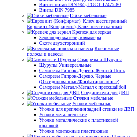
Винты потай DIN 965, ГОСТ 17475-80
Винты DIN 7985
Гайки мебельные
Евровинт (Конфирмат), Ключ шестигранный
Крепеж для зеркал
Зеркалодержатели, кляммеры
Скотч двухсторонний
Крепежные
полосы и навесы
Саморезы и Шурупы
Шурупы Универсальные
Саморезы Гипрок-Дерево, Желтый Цинк
Саморезы Гипрок-Дерево, Черные
(Оксидированные/Фосфатированные)
Саморезы Металл-Металл с прессшайбой
Соединители для ДВП
Стяжки мебельные
Уголки мебельные
Уголки для крепления задней стенки из ДВП
Уголки металлические
Уголки металлические с пластиковой
крышкой
Уголки монтажные пластиковые
Шурупы