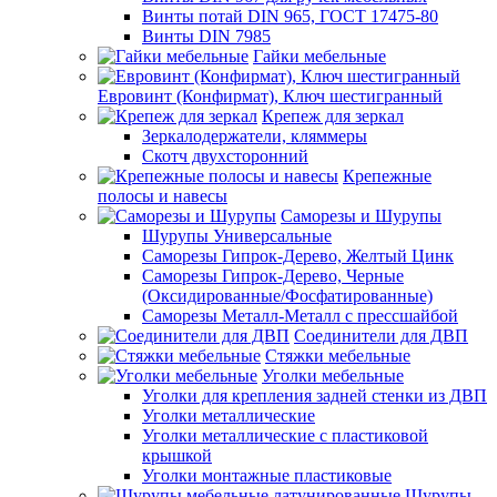
Винты потай DIN 965, ГОСТ 17475-80
Винты DIN 7985
Гайки мебельные
Евровинт (Конфирмат), Ключ шестигранный
Крепеж для зеркал
Зеркалодержатели, кляммеры
Скотч двухсторонний
Крепежные
полосы и навесы
Саморезы и Шурупы
Шурупы Универсальные
Саморезы Гипрок-Дерево, Желтый Цинк
Саморезы Гипрок-Дерево, Черные
(Оксидированные/Фосфатированные)
Саморезы Металл-Металл с прессшайбой
Соединители для ДВП
Стяжки мебельные
Уголки мебельные
Уголки для крепления задней стенки из ДВП
Уголки металлические
Уголки металлические с пластиковой
крышкой
Уголки монтажные пластиковые
Шурупы