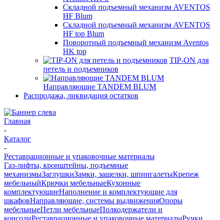
Складной подъемный механизм AVENTOS
HF Blum
Складной подъемный механизм AVENTOS
HF top Blum
Поворотный подъемный механизм Aventos
HK top
TIP-ON для
петель и подъемников
Направляющие TANDEM BLUM
Распродажа, ликвидация остатков
Главная
-
Каталог
-
Реставрационные и упаковочные материалы
Газ-лифты, кронштейны, подъемные
механизмы
Заглушки
Замки, защелки, шпингалеты
Крепеж
мебельный
Крючки мебельные
Кухонные
комплектующие
Наполнение и комплектующие для
шкафов
Направляющие, системы выдвижения
Опоры
мебельные
Петли мебельные
Полкодержатели и
консоли
Реставрационные и упаковочные материалы
Ручки