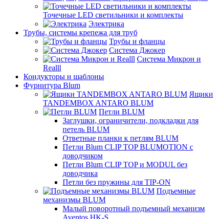
Точечные LED светильники и комплекты
Электрика
Трубы, системы крепежа для труб
Трубы и фланцы
Система Джокер
Система Микрон и
Realll
Кондукторы и шаблоны
Фурнитура Blum
Ящики
TANDEMBOX ANTARO BLUM
Петли BLUM
Заглушки, ограничители, подкладки для
петель BLUM
Ответные планки к петлям BLUM
Петли Blum CLIP TOP BLUMOTION с
доводчиком
Петли Blum CLIP TOP и MODUL без
доводчика
Петли без пружины для TIP-ON
Подъемные
механизмы BLUM
Малый поворотный подъемный механизм
Aventos HK-S