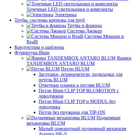
Точечные LED светильники и комплекты
Электрика
Трубы, системы крепежа для труб
Трубы и фланцы
Система Джокер
Система Микрон и
Realll
Кондукторы и шаблоны
Фурнитура Blum
Ящики
TANDEMBOX ANTARO BLUM
Петли BLUM
Заглушки, ограничители, подкладки для
петель BLUM
Ответные планки к петлям BLUM
Петли Blum CLIP TOP BLUMOTION с
доводчиком
Петли Blum CLIP TOP и MODUL без
доводчика
Петли без пружины для TIP-ON
Подъемные
механизмы BLUM
Малый поворотный подъемный механизм
Aventos HK-S