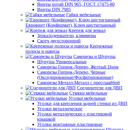
Винты потай DIN 965, ГОСТ 17475-80
Винты DIN 7985
Гайки мебельные
Евровинт (Конфирмат), Ключ шестигранный
Крепеж для зеркал
Зеркалодержатели, кляммеры
Скотч двухсторонний
Крепежные
полосы и навесы
Саморезы и Шурупы
Шурупы Универсальные
Саморезы Гипрок-Дерево, Желтый Цинк
Саморезы Гипрок-Дерево, Черные
(Оксидированные/Фосфатированные)
Саморезы Металл-Металл с прессшайбой
Соединители для ДВП
Стяжки мебельные
Уголки мебельные
Уголки для крепления задней стенки из ДВП
Уголки металлические
Уголки металлические с пластиковой
крышкой
Уголки монтажные пластиковые
Шурупы