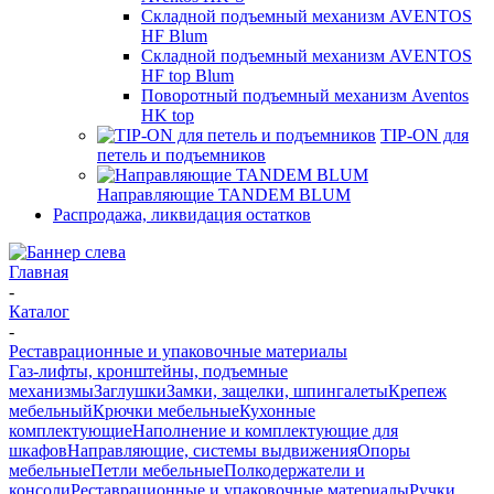
Складной подъемный механизм AVENTOS
HF Blum
Складной подъемный механизм AVENTOS
HF top Blum
Поворотный подъемный механизм Aventos
HK top
TIP-ON для
петель и подъемников
Направляющие TANDEM BLUM
Распродажа, ликвидация остатков
Главная
-
Каталог
-
Реставрационные и упаковочные материалы
Газ-лифты, кронштейны, подъемные
механизмы
Заглушки
Замки, защелки, шпингалеты
Крепеж
мебельный
Крючки мебельные
Кухонные
комплектующие
Наполнение и комплектующие для
шкафов
Направляющие, системы выдвижения
Опоры
мебельные
Петли мебельные
Полкодержатели и
консоли
Реставрационные и упаковочные материалы
Ручки