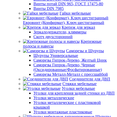
Винты потай DIN 965, ГОСТ 17475-80
Винты DIN 7985
Гайки мебельные
Евровинт (Конфирмат), Ключ шестигранный
Крепеж для зеркал
Зеркалодержатели, кляммеры
Скотч двухсторонний
Крепежные
полосы и навесы
Саморезы и Шурупы
Шурупы Универсальные
Саморезы Гипрок-Дерево, Желтый Цинк
Саморезы Гипрок-Дерево, Черные
(Оксидированные/Фосфатированные)
Саморезы Металл-Металл с прессшайбой
Соединители для ДВП
Стяжки мебельные
Уголки мебельные
Уголки для крепления задней стенки из ДВП
Уголки металлические
Уголки металлические с пластиковой
крышкой
Уголки монтажные пластиковые
Шурупы