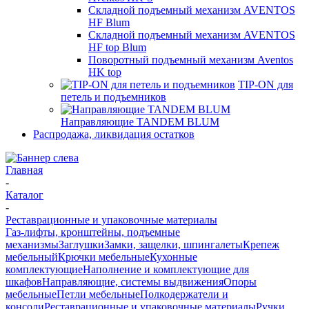
Складной подъемный механизм AVENTOS
HF Blum
Складной подъемный механизм AVENTOS
HF top Blum
Поворотный подъемный механизм Aventos
HK top
TIP-ON для
петель и подъемников
Направляющие TANDEM BLUM
Распродажа, ликвидация остатков
Главная
-
Каталог
-
Реставрационные и упаковочные материалы
Газ-лифты, кронштейны, подъемные
механизмы
Заглушки
Замки, защелки, шпингалеты
Крепеж
мебельный
Крючки мебельные
Кухонные
комплектующие
Наполнение и комплектующие для
шкафов
Направляющие, системы выдвижения
Опоры
мебельные
Петли мебельные
Полкодержатели и
консоли
Реставрационные и упаковочные материалы
Ручки