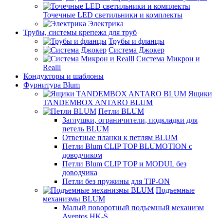
Точечные LED светильники и комплекты
Электрика
Трубы, системы крепежа для труб
Трубы и фланцы
Система Джокер
Система Микрон и
Realll
Кондукторы и шаблоны
Фурнитура Blum
Ящики
TANDEMBOX ANTARO BLUM
Петли BLUM
Заглушки, ограничители, подкладки для
петель BLUM
Ответные планки к петлям BLUM
Петли Blum CLIP TOP BLUMOTION с
доводчиком
Петли Blum CLIP TOP и MODUL без
доводчика
Петли без пружины для TIP-ON
Подъемные
механизмы BLUM
Малый поворотный подъемный механизм
Aventos HK-S