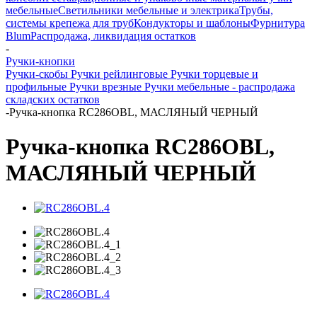
мебельные
Светильники мебельные и электрика
Трубы,
системы крепежа для труб
Кондукторы и шаблоны
Фурнитура
Blum
Распродажа, ликвидация остатков
-
Ручки-кнопки
Ручки-скобы
Ручки рейлинговые
Ручки торцевые и
профильные
Ручки врезные
Ручки мебельные - распродажа
складских остатков
-
Ручка-кнопка RC286OBL, МАСЛЯНЫЙ ЧЕРНЫЙ
Ручка-кнопка RC286OBL,
МАСЛЯНЫЙ ЧЕРНЫЙ