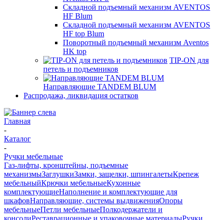
Складной подъемный механизм AVENTOS
HF Blum
Складной подъемный механизм AVENTOS
HF top Blum
Поворотный подъемный механизм Aventos
HK top
TIP-ON для
петель и подъемников
Направляющие TANDEM BLUM
Распродажа, ликвидация остатков
Главная
-
Каталог
-
Ручки мебельные
Газ-лифты, кронштейны, подъемные
механизмы
Заглушки
Замки, защелки, шпингалеты
Крепеж
мебельный
Крючки мебельные
Кухонные
комплектующие
Наполнение и комплектующие для
шкафов
Направляющие, системы выдвижения
Опоры
мебельные
Петли мебельные
Полкодержатели и
консоли
Реставрационные и упаковочные материалы
Ручки