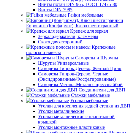
Винты потай DIN 965, ГОСТ 17475-80
Винты DIN 7985
Гайки мебельные
Евровинт (Конфирмат), Ключ шестигранный
Крепеж для зеркал
Зеркалодержатели, кляммеры
Скотч двухсторонний
Крепежные
полосы и навесы
Саморезы и Шурупы
Шурупы Универсальные
Саморезы Гипрок-Дерево, Желтый Цинк
Саморезы Гипрок-Дерево, Черные
(Оксидированные/Фосфатированные)
Саморезы Металл-Металл с прессшайбой
Соединители для ДВП
Стяжки мебельные
Уголки мебельные
Уголки для крепления задней стенки из ДВП
Уголки металлические
Уголки металлические с пластиковой
крышкой
Уголки монтажные пластиковые
Шурупы