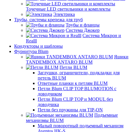
Точечные LED светильники и комплекты
Электрика
Трубы, системы крепежа для труб
Трубы и фланцы
Система Джокер
Система Микрон и
Realll
Кондукторы и шаблоны
Фурнитура Blum
Ящики
TANDEMBOX ANTARO BLUM
Петли BLUM
Заглушки, ограничители, подкладки для
петель BLUM
Ответные планки к петлям BLUM
Петли Blum CLIP TOP BLUMOTION с
доводчиком
Петли Blum CLIP TOP и MODUL без
доводчика
Петли без пружины для TIP-ON
Подъемные
механизмы BLUM
Малый поворотный подъемный механизм
Aventos HK-S