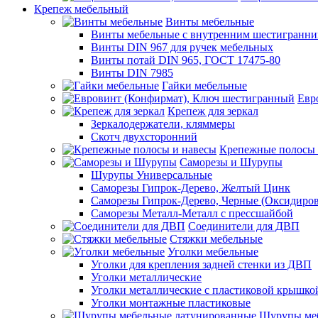
Крепеж мебельный
Винты мебельные
Винты мебельные с внутренним шестигранни
Винты DIN 967 для ручек мебельных
Винты потай DIN 965, ГОСТ 17475-80
Винты DIN 7985
Гайки мебельные
Евр
Крепеж для зеркал
Зеркалодержатели, кляммеры
Скотч двухсторонний
Крепежные полосы 
Саморезы и Шурупы
Шурупы Универсальные
Саморезы Гипрок-Дерево, Желтый Цинк
Саморезы Гипрок-Дерево, Черные (Оксидиро
Саморезы Металл-Металл с прессшайбой
Соединители для ДВП
Стяжки мебельные
Уголки мебельные
Уголки для крепления задней стенки из ДВП
Уголки металлические
Уголки металлические с пластиковой крышко
Уголки монтажные пластиковые
Шурупы меб