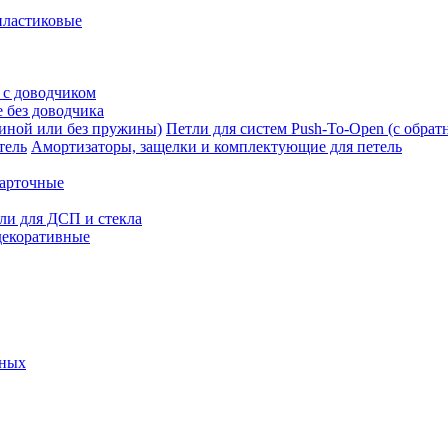
пластиковые
 с доводчиком
 без доводчика
Петли для систем Push-To-Open (с обра
Амортизаторы, защелки и комплектующие для петель
карточные
ли для ДСП и стекла
декоративные
ьных