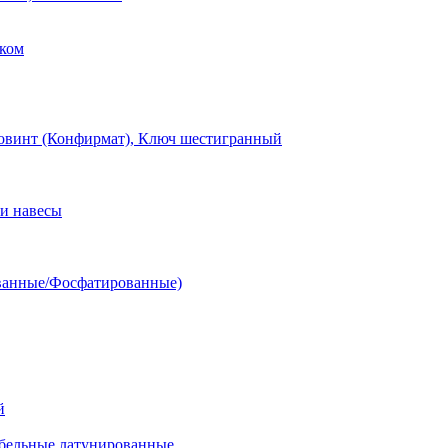
ком
овинт (Конфирмат), Ключ шестигранный
и навесы
ванные/Фосфатированные)
й
ельные латунированные