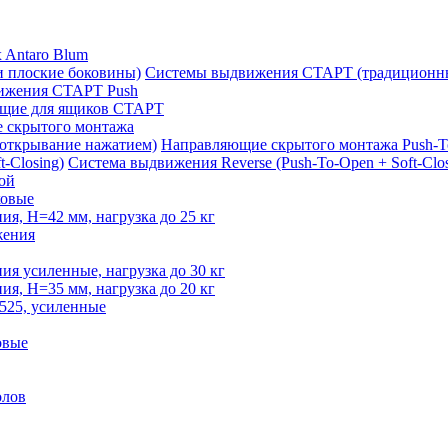
 Antaro Blum
Системы выдвижения СТАРТ (традиционны
ижения СТАРТ Push
щие для ящиков СТАРТ
 скрытого монтажа
Направляющие скрытого монтажа Push-T
Система выдвижения Reverse (Push-To-Open + Soft-Clos
ой
овые
, H=42 мм, нагрузка до 25 кг
жения
 усиленные, нагрузка до 30 кг
, H=35 мм, нагрузка до 20 кг
525, усиленные
овые
олов