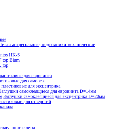
ные
Петли антресольные, подъемники механические
ntos HK-S
 top Blum
 top
ластиковые для евровинта
стиковые для самореза
 пластиковые для эксцентрика
Заглушки самоклеящиеся для евровинта D=14мм
Заглушки самоклеящиеся для эксцентрика D=20мм
ластиковые для отверстий
-канала
ьные, шпингалеты