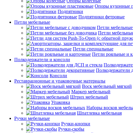
Опоры колесные
Опоры кухонные 
Подпятники
Подпятники фетровые
Петли мебельные
Петли мебельные
Петли мебельные
Петли специальные
Петли рояльные и 
Полкодержатели и консоли
Полкодержате
Полкодержатели 
Консоли
Реставрационные и упаковочные материалы
Воск мебельный мягкий
Маркер мебельный
Штрих мебельный
Упаковка
Наборы восков мебел
Шпатлевка мебельная
Ручки мебельные
Ручки-кнопки
Ручки-скобы