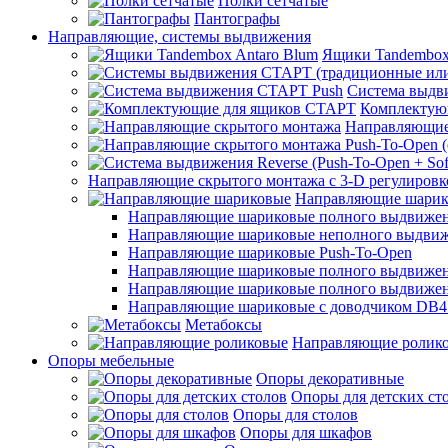
Полки сетчатые
Пантографы
Направляющие, системы выдвижения
Ящики Tandembox
Система выдв
Комплектую
Направляющие
Направляющие скрытого монтажа с 3-D регулировк
Направляющие шарик
Направляющие шариковые полного выдвижения
Направляющие шариковые неполного выдви
Направляющие шариковые Push-To-Open
Направляющие шариковые полного выдвижения
Направляющие шариковые полного выдвижения
Направляющие шариковые с доводчиком DB4
Метабоксы
Направляющие ролик
Опоры мебельные
Опоры декоративные
Опоры для детских ст
Опоры для столов
Опоры для шкафов