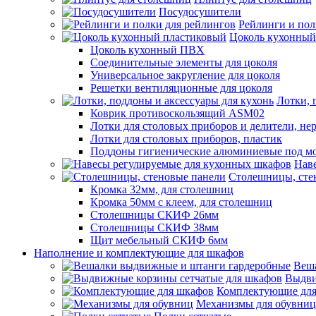
Посудосушители
Рейлинги и пол
Цоколь кухонный
Цоколь кухонный ПВХ
Соединительные элементы для цоколя
Универсальное закругление для цоколя
Решетки вентиляционные для цоколя
Лотки, 
Коврик противоскользящий ASM02
Лотки для столовых приборов и делители, не
Лотки для столовых приборов, пластик
Поддоны гигиенические алюминиевые под м
Нав
Столешницы, сте
Кромка 32мм, для столешниц
Кромка 50мм с клеем, для столешниц
Столешницы СКИФ 26мм
Столешницы СКИФ 38мм
Щит мебельный СКИФ 6мм
Наполнение и комплектующие для шкафов
Веш
Выдви
Комплектующие для
Механизмы для обувниц