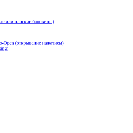
е или плоские боковины)
o-Open (открывание нажатием)
ing)