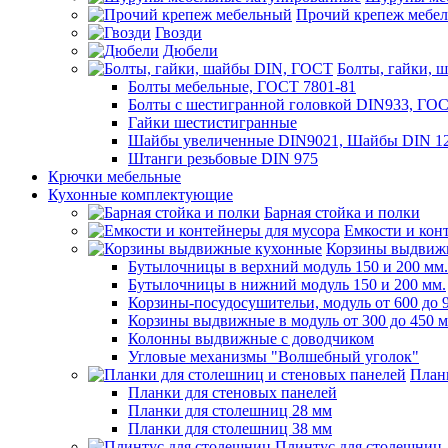
Прочий крепеж мебе
Гвозди
Дюбели
Болты, гайки, 
Болты мебельные, ГОСТ 7801-81
Болты с шестигранной головкой DIN933, ГО
Гайки шестистигранные
Шайбы увеличенные DIN9021, Шайбы DIN 12
Штанги резьбовые DIN 975
Крючки мебельные
Кухонные комплектующие
Барная стойка и полки
Емкости и кон
Корзины выдвиж
Бутылочницы в верхний модуль 150 и 200 мм.
Бутылочницы в нижний модуль 150 и 200 мм.
Корзины-посудосушительи, модуль от 600 до 
Корзины выдвижные в модуль от 300 до 450 
Колонны выдвижные с доводчиком
Угловые механизмы "Волшебный уголок"
План
Планки для стеновых панелей
Планки для столешниц 28 мм
Планки для столешниц 38 мм
Плинтус для столешниц