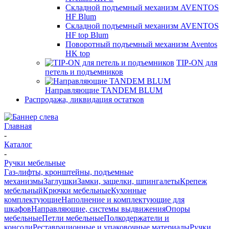
Складной подъемный механизм AVENTOS
HF Blum
Складной подъемный механизм AVENTOS
HF top Blum
Поворотный подъемный механизм Aventos
HK top
TIP-ON для
петель и подъемников
Направляющие TANDEM BLUM
Распродажа, ликвидация остатков
Главная
-
Каталог
-
Ручки мебельные
Газ-лифты, кронштейны, подъемные
механизмы
Заглушки
Замки, защелки, шпингалеты
Крепеж
мебельный
Крючки мебельные
Кухонные
комплектующие
Наполнение и комплектующие для
шкафов
Направляющие, системы выдвижения
Опоры
мебельные
Петли мебельные
Полкодержатели и
консоли
Реставрационные и упаковочные материалы
Ручки