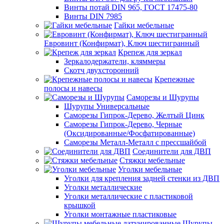
Винты потай DIN 965, ГОСТ 17475-80
Винты DIN 7985
Гайки мебельные
Евровинт (Конфирмат), Ключ шестигранный
Крепеж для зеркал
Зеркалодержатели, кляммеры
Скотч двухсторонний
Крепежные
полосы и навесы
Саморезы и Шурупы
Шурупы Универсальные
Саморезы Гипрок-Дерево, Желтый Цинк
Саморезы Гипрок-Дерево, Черные
(Оксидированные/Фосфатированные)
Саморезы Металл-Металл с прессшайбой
Соединители для ДВП
Стяжки мебельные
Уголки мебельные
Уголки для крепления задней стенки из ДВП
Уголки металлические
Уголки металлические с пластиковой
крышкой
Уголки монтажные пластиковые
Шурупы