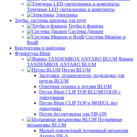
Точечные LED светильники и комплекты
Электрика
Трубы, системы крепежа для труб
Трубы и фланцы
Система Джокер
Система Микрон и
Realll
Кондукторы и шаблоны
Фурнитура Blum
Ящики
TANDEMBOX ANTARO BLUM
Петли BLUM
Заглушки, ограничители, подкладки для
петель BLUM
Ответные планки к петлям BLUM
Петли Blum CLIP TOP BLUMOTION с
доводчиком
Петли Blum CLIP TOP и MODUL без
доводчика
Петли без пружины для TIP-ON
Подъемные
механизмы BLUM
Малый поворотный подъемный механизм
Aventos HK-S