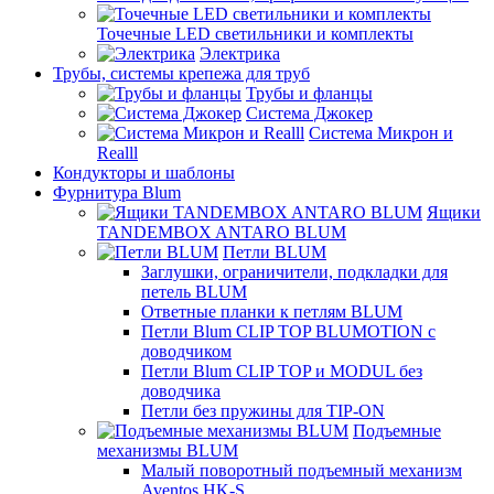
Точечные LED светильники и комплекты
Электрика
Трубы, системы крепежа для труб
Трубы и фланцы
Система Джокер
Система Микрон и
Realll
Кондукторы и шаблоны
Фурнитура Blum
Ящики
TANDEMBOX ANTARO BLUM
Петли BLUM
Заглушки, ограничители, подкладки для
петель BLUM
Ответные планки к петлям BLUM
Петли Blum CLIP TOP BLUMOTION с
доводчиком
Петли Blum CLIP TOP и MODUL без
доводчика
Петли без пружины для TIP-ON
Подъемные
механизмы BLUM
Малый поворотный подъемный механизм
Aventos HK-S