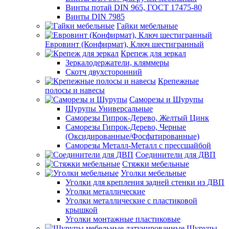
Винты потай DIN 965, ГОСТ 17475-80
Винты DIN 7985
Гайки мебельные
Евровинт (Конфирмат), Ключ шестигранный
Крепеж для зеркал
Зеркалодержатели, кляммеры
Скотч двухсторонний
Крепежные
полосы и навесы
Саморезы и Шурупы
Шурупы Универсальные
Саморезы Гипрок-Дерево, Желтый Цинк
Саморезы Гипрок-Дерево, Черные
(Оксидированные/Фосфатированные)
Саморезы Металл-Металл с прессшайбой
Соединители для ДВП
Стяжки мебельные
Уголки мебельные
Уголки для крепления задней стенки из ДВП
Уголки металлические
Уголки металлические с пластиковой
крышкой
Уголки монтажные пластиковые
Шурупы