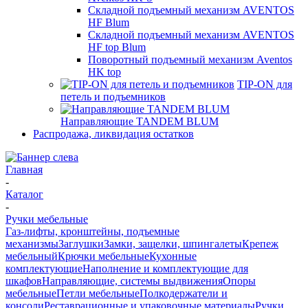
Складной подъемный механизм AVENTOS
HF Blum
Складной подъемный механизм AVENTOS
HF top Blum
Поворотный подъемный механизм Aventos
HK top
TIP-ON для
петель и подъемников
Направляющие TANDEM BLUM
Распродажа, ликвидация остатков
Главная
-
Каталог
-
Ручки мебельные
Газ-лифты, кронштейны, подъемные
механизмы
Заглушки
Замки, защелки, шпингалеты
Крепеж
мебельный
Крючки мебельные
Кухонные
комплектующие
Наполнение и комплектующие для
шкафов
Направляющие, системы выдвижения
Опоры
мебельные
Петли мебельные
Полкодержатели и
консоли
Реставрационные и упаковочные материалы
Ручки