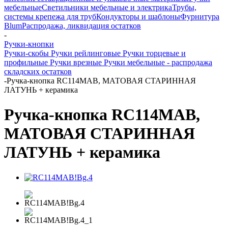
мебельные
Светильники мебельные и электрика
Трубы,
системы крепежа для труб
Кондукторы и шаблоны
Фурнитура
Blum
Распродажа, ликвидация остатков
-
Ручки-кнопки
Ручки-скобы
Ручки рейлинговые
Ручки торцевые и
профильные
Ручки врезные
Ручки мебельные - распродажа
складских остатков
-
Ручка-кнопка RC114MAB, МАТОВАЯ СТАРИННАЯ
ЛАТУНЬ + керамика
Ручка-кнопка RC114MAB,
МАТОВАЯ СТАРИННАЯ
ЛАТУНЬ + керамика