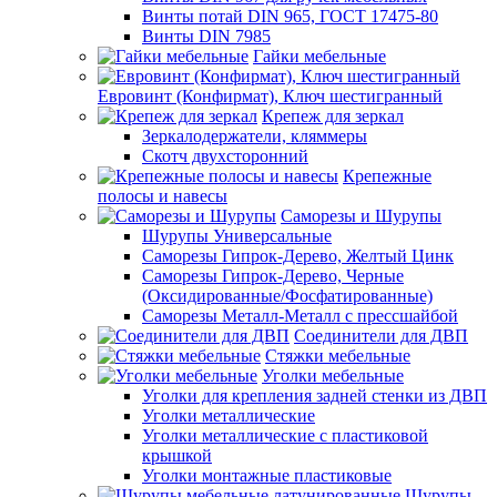
Винты потай DIN 965, ГОСТ 17475-80
Винты DIN 7985
Гайки мебельные
Евровинт (Конфирмат), Ключ шестигранный
Крепеж для зеркал
Зеркалодержатели, кляммеры
Скотч двухсторонний
Крепежные
полосы и навесы
Саморезы и Шурупы
Шурупы Универсальные
Саморезы Гипрок-Дерево, Желтый Цинк
Саморезы Гипрок-Дерево, Черные
(Оксидированные/Фосфатированные)
Саморезы Металл-Металл с прессшайбой
Соединители для ДВП
Стяжки мебельные
Уголки мебельные
Уголки для крепления задней стенки из ДВП
Уголки металлические
Уголки металлические с пластиковой
крышкой
Уголки монтажные пластиковые
Шурупы