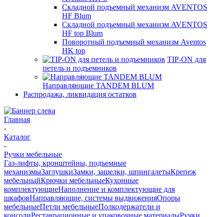
Складной подъемный механизм AVENTOS
HF Blum
Складной подъемный механизм AVENTOS
HF top Blum
Поворотный подъемный механизм Aventos
HK top
TIP-ON для
петель и подъемников
Направляющие TANDEM BLUM
Распродажа, ликвидация остатков
Главная
-
Каталог
-
Ручки мебельные
Газ-лифты, кронштейны, подъемные
механизмы
Заглушки
Замки, защелки, шпингалеты
Крепеж
мебельный
Крючки мебельные
Кухонные
комплектующие
Наполнение и комплектующие для
шкафов
Направляющие, системы выдвижения
Опоры
мебельные
Петли мебельные
Полкодержатели и
консоли
Реставрационные и упаковочные материалы
Ручки