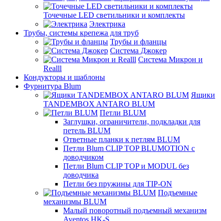
Точечные LED светильники и комплекты
Электрика
Трубы, системы крепежа для труб
Трубы и фланцы
Система Джокер
Система Микрон и
Realll
Кондукторы и шаблоны
Фурнитура Blum
Ящики
TANDEMBOX ANTARO BLUM
Петли BLUM
Заглушки, ограничители, подкладки для
петель BLUM
Ответные планки к петлям BLUM
Петли Blum CLIP TOP BLUMOTION с
доводчиком
Петли Blum CLIP TOP и MODUL без
доводчика
Петли без пружины для TIP-ON
Подъемные
механизмы BLUM
Малый поворотный подъемный механизм
Aventos HK-S