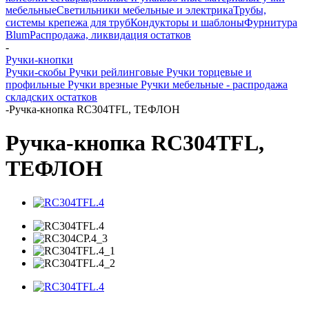
мебельные
Светильники мебельные и электрика
Трубы,
системы крепежа для труб
Кондукторы и шаблоны
Фурнитура
Blum
Распродажа, ликвидация остатков
-
Ручки-кнопки
Ручки-скобы
Ручки рейлинговые
Ручки торцевые и
профильные
Ручки врезные
Ручки мебельные - распродажа
складских остатков
-
Ручка-кнопка RC304TFL, ТЕФЛОН
Ручка-кнопка RC304TFL,
ТЕФЛОН