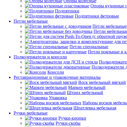
Опоры колесные
Опоры кухонные 
Подпятники
Подпятники фетровые
Петли мебельные
Петли мебельные
Петли мебельные
Петли специальные
Петли рояльные и 
Полкодержатели и консоли
Полкодержате
Полкодержатели 
Консоли
Реставрационные и упаковочные материалы
Воск мебельный мягкий
Маркер мебельный
Штрих мебельный
Упаковка
Наборы восков мебел
Шпатлевка мебельная
Ручки мебельные
Ручки-кнопки
Ручки-скобы