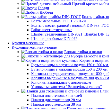
Прочий крепеж мебе
Гвозди
Дюбели
Болты, гайки, 
Болты мебельные, ГОСТ 7801-81
Болты с шестигранной головкой DIN933, ГО
Гайки шестистигранные
Шайбы увеличенные DIN9021, Шайбы DIN 12
Штанги резьбовые DIN 975
Крючки мебельные
Кухонные комплектующие
Барная стойка и полки
Емкости и кон
Корзины выдвиж
Бутылочницы в верхний модуль 150 и 200 мм.
Бутылочницы в нижний модуль 150 и 200 мм.
Корзины-посудосушительи, модуль от 600 до 
Корзины выдвижные в модуль от 300 до 450 
Колонны выдвижные с доводчиком
Угловые механизмы "Волшебный уголок"
План
Планки для стеновых панелей
Планки для столешниц 28 мм
Планки для столешниц 38 мм
Плинтус для столешниц