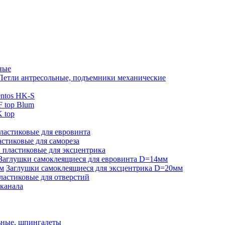
ные
Петли антресольные, подъемники механические
ntos HK-S
 top Blum
 top
ластиковые для евровинта
стиковые для самореза
 пластиковые для эксцентрика
Заглушки самоклеящиеся для евровинта D=14мм
Заглушки самоклеящиеся для эксцентрика D=20мм
ластиковые для отверстий
-канала
ьные, шпингалеты