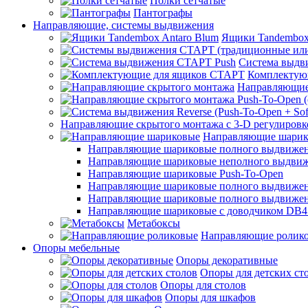
Полки сетчатые
Пантографы
Направляющие, системы выдвижения
Ящики Tandembox
Система выдв
Комплектую
Направляющие
Направляющие скрытого монтажа с 3-D регулировк
Направляющие шарик
Направляющие шариковые полного выдвижения
Направляющие шариковые неполного выдви
Направляющие шариковые Push-To-Open
Направляющие шариковые полного выдвижения
Направляющие шариковые полного выдвижения
Направляющие шариковые с доводчиком DB4
Метабоксы
Направляющие ролик
Опоры мебельные
Опоры декоративные
Опоры для детских ст
Опоры для столов
Опоры для шкафов