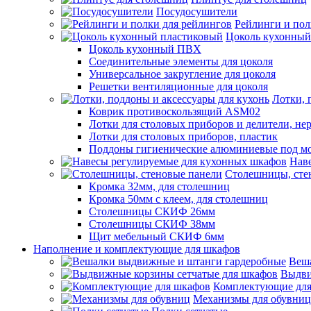
Посудосушители
Рейлинги и пол
Цоколь кухонный
Цоколь кухонный ПВХ
Соединительные элементы для цоколя
Универсальное закругление для цоколя
Решетки вентиляционные для цоколя
Лотки, 
Коврик противоскользящий ASM02
Лотки для столовых приборов и делители, не
Лотки для столовых приборов, пластик
Поддоны гигиенические алюминиевые под м
Нав
Столешницы, сте
Кромка 32мм, для столешниц
Кромка 50мм с клеем, для столешниц
Столешницы СКИФ 26мм
Столешницы СКИФ 38мм
Щит мебельный СКИФ 6мм
Наполнение и комплектующие для шкафов
Веш
Выдви
Комплектующие для
Механизмы для обувниц