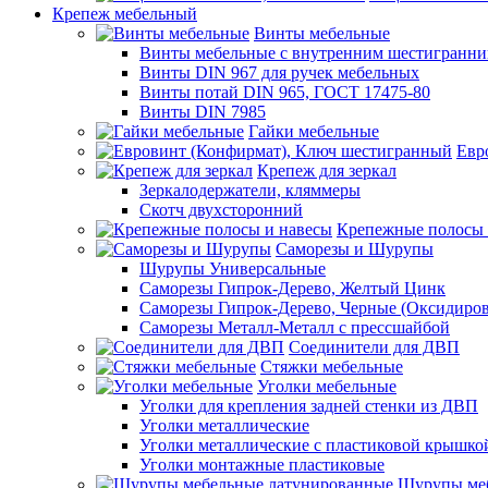
Крепеж мебельный
Винты мебельные
Винты мебельные с внутренним шестигранни
Винты DIN 967 для ручек мебельных
Винты потай DIN 965, ГОСТ 17475-80
Винты DIN 7985
Гайки мебельные
Евр
Крепеж для зеркал
Зеркалодержатели, кляммеры
Скотч двухсторонний
Крепежные полосы 
Саморезы и Шурупы
Шурупы Универсальные
Саморезы Гипрок-Дерево, Желтый Цинк
Саморезы Гипрок-Дерево, Черные (Оксидиро
Саморезы Металл-Металл с прессшайбой
Соединители для ДВП
Стяжки мебельные
Уголки мебельные
Уголки для крепления задней стенки из ДВП
Уголки металлические
Уголки металлические с пластиковой крышко
Уголки монтажные пластиковые
Шурупы меб