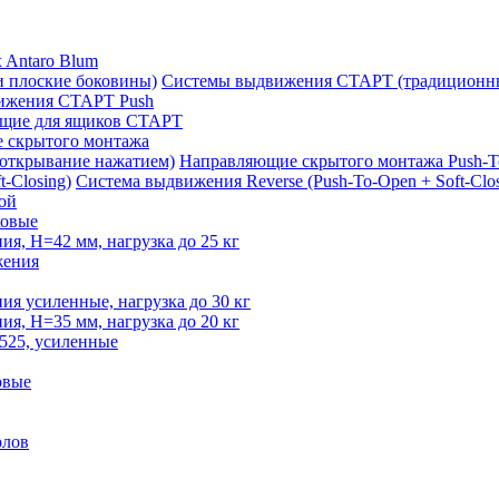
 Antaro Blum
Системы выдвижения СТАРТ (традиционны
ижения СТАРТ Push
щие для ящиков СТАРТ
 скрытого монтажа
Направляющие скрытого монтажа Push-T
Система выдвижения Reverse (Push-To-Open + Soft-Clos
ой
овые
, H=42 мм, нагрузка до 25 кг
жения
 усиленные, нагрузка до 30 кг
, H=35 мм, нагрузка до 20 кг
525, усиленные
овые
олов