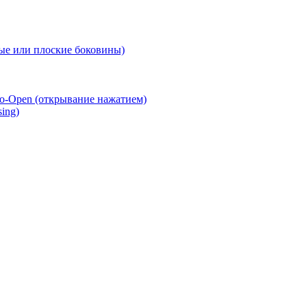
е или плоские боковины)
o-Open (открывание нажатием)
ing)