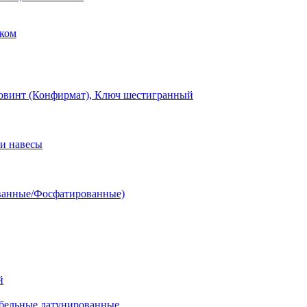
ком
овинт (Конфирмат), Ключ шестигранный
и навесы
ванные/Фосфатированные)
й
ельные латунированные