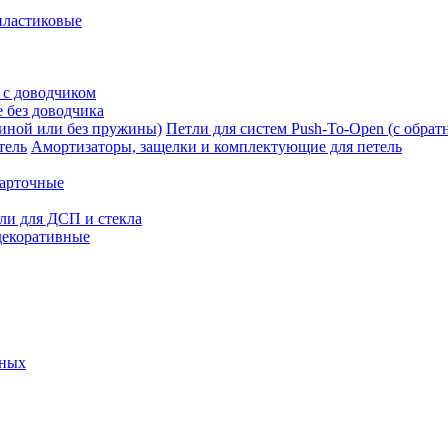
пластиковые
 с доводчиком
 без доводчика
Петли для систем Push-To-Open (с обра
Амортизаторы, защелки и комплектующие для петель
карточные
ли для ДСП и стекла
декоративные
ьных