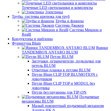
Точечные LED светильники и комплекты
Электрика
Трубы, системы крепежа для труб
Трубы и фланцы
Система Джокер
Система Микрон и
Realll
Кондукторы и шаблоны
Фурнитура Blum
Ящики
TANDEMBOX ANTARO BLUM
Петли BLUM
Заглушки, ограничители, подкладки для
петель BLUM
Ответные планки к петлям BLUM
Петли Blum CLIP TOP BLUMOTION с
доводчиком
Петли Blum CLIP TOP и MODUL без
доводчика
Петли без пружины для TIP-ON
Подъемные
механизмы BLUM
Малый поворотный подъемный механизм
Aventos HK-S