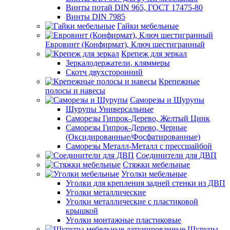
Винты потай DIN 965, ГОСТ 17475-80
Винты DIN 7985
Гайки мебельные
Евровинт (Конфирмат), Ключ шестигранный
Крепеж для зеркал
Зеркалодержатели, кляммеры
Скотч двухсторонний
Крепежные
полосы и навесы
Саморезы и Шурупы
Шурупы Универсальные
Саморезы Гипрок-Дерево, Желтый Цинк
Саморезы Гипрок-Дерево, Черные
(Оксидированные/Фосфатированные)
Саморезы Металл-Металл с прессшайбой
Соединители для ДВП
Стяжки мебельные
Уголки мебельные
Уголки для крепления задней стенки из ДВП
Уголки металлические
Уголки металлические с пластиковой
крышкой
Уголки монтажные пластиковые
Шурупы