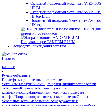
Складной подъемный механизм AVENTOS
HF Blum
Складной подъемный механизм AVENTOS
HF top Blum
Поворотный подъемный механизм Aventos
HK top
TIP-ON для
петель и подъемников
Направляющие TANDEM BLUM
Распродажа, ликвидация остатков
Главная
-
Каталог
-
Ручки мебельные
Газ-лифты, кронштейны, подъемные
механизмы
Заглушки
Замки, защелки, шпингалеты
Крепеж
мебельный
Крючки мебельные
Кухонные
комплектующие
Наполнение и комплектующие для
шкафов
Направляющие, системы выдвижения
Опоры
мебельные
Петли мебельные
Полкодержатели и
консоли
Реставрационные и упаковочные материалы
Ручки