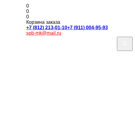
0
0
0
Корзина заказа
+7 (812) 213-01-10
+7 (911) 004-95-93
spb-mk@mail.ru