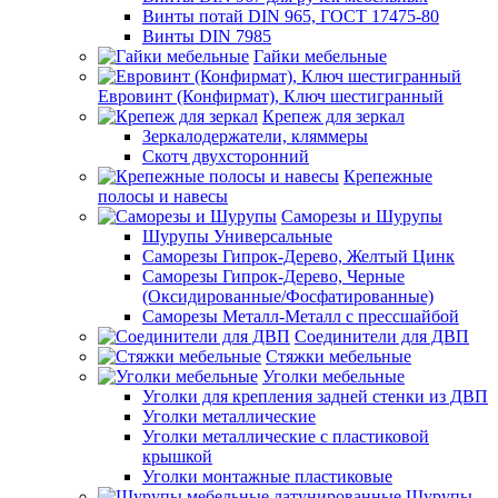
Винты потай DIN 965, ГОСТ 17475-80
Винты DIN 7985
Гайки мебельные
Евровинт (Конфирмат), Ключ шестигранный
Крепеж для зеркал
Зеркалодержатели, кляммеры
Скотч двухсторонний
Крепежные
полосы и навесы
Саморезы и Шурупы
Шурупы Универсальные
Саморезы Гипрок-Дерево, Желтый Цинк
Саморезы Гипрок-Дерево, Черные
(Оксидированные/Фосфатированные)
Саморезы Металл-Металл с прессшайбой
Соединители для ДВП
Стяжки мебельные
Уголки мебельные
Уголки для крепления задней стенки из ДВП
Уголки металлические
Уголки металлические с пластиковой
крышкой
Уголки монтажные пластиковые
Шурупы