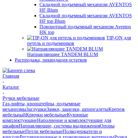
Складной подъемный механизм AVENTOS
HF Blum
Складной подъемный механизм AVENTOS
HF top Blum
Поворотный подъемный механизм Aventos
HK top
TIP-ON для
петель и подъемников
Направляющие TANDEM BLUM
Распродажа, ликвидация остатков
Главная
-
Каталог
-
Ручки мебельные
Газ-лифты, кронштейны, подъемные
механизмы
Заглушки
Замки, защелки, шпингалеты
Крепеж
мебельный
Крючки мебельные
Кухонные
комплектующие
Наполнение и комплектующие для
шкафов
Направляющие, системы выдвижения
Опоры
мебельные
Петли мебельные
Полкодержатели и
консоли
Реставрационные и упаковочные материалы
Ручки