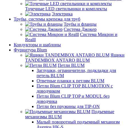
Точечные LED светильники и комплекты
Электрика
Трубы, системы крепежа для труб
Трубы и фланцы
Система Джокер
Система Микрон и
Realll
Кондукторы и шаблоны
Фурнитура Blum
Ящики
TANDEMBOX ANTARO BLUM
Петли BLUM
Заглушки, ограничители, подкладки для
петель BLUM
Ответные планки к петлям BLUM
Петли Blum CLIP TOP BLUMOTION с
доводчиком
Петли Blum CLIP TOP и MODUL без
доводчика
Петли без пружины для TIP-ON
Подъемные
механизмы BLUM
Малый поворотный подъемный механизм
Aventos HK-S