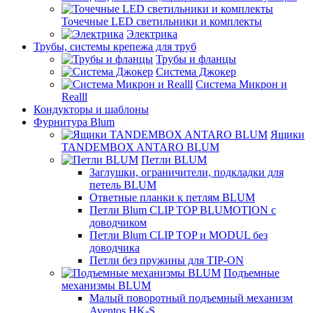
Точечные LED светильники и комплекты
Электрика
Трубы, системы крепежа для труб
Трубы и фланцы
Система Джокер
Система Микрон и
Realll
Кондукторы и шаблоны
Фурнитура Blum
Ящики
TANDEMBOX ANTARO BLUM
Петли BLUM
Заглушки, ограничители, подкладки для
петель BLUM
Ответные планки к петлям BLUM
Петли Blum CLIP TOP BLUMOTION с
доводчиком
Петли Blum CLIP TOP и MODUL без
доводчика
Петли без пружины для TIP-ON
Подъемные
механизмы BLUM
Малый поворотный подъемный механизм
Aventos HK-S