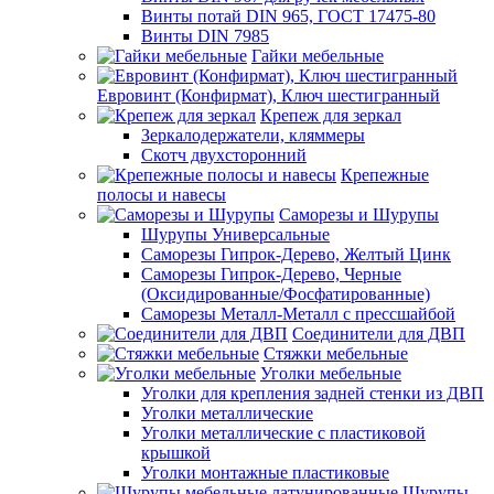
Винты потай DIN 965, ГОСТ 17475-80
Винты DIN 7985
Гайки мебельные
Евровинт (Конфирмат), Ключ шестигранный
Крепеж для зеркал
Зеркалодержатели, кляммеры
Скотч двухсторонний
Крепежные
полосы и навесы
Саморезы и Шурупы
Шурупы Универсальные
Саморезы Гипрок-Дерево, Желтый Цинк
Саморезы Гипрок-Дерево, Черные
(Оксидированные/Фосфатированные)
Саморезы Металл-Металл с прессшайбой
Соединители для ДВП
Стяжки мебельные
Уголки мебельные
Уголки для крепления задней стенки из ДВП
Уголки металлические
Уголки металлические с пластиковой
крышкой
Уголки монтажные пластиковые
Шурупы