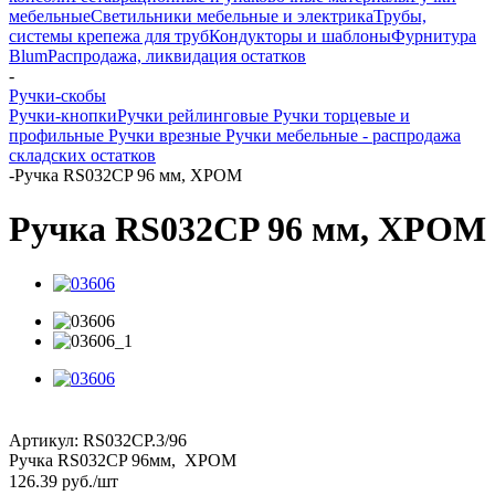
мебельные
Светильники мебельные и электрика
Трубы,
системы крепежа для труб
Кондукторы и шаблоны
Фурнитура
Blum
Распродажа, ликвидация остатков
-
Ручки-скобы
Ручки-кнопки
Ручки рейлинговые
Ручки торцевые и
профильные
Ручки врезные
Ручки мебельные - распродажа
складских остатков
-
Ручка RS032CP 96 мм, ХРОМ
Ручка RS032CP 96 мм, ХРОМ
Артикул:
RS032CP.3/96
Ручка RS032CP 96мм, ХРОМ
126.39
руб.
/шт