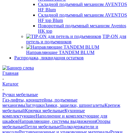
Складной подъемный механизм AVENTOS
HF Blum
Складной подъемный механизм AVENTOS
HF top Blum
Поворотный подъемный механизм Aventos
HK top
TIP-ON для
петель и подъемников
Направляющие TANDEM BLUM
Распродажа, ликвидация остатков
Главная
-
Каталог
-
Ручки мебельные
Газ-лифты, кронштейны, подъемные
механизмы
Заглушки
Замки, защелки, шпингалеты
Крепеж
мебельный
Крючки мебельные
Кухонные
комплектующие
Наполнение и комплектующие для
шкафов
Направляющие, системы выдвижения
Опоры
мебельные
Петли мебельные
Полкодержатели и
консоли
Реставрационные и упаковочные материалы
Ручки