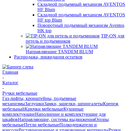
Складной подъемный механизм AVENTOS
HF Blum
Складной подъемный механизм AVENTOS
HF top Blum
Поворотный подъемный механизм Aventos
HK top
TIP-ON для
петель и подъемников
Направляющие TANDEM BLUM
Распродажа, ликвидация остатков
Главная
-
Каталог
-
Ручки мебельные
Газ-лифты, кронштейны, подъемные
механизмы
Заглушки
Замки, защелки, шпингалеты
Крепеж
мебельный
Крючки мебельные
Кухонные
комплектующие
Наполнение и комплектующие для
шкафов
Направляющие, системы выдвижения
Опоры
мебельные
Петли мебельные
Полкодержатели и
консоли
Реставрационные и упаковочные материалы
Ручки