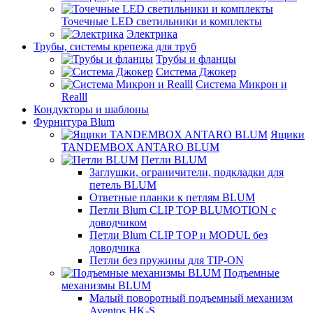
Точечные LED светильники и комплекты
Электрика
Трубы, системы крепежа для труб
Трубы и фланцы
Система Джокер
Система Микрон и
Realll
Кондукторы и шаблоны
Фурнитура Blum
Ящики
TANDEMBOX ANTARO BLUM
Петли BLUM
Заглушки, ограничители, подкладки для
петель BLUM
Ответные планки к петлям BLUM
Петли Blum CLIP TOP BLUMOTION с
доводчиком
Петли Blum CLIP TOP и MODUL без
доводчика
Петли без пружины для TIP-ON
Подъемные
механизмы BLUM
Малый поворотный подъемный механизм
Aventos HK-S