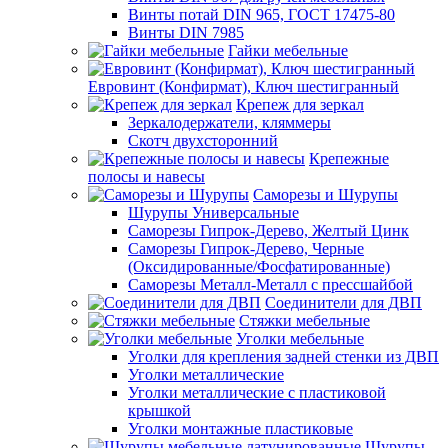
Винты потай DIN 965, ГОСТ 17475-80
Винты DIN 7985
Гайки мебельные
Евровинт (Конфирмат), Ключ шестигранный
Крепеж для зеркал
Зеркалодержатели, кляммеры
Скотч двухсторонний
Крепежные
полосы и навесы
Саморезы и Шурупы
Шурупы Универсальные
Саморезы Гипрок-Дерево, Желтый Цинк
Саморезы Гипрок-Дерево, Черные
(Оксидированные/Фосфатированные)
Саморезы Металл-Металл с прессшайбой
Соединители для ДВП
Стяжки мебельные
Уголки мебельные
Уголки для крепления задней стенки из ДВП
Уголки металлические
Уголки металлические с пластиковой
крышкой
Уголки монтажные пластиковые
Шурупы