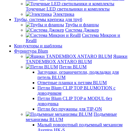
Точечные LED светильники и комплекты
Электрика
Трубы, системы крепежа для труб
Трубы и фланцы
Система Джокер
Система Микрон и
Realll
Кондукторы и шаблоны
Фурнитура Blum
Ящики
TANDEMBOX ANTARO BLUM
Петли BLUM
Заглушки, ограничители, подкладки для
петель BLUM
Ответные планки к петлям BLUM
Петли Blum CLIP TOP BLUMOTION с
доводчиком
Петли Blum CLIP TOP и MODUL без
доводчика
Петли без пружины для TIP-ON
Подъемные
механизмы BLUM
Малый поворотный подъемный механизм
Aventos HK-S