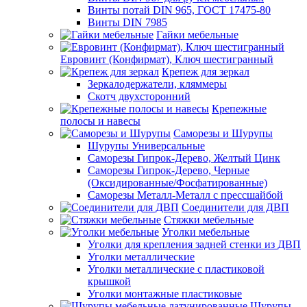
Винты потай DIN 965, ГОСТ 17475-80
Винты DIN 7985
Гайки мебельные
Евровинт (Конфирмат), Ключ шестигранный
Крепеж для зеркал
Зеркалодержатели, кляммеры
Скотч двухсторонний
Крепежные
полосы и навесы
Саморезы и Шурупы
Шурупы Универсальные
Саморезы Гипрок-Дерево, Желтый Цинк
Саморезы Гипрок-Дерево, Черные
(Оксидированные/Фосфатированные)
Саморезы Металл-Металл с прессшайбой
Соединители для ДВП
Стяжки мебельные
Уголки мебельные
Уголки для крепления задней стенки из ДВП
Уголки металлические
Уголки металлические с пластиковой
крышкой
Уголки монтажные пластиковые
Шурупы