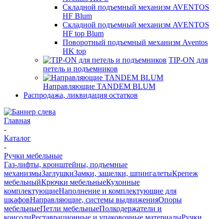
Складной подъемный механизм AVENTOS
HF Blum
Складной подъемный механизм AVENTOS
HF top Blum
Поворотный подъемный механизм Aventos
HK top
TIP-ON для
петель и подъемников
Направляющие TANDEM BLUM
Распродажа, ликвидация остатков
Главная
-
Каталог
-
Ручки мебельные
Газ-лифты, кронштейны, подъемные
механизмы
Заглушки
Замки, защелки, шпингалеты
Крепеж
мебельный
Крючки мебельные
Кухонные
комплектующие
Наполнение и комплектующие для
шкафов
Направляющие, системы выдвижения
Опоры
мебельные
Петли мебельные
Полкодержатели и
консоли
Реставрационные и упаковочные материалы
Ручки