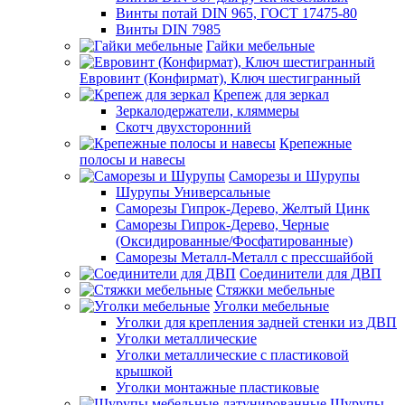
Винты потай DIN 965, ГОСТ 17475-80
Винты DIN 7985
Гайки мебельные
Евровинт (Конфирмат), Ключ шестигранный
Крепеж для зеркал
Зеркалодержатели, кляммеры
Скотч двухсторонний
Крепежные
полосы и навесы
Саморезы и Шурупы
Шурупы Универсальные
Саморезы Гипрок-Дерево, Желтый Цинк
Саморезы Гипрок-Дерево, Черные
(Оксидированные/Фосфатированные)
Саморезы Металл-Металл с прессшайбой
Соединители для ДВП
Стяжки мебельные
Уголки мебельные
Уголки для крепления задней стенки из ДВП
Уголки металлические
Уголки металлические с пластиковой
крышкой
Уголки монтажные пластиковые
Шурупы