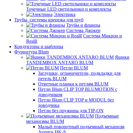
Точечные LED светильники и комплекты
Электрика
Трубы, системы крепежа для труб
Трубы и фланцы
Система Джокер
Система Микрон и
Realll
Кондукторы и шаблоны
Фурнитура Blum
Ящики
TANDEMBOX ANTARO BLUM
Петли BLUM
Заглушки, ограничители, подкладки для
петель BLUM
Ответные планки к петлям BLUM
Петли Blum CLIP TOP BLUMOTION с
доводчиком
Петли Blum CLIP TOP и MODUL без
доводчика
Петли без пружины для TIP-ON
Подъемные
механизмы BLUM
Малый поворотный подъемный механизм
Aventos HK-S