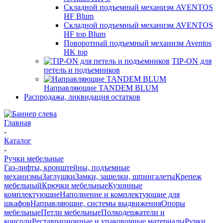
Складной подъемный механизм AVENTOS
HF Blum
Складной подъемный механизм AVENTOS
HF top Blum
Поворотный подъемный механизм Aventos
HK top
TIP-ON для
петель и подъемников
Направляющие TANDEM BLUM
Распродажа, ликвидация остатков
Главная
-
Каталог
-
Ручки мебельные
Газ-лифты, кронштейны, подъемные
механизмы
Заглушки
Замки, защелки, шпингалеты
Крепеж
мебельный
Крючки мебельные
Кухонные
комплектующие
Наполнение и комплектующие для
шкафов
Направляющие, системы выдвижения
Опоры
мебельные
Петли мебельные
Полкодержатели и
консоли
Реставрационные и упаковочные материалы
Ручки