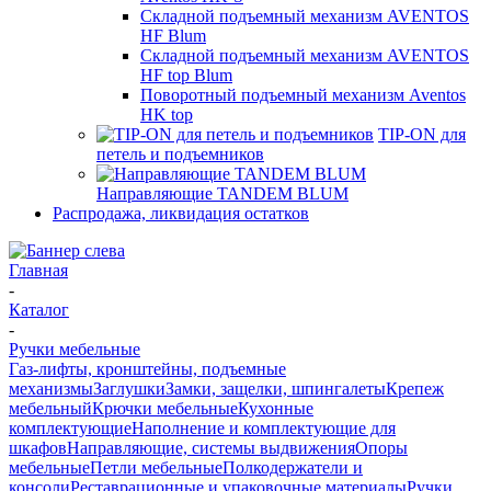
Складной подъемный механизм AVENTOS
HF Blum
Складной подъемный механизм AVENTOS
HF top Blum
Поворотный подъемный механизм Aventos
HK top
TIP-ON для
петель и подъемников
Направляющие TANDEM BLUM
Распродажа, ликвидация остатков
Главная
-
Каталог
-
Ручки мебельные
Газ-лифты, кронштейны, подъемные
механизмы
Заглушки
Замки, защелки, шпингалеты
Крепеж
мебельный
Крючки мебельные
Кухонные
комплектующие
Наполнение и комплектующие для
шкафов
Направляющие, системы выдвижения
Опоры
мебельные
Петли мебельные
Полкодержатели и
консоли
Реставрационные и упаковочные материалы
Ручки