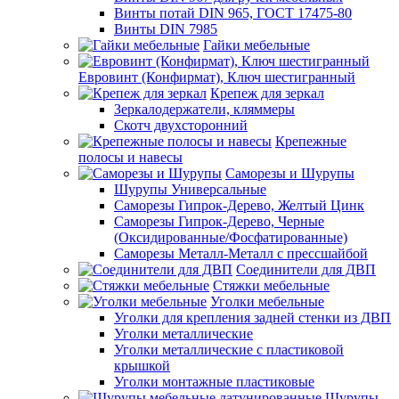
Винты потай DIN 965, ГОСТ 17475-80
Винты DIN 7985
Гайки мебельные
Евровинт (Конфирмат), Ключ шестигранный
Крепеж для зеркал
Зеркалодержатели, кляммеры
Скотч двухсторонний
Крепежные
полосы и навесы
Саморезы и Шурупы
Шурупы Универсальные
Саморезы Гипрок-Дерево, Желтый Цинк
Саморезы Гипрок-Дерево, Черные
(Оксидированные/Фосфатированные)
Саморезы Металл-Металл с прессшайбой
Соединители для ДВП
Стяжки мебельные
Уголки мебельные
Уголки для крепления задней стенки из ДВП
Уголки металлические
Уголки металлические с пластиковой
крышкой
Уголки монтажные пластиковые
Шурупы