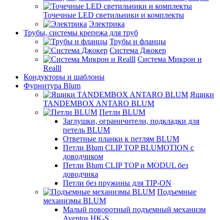
Точечные LED светильники и комплекты
Электрика
Трубы, системы крепежа для труб
Трубы и фланцы
Система Джокер
Система Микрон и
Realll
Кондукторы и шаблоны
Фурнитура Blum
Ящики
TANDEMBOX ANTARO BLUM
Петли BLUM
Заглушки, ограничители, подкладки для
петель BLUM
Ответные планки к петлям BLUM
Петли Blum CLIP TOP BLUMOTION с
доводчиком
Петли Blum CLIP TOP и MODUL без
доводчика
Петли без пружины для TIP-ON
Подъемные
механизмы BLUM
Малый поворотный подъемный механизм
Aventos HK-S