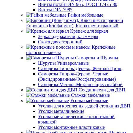
Винты потай DIN 965, ГОСТ 17475-80
Винты DIN 7985
Гайки мебельные
Евровинт (Конфирмат), Ключ шестигранный
Крепеж для зеркал
Зеркалодержатели, кляммеры
Скотч двухсторонний
Крепежные
полосы и навесы
Саморезы и Шурупы
Шурупы Универсальные
Саморезы Гипрок-Дерево, Желтый Цинк
Саморезы Гипрок-Дерево, Черные
(Оксидированные/Фосфатированные)
Саморезы Металл-Металл с прессшайбой
Соединители для ДВП
Стяжки мебельные
Уголки мебельные
Уголки для крепления задней стенки из ДВП
Уголки металлические
Уголки металлические с пластиковой
крышкой
Уголки монтажные пластиковые
Шурупы