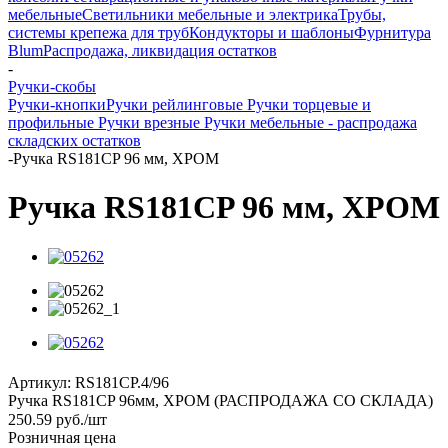
мебельные
Светильники мебельные и электрика
Трубы,
системы крепежа для труб
Кондукторы и шаблоны
Фурнитура
Blum
Распродажа, ликвидация остатков
-
Ручки-скобы
Ручки-кнопки
Ручки рейлинговые
Ручки торцевые и
профильные
Ручки врезные
Ручки мебельные - распродажа
складских остатков
-
Ручка RS181CP 96 мм, ХРОМ
Ручка RS181CP 96 мм, ХРОМ
Артикул:
RS181CP.4/96
Ручка RS181CP 96мм, ХРОМ (РАСПРОДАЖА СО СКЛАДА)
250.59
руб.
/шт
Розничная цена