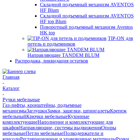
Складной подъемный механизм AVENTOS
HF Blum
Складной подъемный механизм AVENTOS
HF top Blum
Поворотный подъемный механизм Aventos
HK top
TIP-ON для
петель и подъемников
Направляющие TANDEM BLUM
Распродажа, ликвидация остатков
Главная
-
Каталог
-
Ручки мебельные
Газ-лифты, кронштейны, подъемные
механизмы
Заглушки
Замки, защелки, шпингалеты
Крепеж
мебельный
Крючки мебельные
Кухонные
комплектующие
Наполнение и комплектующие для
шкафов
Направляющие, системы выдвижения
Опоры
мебельные
Петли мебельные
Полкодержатели и
консоли
Реставрационные и упаковочные материалы
Ручки