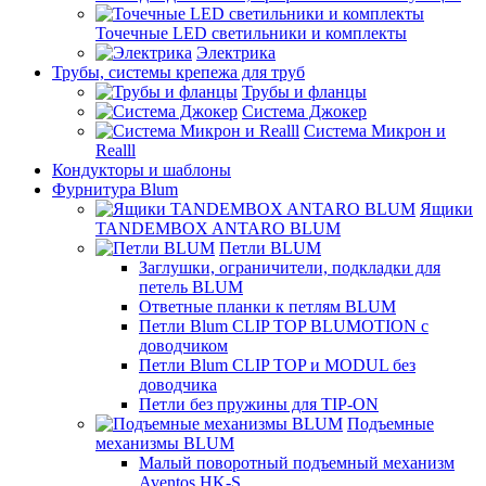
Точечные LED светильники и комплекты
Электрика
Трубы, системы крепежа для труб
Трубы и фланцы
Система Джокер
Система Микрон и
Realll
Кондукторы и шаблоны
Фурнитура Blum
Ящики
TANDEMBOX ANTARO BLUM
Петли BLUM
Заглушки, ограничители, подкладки для
петель BLUM
Ответные планки к петлям BLUM
Петли Blum CLIP TOP BLUMOTION с
доводчиком
Петли Blum CLIP TOP и MODUL без
доводчика
Петли без пружины для TIP-ON
Подъемные
механизмы BLUM
Малый поворотный подъемный механизм
Aventos HK-S