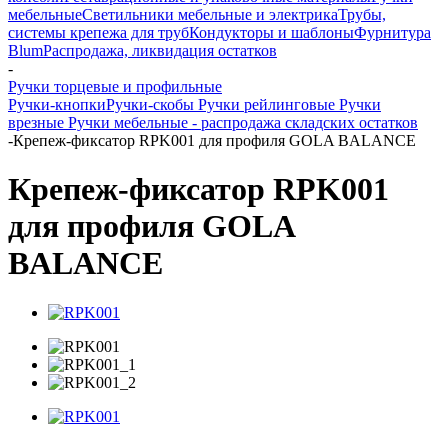
мебельные
Светильники мебельные и электрика
Трубы,
системы крепежа для труб
Кондукторы и шаблоны
Фурнитура
Blum
Распродажа, ликвидация остатков
-
Ручки торцевые и профильные
Ручки-кнопки
Ручки-скобы
Ручки рейлинговые
Ручки
врезные
Ручки мебельные - распродажа складских остатков
-
Крепеж-фиксатор RPK001 для профиля GOLA BALANCE
Крепеж-фиксатор RPK001
для профиля GOLA
BALANCE