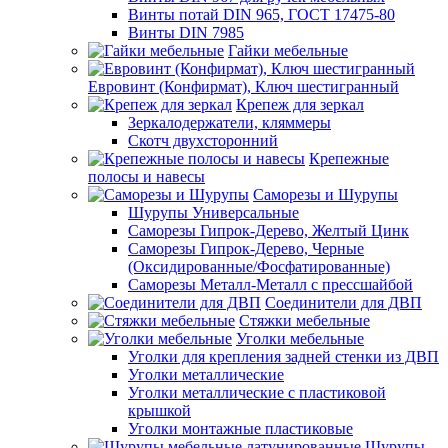
Винты потай DIN 965, ГОСТ 17475-80
Винты DIN 7985
Гайки мебельные
Евровинт (Конфирмат), Ключ шестигранный
Крепеж для зеркал
Зеркалодержатели, кляммеры
Скотч двухсторонний
Крепежные
полосы и навесы
Саморезы и Шурупы
Шурупы Универсальные
Саморезы Гипрок-Дерево, Желтый Цинк
Саморезы Гипрок-Дерево, Черные
(Оксидированные/Фосфатированные)
Саморезы Металл-Металл с прессшайбой
Соединители для ДВП
Стяжки мебельные
Уголки мебельные
Уголки для крепления задней стенки из ДВП
Уголки металлические
Уголки металлические с пластиковой
крышкой
Уголки монтажные пластиковые
Шурупы