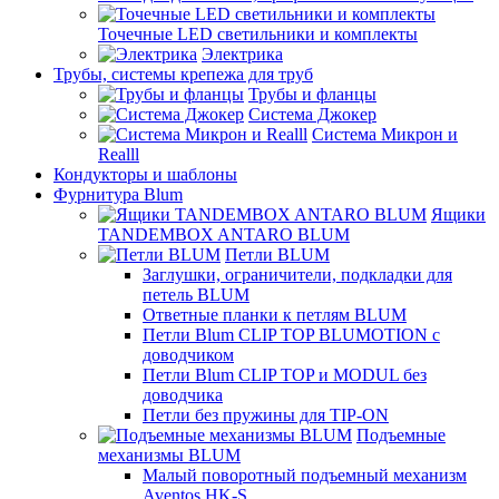
Точечные LED светильники и комплекты
Электрика
Трубы, системы крепежа для труб
Трубы и фланцы
Система Джокер
Система Микрон и
Realll
Кондукторы и шаблоны
Фурнитура Blum
Ящики
TANDEMBOX ANTARO BLUM
Петли BLUM
Заглушки, ограничители, подкладки для
петель BLUM
Ответные планки к петлям BLUM
Петли Blum CLIP TOP BLUMOTION с
доводчиком
Петли Blum CLIP TOP и MODUL без
доводчика
Петли без пружины для TIP-ON
Подъемные
механизмы BLUM
Малый поворотный подъемный механизм
Aventos HK-S