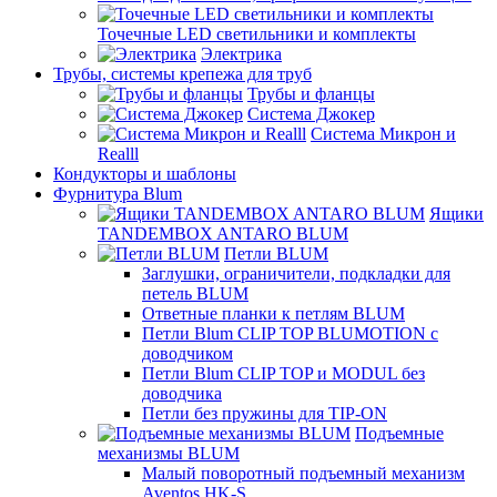
Точечные LED светильники и комплекты
Электрика
Трубы, системы крепежа для труб
Трубы и фланцы
Система Джокер
Система Микрон и
Realll
Кондукторы и шаблоны
Фурнитура Blum
Ящики
TANDEMBOX ANTARO BLUM
Петли BLUM
Заглушки, ограничители, подкладки для
петель BLUM
Ответные планки к петлям BLUM
Петли Blum CLIP TOP BLUMOTION с
доводчиком
Петли Blum CLIP TOP и MODUL без
доводчика
Петли без пружины для TIP-ON
Подъемные
механизмы BLUM
Малый поворотный подъемный механизм
Aventos HK-S