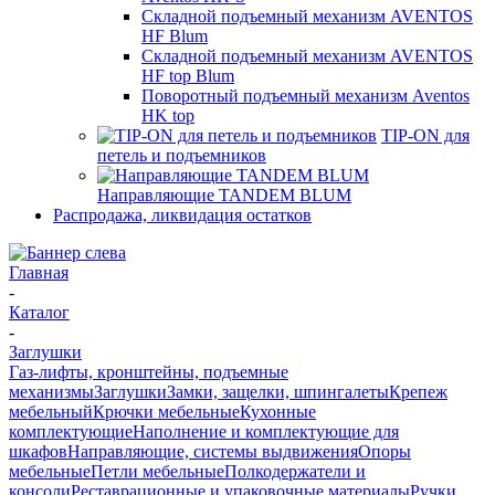
Складной подъемный механизм AVENTOS
HF Blum
Складной подъемный механизм AVENTOS
HF top Blum
Поворотный подъемный механизм Aventos
HK top
TIP-ON для
петель и подъемников
Направляющие TANDEM BLUM
Распродажа, ликвидация остатков
Главная
-
Каталог
-
Заглушки
Газ-лифты, кронштейны, подъемные
механизмы
Заглушки
Замки, защелки, шпингалеты
Крепеж
мебельный
Крючки мебельные
Кухонные
комплектующие
Наполнение и комплектующие для
шкафов
Направляющие, системы выдвижения
Опоры
мебельные
Петли мебельные
Полкодержатели и
консоли
Реставрационные и упаковочные материалы
Ручки