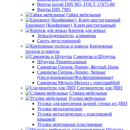
Винты потай DIN 965, ГОСТ 17475-80
Винты DIN 7985
Гайки мебельные
Евровинт (Конфирмат), Ключ шестигранный
Крепеж для зеркал
Зеркалодержатели, кляммеры
Скотч двухсторонний
Крепежные
полосы и навесы
Саморезы и Шурупы
Шурупы Универсальные
Саморезы Гипрок-Дерево, Желтый Цинк
Саморезы Гипрок-Дерево, Черные
(Оксидированные/Фосфатированные)
Саморезы Металл-Металл с прессшайбой
Соединители для ДВП
Стяжки мебельные
Уголки мебельные
Уголки для крепления задней стенки из ДВП
Уголки металлические
Уголки металлические с пластиковой
крышкой
Уголки монтажные пластиковые
Шурупы