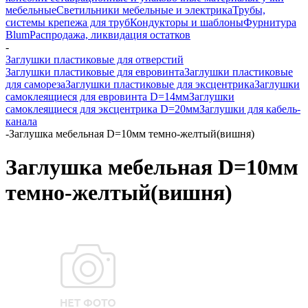
мебельные
Светильники мебельные и электрика
Трубы,
системы крепежа для труб
Кондукторы и шаблоны
Фурнитура
Blum
Распродажа, ликвидация остатков
-
Заглушки пластиковые для отверстий
Заглушки пластиковые для евровинта
Заглушки пластиковые
для самореза
Заглушки пластиковые для эксцентрика
Заглушки
самоклеящиеся для евровинта D=14мм
Заглушки
самоклеящиеся для эксцентрика D=20мм
Заглушки для кабель-
канала
-
Заглушка мебельная D=10мм темно-желтый(вишня)
Заглушка мебельная D=10мм
темно-желтый(вишня)