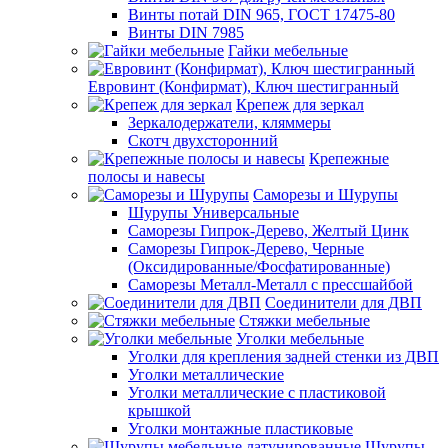
Винты потай DIN 965, ГОСТ 17475-80
Винты DIN 7985
Гайки мебельные
Евровинт (Конфирмат), Ключ шестигранный
Крепеж для зеркал
Зеркалодержатели, кляммеры
Скотч двухсторонний
Крепежные
полосы и навесы
Саморезы и Шурупы
Шурупы Универсальные
Саморезы Гипрок-Дерево, Желтый Цинк
Саморезы Гипрок-Дерево, Черные
(Оксидированные/Фосфатированные)
Саморезы Металл-Металл с прессшайбой
Соединители для ДВП
Стяжки мебельные
Уголки мебельные
Уголки для крепления задней стенки из ДВП
Уголки металлические
Уголки металлические с пластиковой
крышкой
Уголки монтажные пластиковые
Шурупы