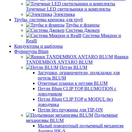
Точечные LED светильники и комплекты
Электрика
Трубы, системы крепежа для труб
Трубы и фланцы
Система Джокер
Система Микрон и
Realll
Кондукторы и шаблоны
Фурнитура Blum
Ящики
TANDEMBOX ANTARO BLUM
Петли BLUM
Заглушки, ограничители, подкладки для
петель BLUM
Ответные планки к петлям BLUM
Петли Blum CLIP TOP BLUMOTION с
доводчиком
Петли Blum CLIP TOP и MODUL без
доводчика
Петли без пружины для TIP-ON
Подъемные
механизмы BLUM
Малый поворотный подъемный механизм
Aventos HK-S