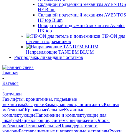
Складной подъемный механизм AVENTOS
HF Blum
Складной подъемный механизм AVENTOS
HF top Blum
Поворотный подъемный механизм Aventos
HK top
TIP-ON для
петель и подъемников
Направляющие TANDEM BLUM
Распродажа, ликвидация остатков
Главная
-
Каталог
-
Заглушки
Газ-лифты, кронштейны, подъемные
механизмы
Заглушки
Замки, защелки, шпингалеты
Крепеж
мебельный
Крючки мебельные
Кухонные
комплектующие
Наполнение и комплектующие для
шкафов
Направляющие, системы выдвижения
Опоры
мебельные
Петли мебельные
Полкодержатели и
консоли
Реставрационные и упаковочные материалы
Ручки