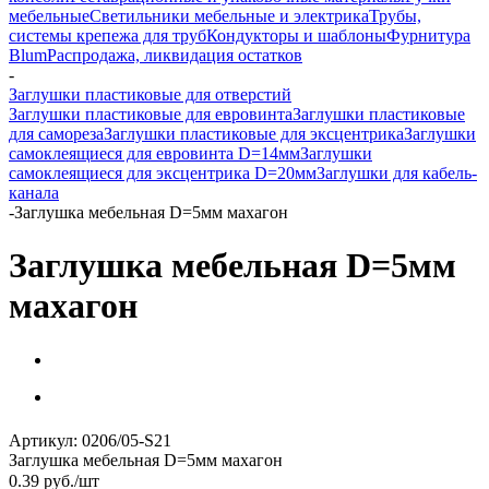
мебельные
Светильники мебельные и электрика
Трубы,
системы крепежа для труб
Кондукторы и шаблоны
Фурнитура
Blum
Распродажа, ликвидация остатков
-
Заглушки пластиковые для отверстий
Заглушки пластиковые для евровинта
Заглушки пластиковые
для самореза
Заглушки пластиковые для эксцентрика
Заглушки
самоклеящиеся для евровинта D=14мм
Заглушки
самоклеящиеся для эксцентрика D=20мм
Заглушки для кабель-
канала
-
Заглушка мебельная D=5мм махагон
Заглушка мебельная D=5мм
махагон
Артикул:
0206/05-S21
Заглушка мебельная D=5мм махагон
0.39
руб.
/шт