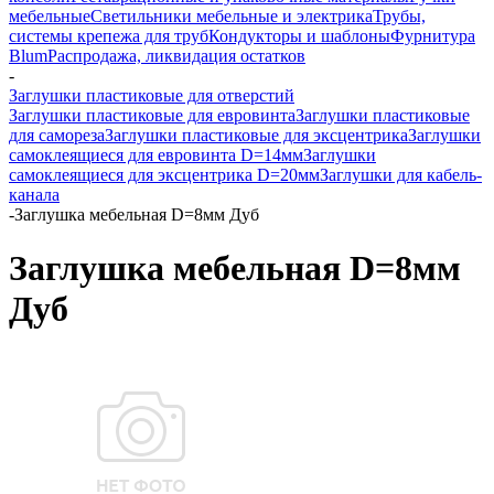
мебельные
Светильники мебельные и электрика
Трубы,
системы крепежа для труб
Кондукторы и шаблоны
Фурнитура
Blum
Распродажа, ликвидация остатков
-
Заглушки пластиковые для отверстий
Заглушки пластиковые для евровинта
Заглушки пластиковые
для самореза
Заглушки пластиковые для эксцентрика
Заглушки
самоклеящиеся для евровинта D=14мм
Заглушки
самоклеящиеся для эксцентрика D=20мм
Заглушки для кабель-
канала
-
Заглушка мебельная D=8мм Дуб
Заглушка мебельная D=8мм
Дуб