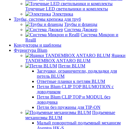
Точечные LED светильники и комплекты
Электрика
Трубы, системы крепежа для труб
Трубы и фланцы
Система Джокер
Система Микрон и
Realll
Кондукторы и шаблоны
Фурнитура Blum
Ящики
TANDEMBOX ANTARO BLUM
Петли BLUM
Заглушки, ограничители, подкладки для
петель BLUM
Ответные планки к петлям BLUM
Петли Blum CLIP TOP BLUMOTION с
доводчиком
Петли Blum CLIP TOP и MODUL без
доводчика
Петли без пружины для TIP-ON
Подъемные
механизмы BLUM
Малый поворотный подъемный механизм
Aventos HK-S