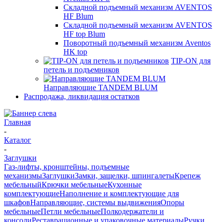
Складной подъемный механизм AVENTOS
HF Blum
Складной подъемный механизм AVENTOS
HF top Blum
Поворотный подъемный механизм Aventos
HK top
TIP-ON для
петель и подъемников
Направляющие TANDEM BLUM
Распродажа, ликвидация остатков
Главная
-
Каталог
-
Заглушки
Газ-лифты, кронштейны, подъемные
механизмы
Заглушки
Замки, защелки, шпингалеты
Крепеж
мебельный
Крючки мебельные
Кухонные
комплектующие
Наполнение и комплектующие для
шкафов
Направляющие, системы выдвижения
Опоры
мебельные
Петли мебельные
Полкодержатели и
консоли
Реставрационные и упаковочные материалы
Ручки