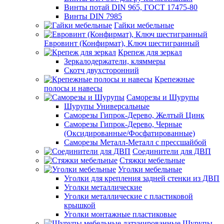
Винты потай DIN 965, ГОСТ 17475-80
Винты DIN 7985
Гайки мебельные
Евровинт (Конфирмат), Ключ шестигранный
Крепеж для зеркал
Зеркалодержатели, кляммеры
Скотч двухсторонний
Крепежные
полосы и навесы
Саморезы и Шурупы
Шурупы Универсальные
Саморезы Гипрок-Дерево, Желтый Цинк
Саморезы Гипрок-Дерево, Черные
(Оксидированные/Фосфатированные)
Саморезы Металл-Металл с прессшайбой
Соединители для ДВП
Стяжки мебельные
Уголки мебельные
Уголки для крепления задней стенки из ДВП
Уголки металлические
Уголки металлические с пластиковой
крышкой
Уголки монтажные пластиковые
Шурупы