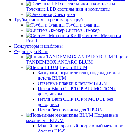
Точечные LED светильники и комплекты
Электрика
Трубы, системы крепежа для труб
Трубы и фланцы
Система Джокер
Система Микрон и
Realll
Кондукторы и шаблоны
Фурнитура Blum
Ящики
TANDEMBOX ANTARO BLUM
Петли BLUM
Заглушки, ограничители, подкладки для
петель BLUM
Ответные планки к петлям BLUM
Петли Blum CLIP TOP BLUMOTION с
доводчиком
Петли Blum CLIP TOP и MODUL без
доводчика
Петли без пружины для TIP-ON
Подъемные
механизмы BLUM
Малый поворотный подъемный механизм
Aventos HK-S