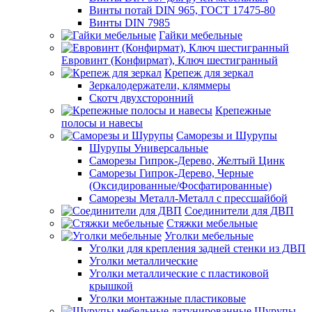
Винты потай DIN 965, ГОСТ 17475-80
Винты DIN 7985
Гайки мебельные
Евровинт (Конфирмат), Ключ шестигранный
Крепеж для зеркал
Зеркалодержатели, кляммеры
Скотч двухсторонний
Крепежные
полосы и навесы
Саморезы и Шурупы
Шурупы Универсальные
Саморезы Гипрок-Дерево, Желтый Цинк
Саморезы Гипрок-Дерево, Черные
(Оксидированные/Фосфатированные)
Саморезы Металл-Металл с прессшайбой
Соединители для ДВП
Стяжки мебельные
Уголки мебельные
Уголки для крепления задней стенки из ДВП
Уголки металлические
Уголки металлические с пластиковой
крышкой
Уголки монтажные пластиковые
Шурупы