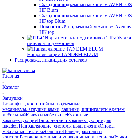
Складной подъемный механизм AVENTOS
HF Blum
Складной подъемный механизм AVENTOS
HF top Blum
Поворотный подъемный механизм Aventos
HK top
TIP-ON для
петель и подъемников
Направляющие TANDEM BLUM
Распродажа, ликвидация остатков
Главная
-
Каталог
-
Заглушки
Газ-лифты, кронштейны, подъемные
механизмы
Заглушки
Замки, защелки, шпингалеты
Крепеж
мебельный
Крючки мебельные
Кухонные
комплектующие
Наполнение и комплектующие для
шкафов
Направляющие, системы выдвижения
Опоры
мебельные
Петли мебельные
Полкодержатели и
консоли
Реставрационные и упаковочные материалы
Ручки