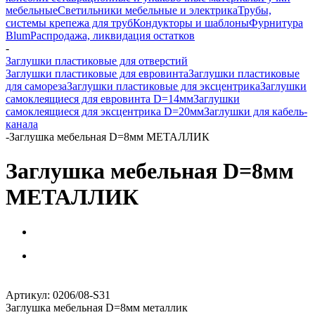
мебельные
Светильники мебельные и электрика
Трубы,
системы крепежа для труб
Кондукторы и шаблоны
Фурнитура
Blum
Распродажа, ликвидация остатков
-
Заглушки пластиковые для отверстий
Заглушки пластиковые для евровинта
Заглушки пластиковые
для самореза
Заглушки пластиковые для эксцентрика
Заглушки
самоклеящиеся для евровинта D=14мм
Заглушки
самоклеящиеся для эксцентрика D=20мм
Заглушки для кабель-
канала
-
Заглушка мебельная D=8мм МЕТАЛЛИК
Заглушка мебельная D=8мм
МЕТАЛЛИК
Артикул:
0206/08-S31
Заглушка мебельная D=8мм металлик