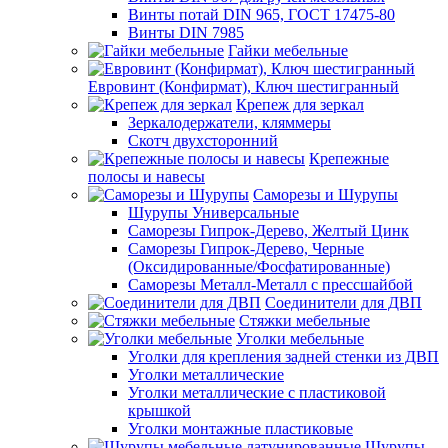
Винты потай DIN 965, ГОСТ 17475-80
Винты DIN 7985
Гайки мебельные
Евровинт (Конфирмат), Ключ шестигранный
Крепеж для зеркал
Зеркалодержатели, кляммеры
Скотч двухсторонний
Крепежные
полосы и навесы
Саморезы и Шурупы
Шурупы Универсальные
Саморезы Гипрок-Дерево, Желтый Цинк
Саморезы Гипрок-Дерево, Черные
(Оксидированные/Фосфатированные)
Саморезы Металл-Металл с прессшайбой
Соединители для ДВП
Стяжки мебельные
Уголки мебельные
Уголки для крепления задней стенки из ДВП
Уголки металлические
Уголки металлические с пластиковой
крышкой
Уголки монтажные пластиковые
Шурупы