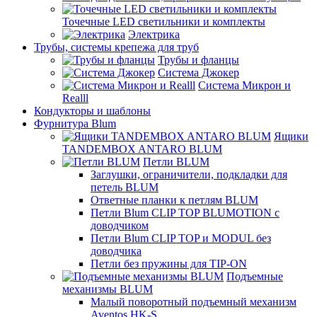
Точечные LED светильники и комплекты
Электрика
Трубы, системы крепежа для труб
Трубы и фланцы
Система Джокер
Система Микрон и
Realll
Кондукторы и шаблоны
Фурнитура Blum
Ящики
TANDEMBOX ANTARO BLUM
Петли BLUM
Заглушки, ограничители, подкладки для
петель BLUM
Ответные планки к петлям BLUM
Петли Blum CLIP TOP BLUMOTION с
доводчиком
Петли Blum CLIP TOP и MODUL без
доводчика
Петли без пружины для TIP-ON
Подъемные
механизмы BLUM
Малый поворотный подъемный механизм
Aventos HK-S