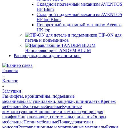
Складной подъемный механизм AVENTOS
HF Blum
Складной подъемный механизм AVENTOS
HF top Blum
Поворотный подъемный механизм Aventos
HK top
TIP-ON для
петель и подъемников
Направляющие TANDEM BLUM
Распродажа, ликвидация остатков
Главная
-
Каталог
-
Заглушки
Газ-лифты, кронштейны, подъемные
механизмы
Заглушки
Замки, защелки, шпингалеты
Крепеж
мебельный
Крючки мебельные
Кухонные
комплектующие
Наполнение и комплектующие для
шкафов
Направляющие, системы выдвижения
Опоры
мебельные
Петли мебельные
Полкодержатели и
консоли
Реставрационные и упаковочные материалы
Ручки