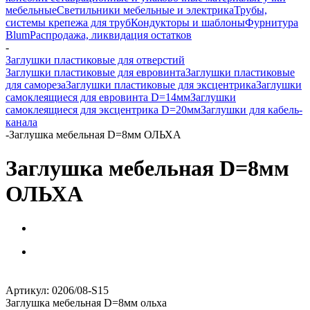
мебельные
Светильники мебельные и электрика
Трубы,
системы крепежа для труб
Кондукторы и шаблоны
Фурнитура
Blum
Распродажа, ликвидация остатков
-
Заглушки пластиковые для отверстий
Заглушки пластиковые для евровинта
Заглушки пластиковые
для самореза
Заглушки пластиковые для эксцентрика
Заглушки
самоклеящиеся для евровинта D=14мм
Заглушки
самоклеящиеся для эксцентрика D=20мм
Заглушки для кабель-
канала
-
Заглушка мебельная D=8мм ОЛЬХА
Заглушка мебельная D=8мм
ОЛЬХА
Артикул:
0206/08-S15
Заглушка мебельная D=8мм ольха